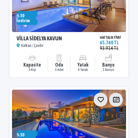
% 30
İndirim
VİLLA SİDELYA KAVUN
HAFTALIK FİYAT
65.740 TL
Kalkan / Çavdır
93.914 TL
Kapasite
Oda
Yatak
Banyo
6 Kişi
3 Adet
4 Yatak
3 Banyo
% 30