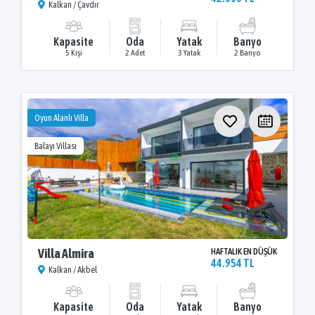
Kalkan / Çavdır
Kapasite
Oda
Yatak
Banyo
5 Kişi
2 Adet
3 Yatak
2 Banyo
Oyun Alanlı Villa
Balayı Villası
Villa Almira
HAFTALIK EN DÜŞÜK
44.954 TL
Kalkan / Akbel
Kapasite
Oda
Yatak
Banyo