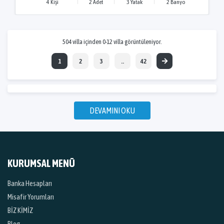
4 Kişi
2 Adet
3 Yatak
2 Banyo
504 villa içinden 0-12 villa görüntüleniyor.
1
2
3
..
42
DEVAMINI OKU
KURUMSAL MENÜ
Banka Hesapları
Misafir Yorumları
BİZ KİMİZ
Blog