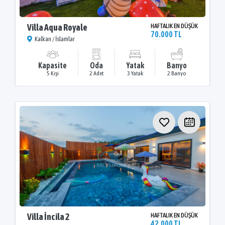
Villa Aqua Royale
HAFTALIK EN DÜŞÜK
70.000 TL
Kalkan / İslamlar
Kapasite
Oda
Yatak
Banyo
5 Kişi
2 Adet
3 Yatak
2 Banyo
Villa İncila 2
HAFTALIK EN DÜŞÜK
42.000 TL