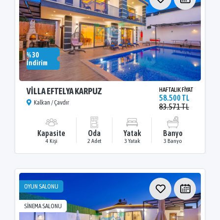
% 30
İndirim
VİLLA EFTELYA KARPUZ
HAFTALIK FİYAT
58.500 TL
Kalkan / Çavdır
83.571 TL
Kapasite
Oda
Yatak
Banyo
4 Kişi
2 Adet
3 Yatak
3 Banyo
OYUN SALONU
SİNEMA SALONU