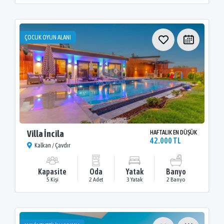
ÇOCUK OYUN ALANI
Villa İncila
HAFTALIK EN DÜŞÜK
42.000 TL
Kalkan / Çavdır
Kapasite
Oda
Yatak
Banyo
5 Kişi
2 Adet
3 Yatak
2 Banyo