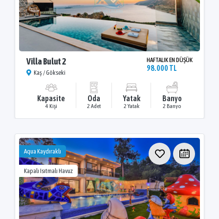
Villa Bulut 2
HAFTALIK EN DÜŞÜK
98.000 TL
Kaş / Gökseki
Kapasite
Oda
Yatak
Banyo
4 Kişi
2 Adet
2 Yatak
2 Banyo
Aqua Kaydıraklı
Kapalı Isıtmalı Havuz