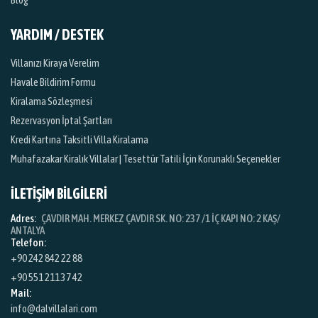
YARDIM / DESTEK
Villanızı Kiraya Verelim
Havale Bildirim Formu
Kiralama Sözleşmesi
Rezervasyon İptal Şartları
Kredi Kartına Taksitli Villa Kiralama
Muhafazakar Kiralık Villalar | Tesettür Tatili İçin Korunaklı Seçenekler
İLETİŞİM BİLGİLERİ
Adres:
ÇAVDIR MAH. MERKEZ ÇAVDIR SK. NO: 237 /1 İÇ KAPI NO: 2 KAŞ/
ANTALYA
Telefon:
+90 242 842 22 88
+90 551 211 37 42
Mail:
info@dalvillalari.com