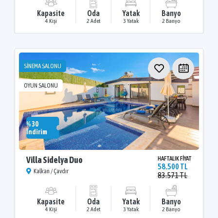
Kapasite
Oda
Yatak
Banyo
4 Kişi
2 Adet
3 Yatak
2 Banyo
SİNEMA SALONU
OYUN SALONU
% 30
İndirim
Villa Sidelya Duo
HAFTALIK FİYAT
58.500 TL
Kalkan / Çavdır
83.571 TL
Kapasite
Oda
Yatak
Banyo
4 Kişi
2 Adet
3 Yatak
2 Banyo