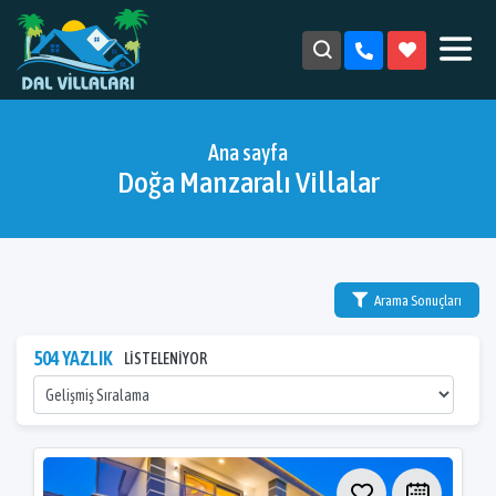
Ana sayfa
Doğa Manzaralı Villalar
Arama Sonuçları
504 YAZLIK
LİSTELENİYOR