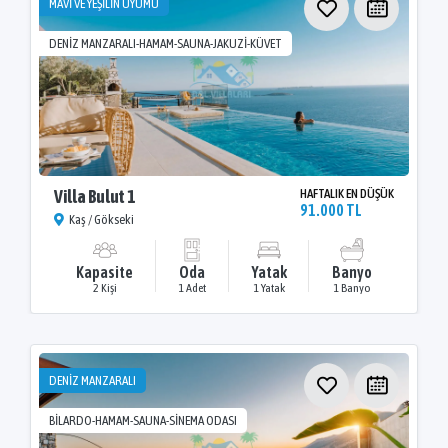
MAVİ VE YEŞİLİN UYUMU
DENİZ MANZARALI-HAMAM-SAUNA-JAKUZİ-KÜVET
Villa Bulut 1
HAFTALIK EN DÜŞÜK
91.000 TL
Kaş / Gökseki
Kapasite
Oda
Yatak
Banyo
2 Kişi
1 Adet
1 Yatak
1 Banyo
DENİZ MANZARALI
BİLARDO-HAMAM-SAUNA-SİNEMA ODASI