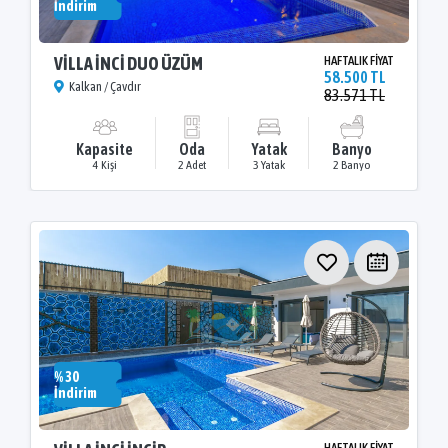
İndirim
VİLLA İNCİ DUO ÜZÜM
HAFTALIK FİYAT
58.500 TL
Kalkan / Çavdır
83.571 TL
Kapasite
Oda
Yatak
Banyo
4 Kişi
2 Adet
3 Yatak
2 Banyo
% 30
İndirim
HAFTALIK FİYAT