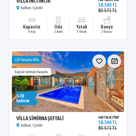
VİLLA İNCİ İNCİR
58.500 TL
Kalkan / Çavdır
83.571 TL
Kapasite
Oda
Yatak
Banyo
4 Kişi
2 Adet
3 Yatak
2 Banyo
Çift Havuzlu Villa
Kapalı Isıtmalı Havuzlu
% 30
İndirim
VİLLA SİMİRNA ŞEFTALİ
HAFTALIK FİYAT
58.500 TL
Kalkan / Çavdır
83.571 TL