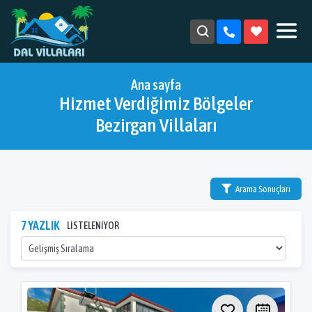
Ana sayfa
Hizmet Verdiğimiz Bölgeler
Bezirgan Villaları
Arama Sonuçları
7 YAZLIK
LİSTELENİYOR