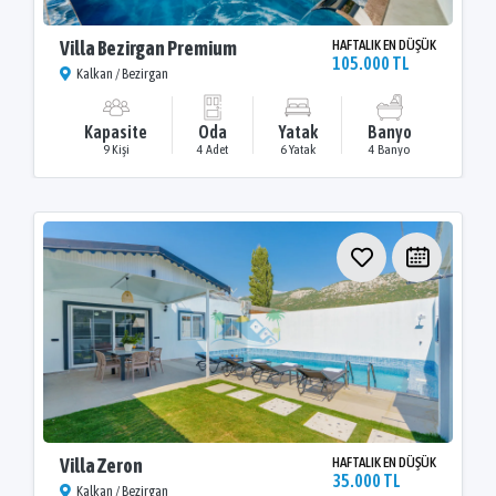
Villa Bezirgan Premium
HAFTALIK EN DÜŞÜK
105.000 TL
Kalkan / Bezirgan
Kapasite
Oda
Yatak
Banyo
9 Kişi
4 Adet
6 Yatak
4 Banyo
Villa Zeron
HAFTALIK EN DÜŞÜK
35.000 TL
Kalkan / Bezirgan