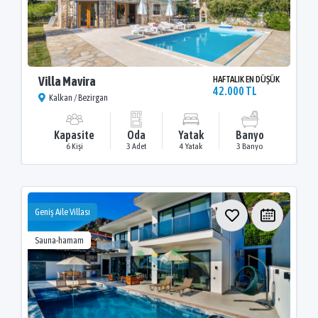
Villa Mavira
HAFTALIK EN DÜŞÜK
42.000 TL
Kalkan / Bezirgan
Kapasite
Oda
Yatak
Banyo
6 Kişi
3 Adet
4 Yatak
3 Banyo
Geniş Aile Villası
Sauna-hamam