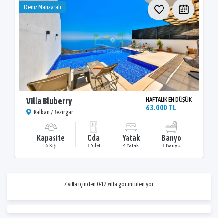
Deniz Manzaralı
Villa Bluberry
HAFTALIK EN DÜŞÜK
63.000 TL
Kalkan / Bezirgan
Kapasite
Oda
Yatak
Banyo
6 Kişi
3 Adet
4 Yatak
3 Banyo
7 villa içinden 0-12 villa görüntüleniyor.