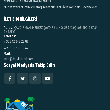
Kredi Kartına Taksitli Villa Kiralama
Muhafazakar Kiralık Villalar | Tesettür Tatili İçin Korunaklı Seçenekler
İLETİŞİM BİLGİLERİ
Adres:
ÇAVDIR MAH. MERKEZ ÇAVDIR SK. NO: 237 /1 İÇ KAPI NO: 2 KAŞ/
ANTALYA
Telefon:
+90 242 842 22 88
+90 551 211 37 42
Mail:
info@dalvillalari.com
Sosyal Medyada Takip Edin