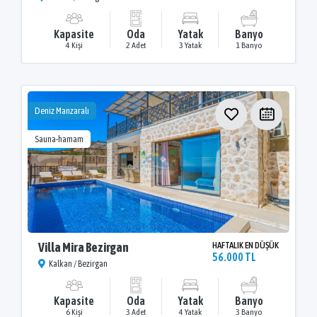
Kapasite
Oda
Yatak
Banyo
4 Kişi
2 Adet
3 Yatak
1 Banyo
Deniz Manzaralı
Sauna-hamam
Villa Mira Bezirgan
HAFTALIK EN DÜŞÜK
56.000 TL
Kalkan / Bezirgan
Kapasite
Oda
Yatak
Banyo
6 Kişi
3 Adet
4 Yatak
3 Banyo