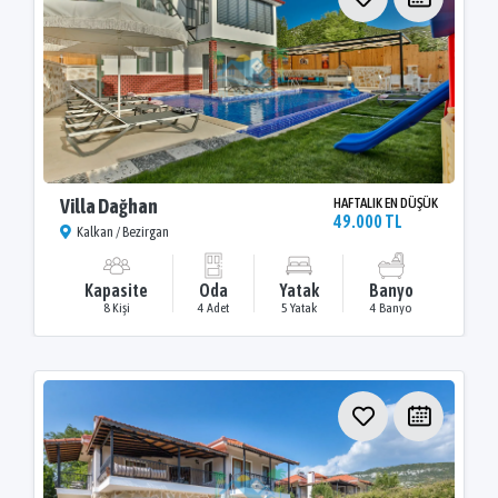
Villa Dağhan
HAFTALIK EN DÜŞÜK
49.000 TL
Kalkan / Bezirgan
Kapasite
Oda
Yatak
Banyo
8 Kişi
4 Adet
5 Yatak
4 Banyo