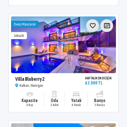
Deniz Manzaralı
Jakuzili
Villa Bluberry 2
HAFTALIK EN DÜŞÜK
63.000 TL
Kalkan / Bezirgan
Kapasite
Oda
Yatak
Banyo
6 Kişi
3 Adet
4 Yatak
3 Banyo