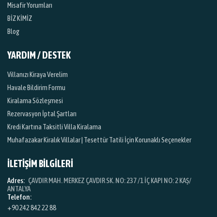
Misafir Yorumları
BİZ KİMİZ
Blog
YARDIM / DESTEK
Villanızı Kiraya Verelim
Havale Bildirim Formu
Kiralama Sözleşmesi
Rezervasyon İptal Şartları
Kredi Kartına Taksitli Villa Kiralama
Muhafazakar Kiralık Villalar | Tesettür Tatili İçin Korunaklı Seçenekler
İLETİŞİM BİLGİLERİ
Adres:
ÇAVDIR MAH. MERKEZ ÇAVDIR SK. NO: 237 /1 İÇ KAPI NO: 2 KAŞ/
ANTALYA
Telefon:
+90 242 842 22 88