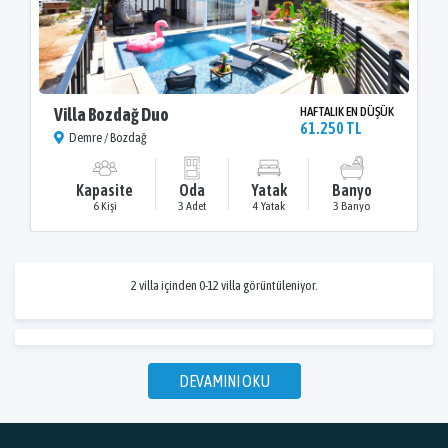
Villa Bozdağ Duo
HAFTALIK EN DÜŞÜK
61.250 TL
Demre / Bozdağ
Kapasite
Oda
Yatak
Banyo
6 Kişi
3 Adet
4 Yatak
3 Banyo
2 villa içinden 0-12 villa görüntüleniyor.
DEVAMINI OKU