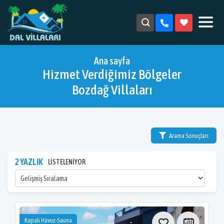
Ana sayfa
Hizmet Verdiğimiz Bölgeler
Bozdağ Villaları
Arama Sonuçları
2 YAZLIK
LİSTELENİYOR
Kapalı Havuz-Sauna