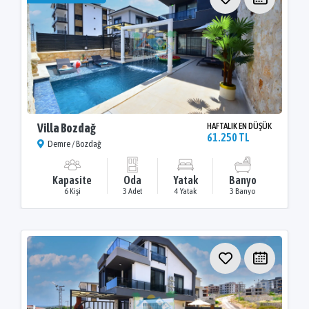
Villa Bozdağ
HAFTALIK EN DÜŞÜK
61.250 TL
Demre / Bozdağ
Kapasite
Oda
Yatak
Banyo
6 Kişi
3 Adet
4 Yatak
3 Banyo