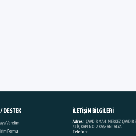
 / DESTEK
İLETİŞİM BİLGİLERİ
Adres:
ÇAVDIR MAH. MERKEZ ÇAVDIR S
iraya Verelim
/1 İÇ KAPI NO: 2 KAŞ/ ANTALYA
dirim Formu
Telefon: