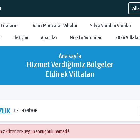
0
 Kiralarım
Deniz Manzaralı Villalar
Sıkça Sorulan Sorular
r
İletişim
Apartlar
Misafir Yorumları
2026 Villalar
Ana sayfa
Hizmet Verdiğimiz Bölgeler
Eldirek Villaları
ZLIK
LİSTELENİYOR
ınız kriterlere uygun sonuç bulunamadı!