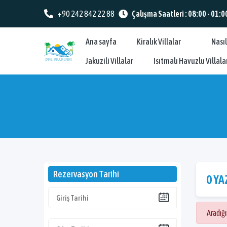
+90 242 842 22 88
Çalışma Saatleri : 08:00 - 01:0
Ana sayfa
Kiralık Villalar
Nasıl
Jakuzili Villalar
Isıtmalı Havuzlu Villala
Rezervasyon Tarihi
0 YA
Aradığ