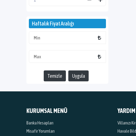
Haftalık Fiyat Aralığı
Temizle
Uygula
KURUMSAL MENÜ
YARDIM
Banka Hesapları
Villanızı K
Misafir Yorumları
Havale Bil