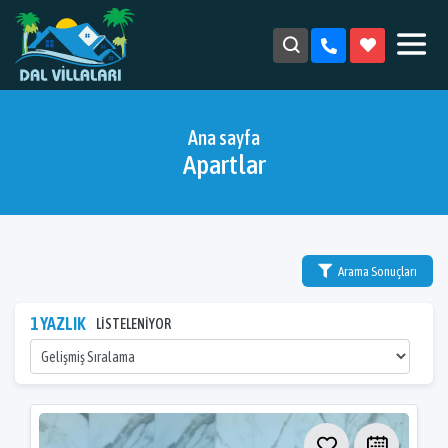
Ana sayfa
Apartlar
Arama Sonuçları
1 YAZLIK
LİSTELENİYOR