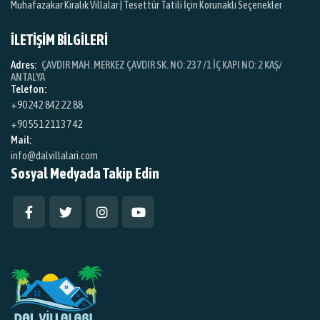
Muhafazakar Kiralık Villalar | Tesettür Tatili İçin Korunaklı Seçenekler
İLETİŞİM BİLGİLERİ
Adres:
ÇAVDIR MAH. MERKEZ ÇAVDIR SK. NO: 237 /1 İÇ KAPI NO: 2 KAŞ/
ANTALYA
Telefon:
+90 242 842 22 88
+90 551 211 37 42
Mail:
info@dalvillalari.com
Sosyal Medyada Takip Edin