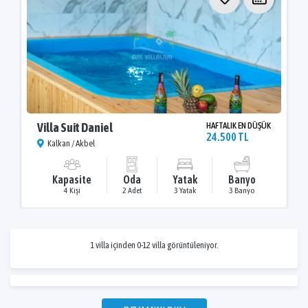
Villa Suit Daniel
HAFTALIK EN DÜŞÜK
24.500 TL
Kalkan / Akbel
Kapasite
Oda
Yatak
Banyo
4 Kişi
2 Adet
3 Yatak
3 Banyo
1 villa içinden 0-12 villa görüntüleniyor.