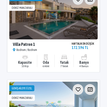
DENİZ MANZARALI
Villa Patron 1
HAFTALIK EN DÜŞÜK
172.596 TL
Bodrum / Bodrum
Kapasite
Oda
Yatak
Banyo
10 Kişi
6 Adet
7 Yatak
4 Banyo
GENİŞ AİLEYE ÖZEL
DENİZ MANZARALI