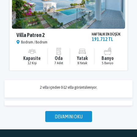
Villa Patron 2
HAFTALIK EN DÜŞÜK
191.712 TL
Bodrum / Bodrum
Kapasite
Oda
Yatak
Banyo
12 Kişi
7 Adet
8 Yatak
5 Banyo
2 villa içinden 0-12 villa görüntüleniyor.
DEVAMINI OKU