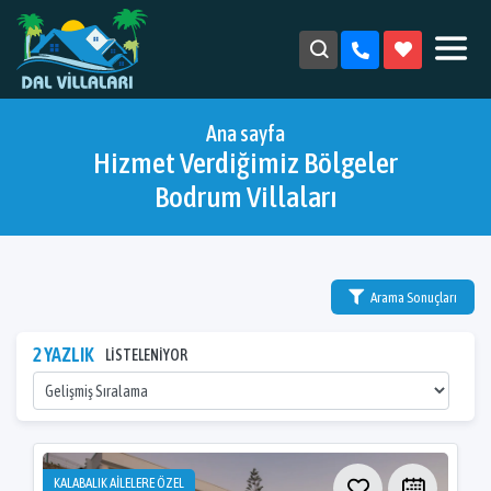
Ana sayfa
Hizmet Verdiğimiz Bölgeler
Bodrum Villaları
Arama Sonuçları
2 YAZLIK
LİSTELENİYOR
KALABALIK AİLELERE ÖZEL