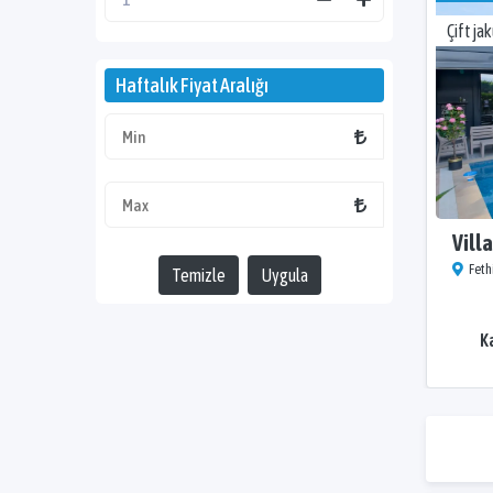
Çift jak
Haftalık Fiyat Aralığı
Vill
Feth
Temizle
Uygula
K