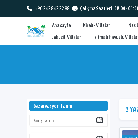
+90 242 842 22 88
Çalışma Saatleri : 08:00 - 01:0
Ana sayfa
Kiralık Villalar
Nasıl
Jakuzili Villalar
Isıtmalı Havuzlu Villala
Rezervasyon Tarihi
3 YA