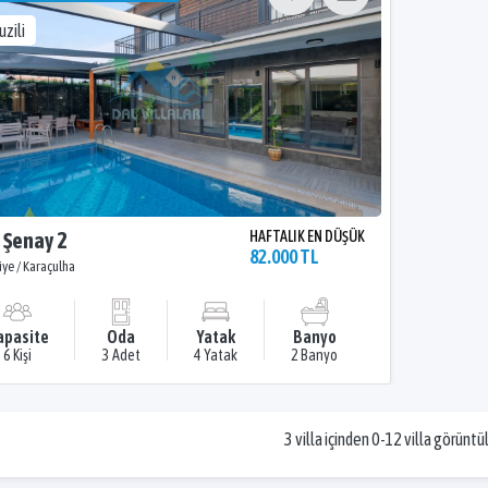
uzili
a Şenay 2
HAFTALIK EN DÜŞÜK
82.000 TL
iye / Karaçulha
apasite
Oda
Yatak
Banyo
6 Kişi
3 Adet
4 Yatak
2 Banyo
3 villa içinden 0-12 villa görüntü