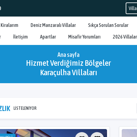
0
 Kiralarım
Deniz Manzaralı Villalar
Sıkça Sorulan Sorular
r
İletişim
Apartlar
Misafir Yorumları
2026 Villalar
Ana sayfa
Hizmet Verdiğimiz Bölgeler
Karaçulha Villaları
ZLIK
LİSTELENİYOR