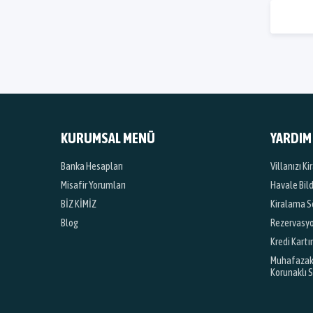
KURUMSAL MENÜ
YARDIM
Banka Hesapları
Villanızı K
Misafir Yorumları
Havale Bil
BİZ KİMİZ
Kiralama S
Blog
Rezervasyon
Kredi Kartı
Muhafazakar
Korunaklı 