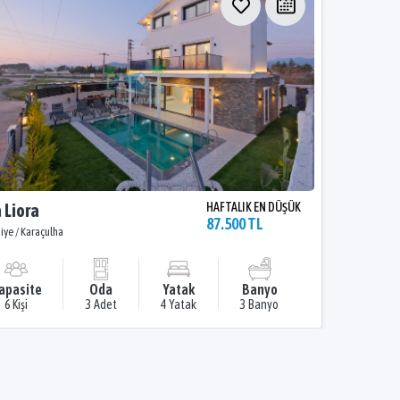
a Liora
HAFTALIK EN DÜŞÜK
87.500 TL
iye / Karaçulha
apasite
Oda
Yatak
Banyo
6 Kişi
3 Adet
4 Yatak
3 Banyo