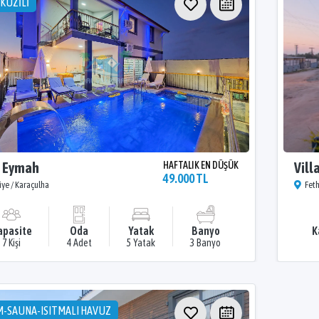
AKUZİLİ
a Eymah
HAFTALIK EN DÜŞÜK
Vill
49.000 TL
iye / Karaçulha
Feth
apasite
Oda
Yatak
Banyo
K
7 Kişi
4 Adet
5 Yatak
3 Banyo
-SAUNA-ISITMALI HAVUZ