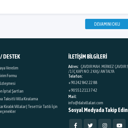
DEVAMINI OKU
 / DESTEK
İLETİŞİM BİLGİLERİ
Adres:
ÇAVDIR MAH. MERKEZ ÇAVDIR S
iraya Verelim
/1 İÇ KAPI NO: 2 KAŞ/ ANTALYA
dirim Formu
Telefon:
+90 242 842 22 88
özleşmesi
+90 551 211 37 42
 İptal Şartları
Mail:
na Taksitli Villa Kiralama
info@dalvillalari.com
 Kiralık Villalar | Tesettür Tatili İçin
Sosyal Medyada Takip Edin
Seçenekler