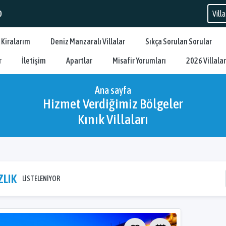
0
 Kiralarım
Deniz Manzaralı Villalar
Sıkça Sorulan Sorular
r
İletişim
Apartlar
Misafir Yorumları
2026 Villalar
Ana sayfa
Hizmet Verdiğimiz Bölgeler
Kınık Villaları
ZLIK
LİSTELENİYOR