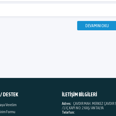
DEVAMINI OKU
 / DESTEK
İLETİŞİM BİLGİLERİ
Adres:
ÇAVDIR MAH. MERKEZ ÇAVDIR S
iraya Verelim
/1 İÇ KAPI NO: 2 KAŞ/ ANTALYA
dirim Formu
Telefon: