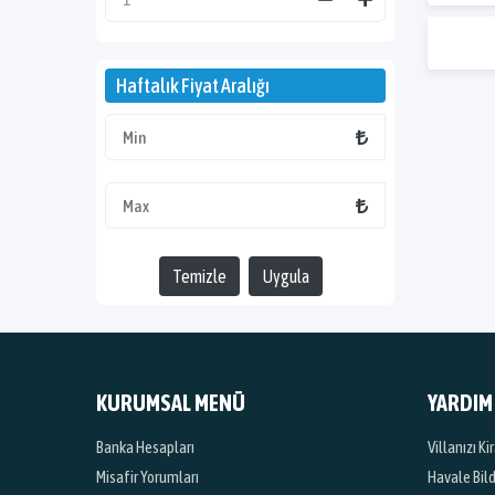
Haftalık Fiyat Aralığı
Temizle
Uygula
KURUMSAL MENÜ
YARDIM
Banka Hesapları
Villanızı K
Misafir Yorumları
Havale Bil