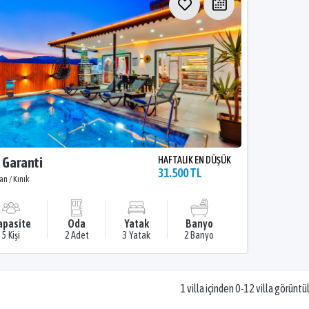
a Garanti
HAFTALIK EN DÜŞÜK
31.500 TL
an / Kınık
apasite
Oda
Yatak
Banyo
5 Kişi
2 Adet
3 Yatak
2 Banyo
1 villa içinden 0-12 villa görüntü