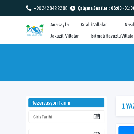
+90 242 842 22 88
Çalışma Saatleri : 08:00 - 01:0
Ana sayfa
Kiralık Villalar
Nasıl
Jakuzili Villalar
Isıtmalı Havuzlu Villala
Rezervasyon Tarihi
1 YA