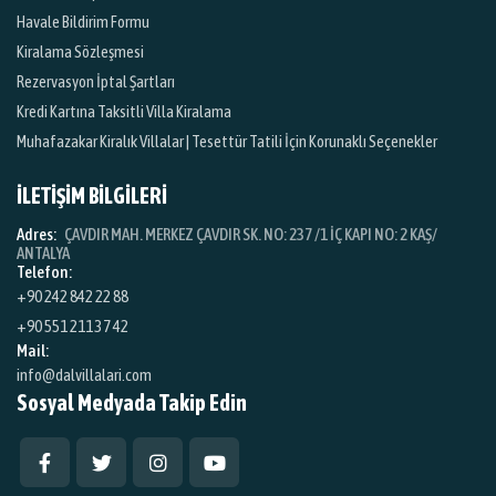
Havale Bildirim Formu
Kiralama Sözleşmesi
Rezervasyon İptal Şartları
Kredi Kartına Taksitli Villa Kiralama
Muhafazakar Kiralık Villalar | Tesettür Tatili İçin Korunaklı Seçenekler
İLETİŞİM BİLGİLERİ
Adres:
ÇAVDIR MAH. MERKEZ ÇAVDIR SK. NO: 237 /1 İÇ KAPI NO: 2 KAŞ/
ANTALYA
Telefon:
+90 242 842 22 88
+90 551 211 37 42
Mail:
info@dalvillalari.com
Sosyal Medyada Takip Edin