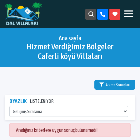
Ana sayfa
Hizmet Verdiğimiz Bölgeler
Caferli köyü Villaları
Arama Sonuçları
0 YAZLIK
LİSTELENİYOR
Aradığınız kriterlere uygun sonuç bulunamadı!