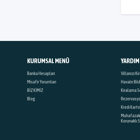
KURUMSAL MENÜ
YARDIM
Banka Hesapları
Villanızı K
Misafir Yorumları
Havale Bil
BİZ KİMİZ
Kiralama S
Blog
Rezervasyon
Kredi Kartı
Muhafazakar
Korunaklı 