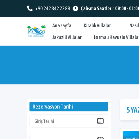
+90 242 842 22 88
Çalışma Saatleri : 08:00 - 01:0
Ana sayfa
Kiralık Villalar
Nasıl
Jakuzili Villalar
Isıtmalı Havuzlu Villala
Rezervasyon Tarihi
5 YA