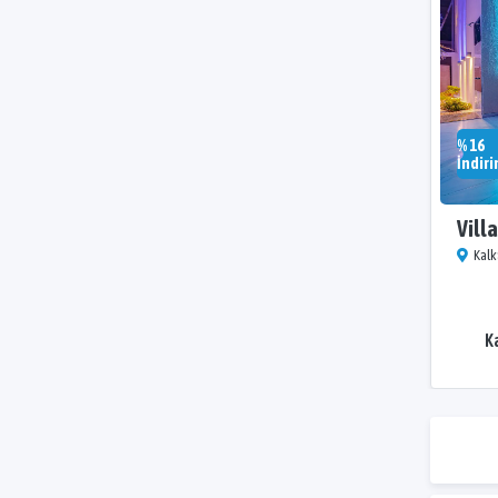
% 16
İndiri
Vill
Kalk
K