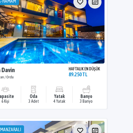
A-HAMAM
a Davin
HAFTALIK EN DÜŞÜK
89.250 TL
kan / Ordu
apasite
Oda
Yatak
Banyo
6 Kişi
3 Adet
4 Yatak
3 Banyo
 MANZARALI