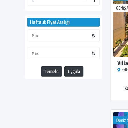
GENİŞ 
Haftalık Fiyat Aralığı
Vill
Kalk
Temizle
Uygula
K
Deniz 