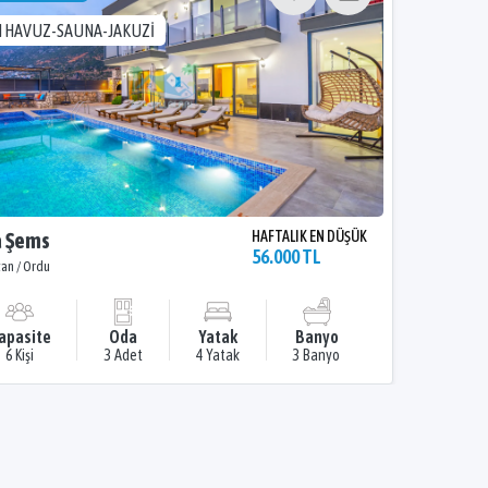
I HAVUZ-SAUNA-JAKUZİ
a Şems
HAFTALIK EN DÜŞÜK
56.000 TL
kan / Ordu
apasite
Oda
Yatak
Banyo
6 Kişi
3 Adet
4 Yatak
3 Banyo