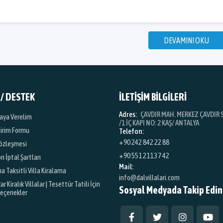
DEVAMINI OKU
 / DESTEK
İLETİŞİM BİLGİLERİ
Adres:
ÇAVDIR MAH. MERKEZ ÇAVDIR S
iraya Verelim
/1 İÇ KAPI NO: 2 KAŞ/ ANTALYA
dirim Formu
Telefon:
+90 242 842 22 88
özleşmesi
+90 551 211 37 42
 İptal Şartları
Mail:
na Taksitli Villa Kiralama
info@dalvillalari.com
 Kiralık Villalar | Tesettür Tatili İçin
Sosyal Medyada Takip Edin
Seçenekler