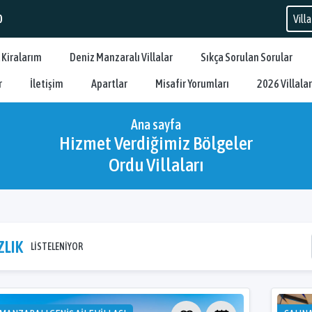
0
 Kiralarım
Deniz Manzaralı Villalar
Sıkça Sorulan Sorular
r
İletişim
Apartlar
Misafir Yorumları
2026 Villalar
Ana sayfa
Hizmet Verdiğimiz Bölgeler
Ordu Villaları
ZLIK
LİSTELENİYOR