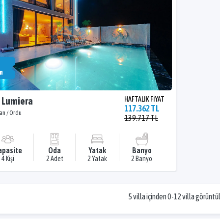
m
a Lumiera
HAFTALIK FİYAT
117.362 TL
an / Ordu
139.717 TL
apasite
Oda
Yatak
Banyo
4 Kişi
2 Adet
2 Yatak
2 Banyo
5 villa içinden 0-12 villa görüntü