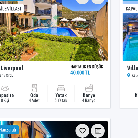
AİLE VİLLASI
KAPAL
a Liverpool
HAFTALIK EN DÜŞÜK
Vill
40.000 TL
an / Ordu
Kal
apasite
Oda
Yatak
Banyo
K
8 Kişi
4 Adet
5 Yatak
4 Banyo
Manzaralı