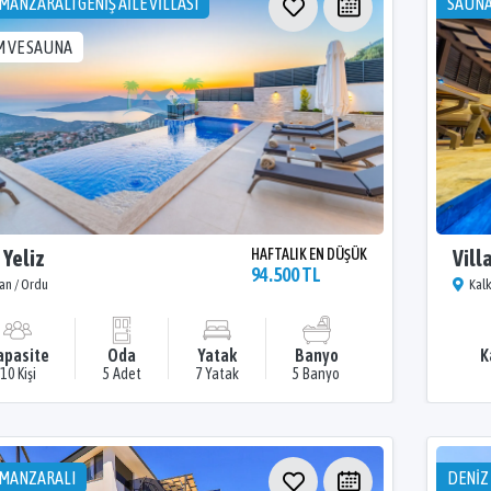
MANZARALI GENİŞ AİLE VİLLASI
SAUN
 VE SAUNA
 Yeliz
HAFTALIK EN DÜŞÜK
Vill
94.500 TL
an / Ordu
Kal
apasite
Oda
Yatak
Banyo
K
10 Kişi
5 Adet
7 Yatak
5 Banyo
 MANZARALI
DENİZ