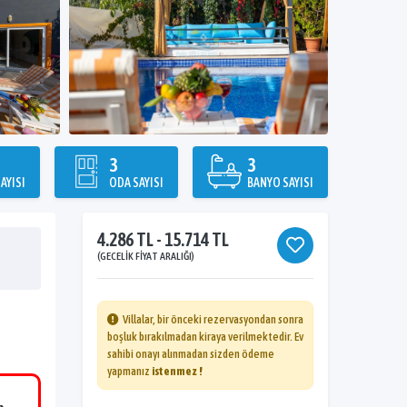
3
3
AYISI
ODA SAYISI
BANYO SAYISI
4.286 TL - 15.714 TL
(GECELIK FIYAT ARALIĞI)
Villalar, bir önceki rezervasyondan sonra
boşluk bırakılmadan kiraya verilmektedir. Ev
sahibi onayı alınmadan sizden ödeme
yapmanız
istenmez !