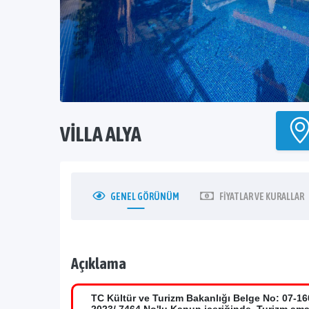
VILLA ALYA
GENEL
GÖRÜNÜM
FIYATLAR
VE KURALLAR
Açıklama
TC Kültür ve Turizm Bakanlığı Belge No: 07-16