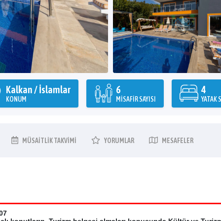
Kalkan / İslamlar
6
4
KONUM
MISAFIR SAYISI
YATAK S
MÜSAITLIK
TAKVIMI
YORUMLAR
MESAFELER
07