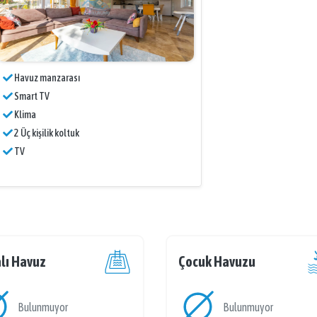
Havuz manzarası
Smart TV
Klima
2 Üç kişilik koltuk
TV
lı Havuz
Çocuk Havuzu
Bulunmuyor
Bulunmuyor