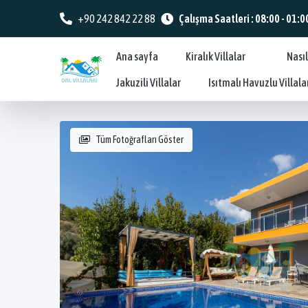
+90 242 842 22 88
Çalışma Saatleri : 08:00 - 01:0
Ana sayfa
Kiralık Villalar
Nasıl
Jakuzili Villalar
Isıtmalı Havuzlu Villala
Tüm Fotoğrafları Göster