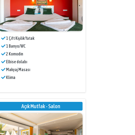
1 Çift Kişilik Yatak
1 Banyo/WC
2 Komodin
Elbise dolabı
Makyaj Masası
Klima
Açık Mutfak - Salon