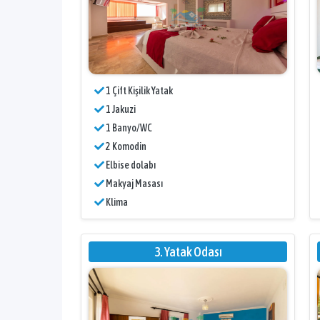
1 Çift Kişilik Yatak
1 Jakuzi
1 Banyo/WC
2 Komodin
Elbise dolabı
Makyaj Masası
Klima
3. Yatak Odası