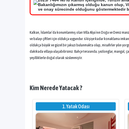
2023/ 7464 No'lu Kanun içeriğinde, Turizm ama
Bakanlığımızın çıkarmış olduğu kanun olup, Vil
ve onay sürecinde olduğunu göstermektedir bir
Kalkan, İslamlar´da konumlanmış olan Villa Alya´nın Doğa ve Deniz man
ve balayı çiftleri için oldukça uygundur. 6 kişiye kadar konaklama imkan
oldukça büyük ve güzel bir jakuzi bulunmakta olup, misafirler yılın yorgu
dakikada villaya ulaşabilirsiniz. Bahçe terasında; şezlonglar, mangal, ça
yeşilliklerle doğal olarak süslenmiştir.
Kim Nerede Yatacak ?
1. Yatak Odası