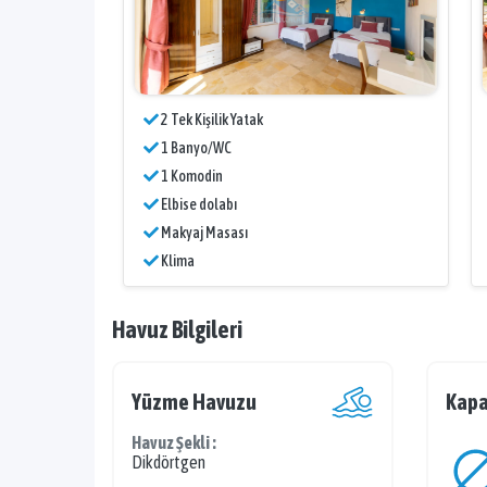
2 Tek Kişilik Yatak
1 Banyo/WC
1 Komodin
Elbise dolabı
Makyaj Masası
Klima
Havuz Bilgileri
Yüzme Havuzu
Kapa
Havuz Şekli :
Dikdörtgen