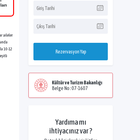
m
ları
r aileler
asında
la 10 -12
Rezervasyon Yap
şitli
Kültür ve Turizm Bakanlığı
Belge No : 07-1607
Yardıma mı
ihtiyacınız var ?