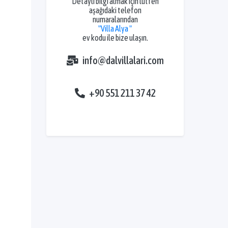
Detaylı bilgi almak için lütfen
aşağıdaki telefon
numaralarından
"Villa Alya "
ev kodu ile bize ulaşın.
info@dalvillalari.com
+90 551 211 37 42