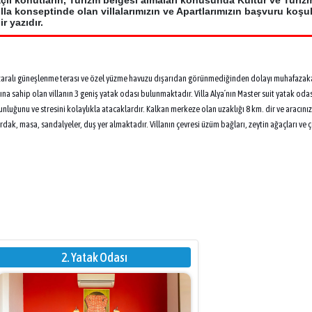
çlı konutların, Turizm belgesi almaları konusunda Kültür ve Turiz
la konseptinde olan villalarımızın ve Apartlarımızın başvuru koşul
 yazıdır.
zaralı güneşlenme terası ve özel yüzme havuzu dışarıdan görünmediğinden dolayı muhafazaka
ına sahip olan villanın 3 geniş yatak odası bulunmaktadır. Villa Alya´nın Master suit yatak od
nluğunu ve stresini kolaylıkla atacaklardır. Kalkan merkeze olan uzaklığı 8 km. dir ve aracınız
rdak, masa, sandalyeler, duş yer almaktadır. Villanın çevresi üzüm bağları, zeytin ağaçları ve çe
2. Yatak Odası