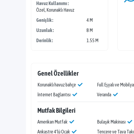
Havuz Kullanımı :
Özel, Korunaklı Havuz
Genişlik :
4 M
Uzunluk :
8 M
Derinlik :
1.55 M
Genel Özellikler
Korunaklı havuz bahçe
Full Eşyalı ve Mobilya
İnternet Bağlantısı
Veranda
Mutfak Bilgileri
Amerikan Mutfak
Bulaşık Makinası
Ankastre 4'lü Ocak
Tencere ve Tava Tak