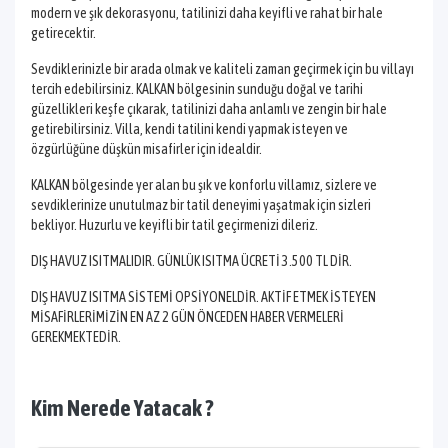
modern ve şık dekorasyonu, tatilinizi daha keyifli ve rahat bir hale
getirecektir.
Sevdiklerinizle bir arada olmak ve kaliteli zaman geçirmek için bu villayı
tercih edebilirsiniz. KALKAN bölgesinin sunduğu doğal ve tarihi
güzellikleri keşfe çıkarak, tatilinizi daha anlamlı ve zengin bir hale
getirebilirsiniz. Villa, kendi tatilini kendi yapmak isteyen ve
özgürlüğüne düşkün misafirler için idealdir.
KALKAN bölgesinde yer alan bu şık ve konforlu villamız, sizlere ve
sevdiklerinize unutulmaz bir tatil deneyimi yaşatmak için sizleri
bekliyor. Huzurlu ve keyifli bir tatil geçirmenizi dileriz.
DIŞ HAVUZ ISITMALIDIR. GÜNLÜK ISITMA ÜCRETİ 3.500 TL DİR.
DIŞ HAVUZ ISITMA SİSTEMİ OPSİYONELDİR. AKTİF ETMEK İSTEYEN
MİSAFİRLERİMİZİN EN AZ 2 GÜN ÖNCEDEN HABER VERMELERİ
GEREKMEKTEDİR.
Kim Nerede Yatacak ?