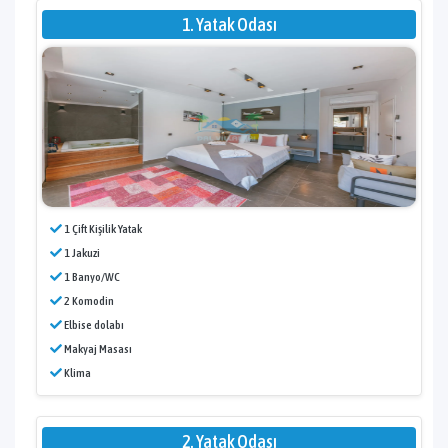
1. Yatak Odası
1 Çift Kişilik Yatak
1 Jakuzi
1 Banyo/WC
2 Komodin
Elbise dolabı
Makyaj Masası
Klima
2. Yatak Odası