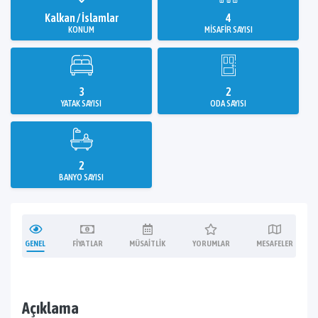
Kalkan / İslamlar
4
KONUM
MISAFIR SAYISI
3
2
YATAK SAYISI
ODA SAYISI
2
BANYO SAYISI
GENEL
FIYATLAR
MÜSAITLIK
YORUMLAR
MESAFELER
Açıklama