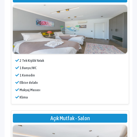
2 Tek Kişilik Yatak
1 Banyo/WC
1 Komodin
Elbise dolabı
Makyaj Masası
Klima
Açık Mutfak - Salon