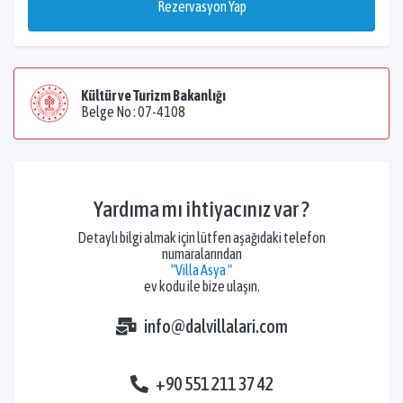
Rezervasyon Yap
Kültür ve Turizm Bakanlığı
Belge No : 07-4108
Yardıma mı ihtiyacınız var ?
Detaylı bilgi almak için lütfen aşağıdaki telefon
numaralarından
"Villa Asya "
ev kodu ile bize ulaşın.
info@dalvillalari.com
+90 551 211 37 42