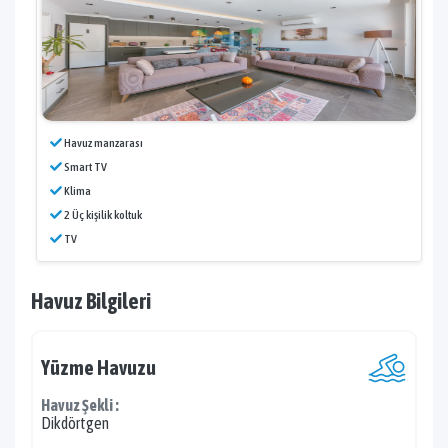
Havuz manzarası
Smart TV
Klima
2 Üç kişilik koltuk
TV
Havuz Bilgileri
Yüzme Havuzu
Havuz Şekli :
Dikdörtgen