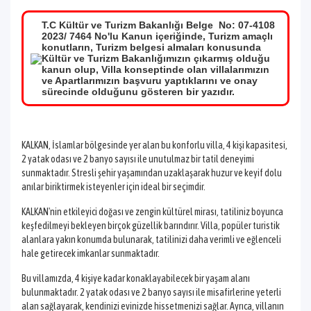
T.C Kültür ve Turizm Bakanlığı Belge No: 07-4108
2023/ 7464 No'lu Kanun içeriğinde, Turizm amaçlı
konutların, Turizm belgesi almaları konusunda
Kültür ve Turizm Bakanlığımızın çıkarmış olduğu
kanun olup, Villa konseptinde olan villalarımızın
ve Apartlarımızın başvuru yaptıklarını ve onay
sürecinde olduğunu gösteren bir yazıdır.
KALKAN, İslamlar bölgesinde yer alan bu konforlu villa, 4 kişi kapasitesi,
2 yatak odası ve 2 banyo sayısı ile unutulmaz bir tatil deneyimi
sunmaktadır. Stresli şehir yaşamından uzaklaşarak huzur ve keyif dolu
anılar biriktirmek isteyenler için ideal bir seçimdir.
KALKAN'nin etkileyici doğası ve zengin kültürel mirası, tatiliniz boyunca
keşfedilmeyi bekleyen birçok güzellik barındırır. Villa, popüler turistik
alanlara yakın konumda bulunarak, tatilinizi daha verimli ve eğlenceli
hale getirecek imkanlar sunmaktadır.
Bu villamızda, 4 kişiye kadar konaklayabilecek bir yaşam alanı
bulunmaktadır. 2 yatak odası ve 2 banyo sayısı ile misafirlerine yeterli
alan sağlayarak, kendinizi evinizde hissetmenizi sağlar. Ayrıca, villanın