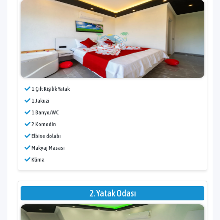
1 Çift Kişilik Yatak
1 Jakuzi
1 Banyo/WC
2 Komodin
Elbise dolabı
Makyaj Masası
Klima
2. Yatak Odası