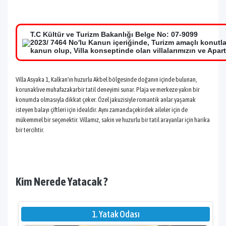
T.C Kültür ve Turizm Bakanlığı Belge No: 07-9099
2023/ 7464 No'lu Kanun içeriğinde, Turizm amaçlı konutl
kanun olup, Villa konseptinde olan villalarımızın ve Apar
Villa Asyaka 1, Kalkan'ın huzurlu Akbel bölgesinde doğanın içinde bulunan,
korunaklıve muhafazakarbir tatil deneyimi sunar. Plaja ve merkeze yakın bir
konumda olmasıyla dikkat çeker. Özel jakuzisiyle romantik anlar yaşamak
isteyen balayı çiftleri için idealdir. Aynı zamandaçekirdek aileler için de
mükemmel bir seçenektir. Villamız, sakin ve huzurlu bir tatil arayanlar için harika
bir tercihtir.
Kim Nerede Yatacak ?
1. Yatak Odası