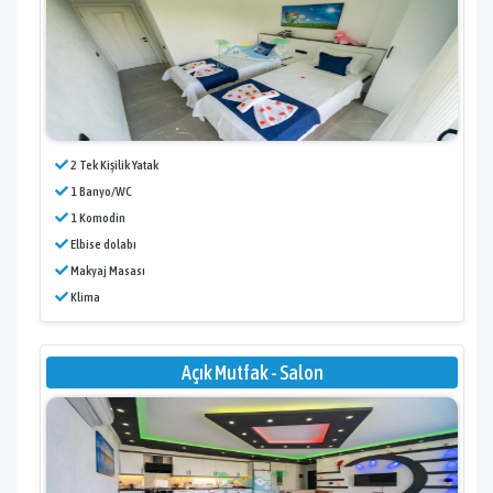
2 Tek Kişilik Yatak
1 Banyo/WC
1 Komodin
Elbise dolabı
Makyaj Masası
Klima
Açık Mutfak - Salon