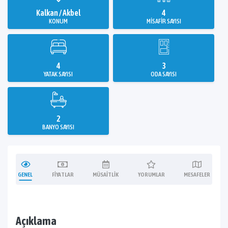
Kalkan / Akbel
4
KONUM
MISAFIR SAYISI
4
3
YATAK SAYISI
ODA SAYISI
2
BANYO SAYISI
GENEL
FIYATLAR
MÜSAITLIK
YORUMLAR
MESAFELER
Açıklama