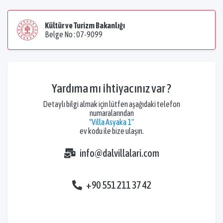
Kültür ve Turizm Bakanlığı
Belge No : 07-9099
Yardıma mı ihtiyacınız var ?
Detaylı bilgi almak için lütfen aşağıdaki telefon
numaralarından
"Villa Asyaka 1"
ev kodu ile bize ulaşın.
info@dalvillalari.com
+90 551 211 37 42