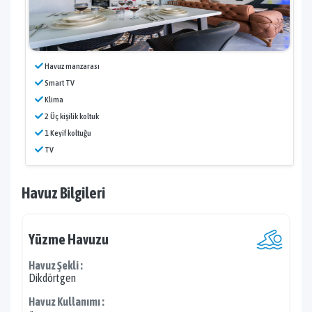
Havuz manzarası
Smart TV
Klima
2 Üç kişilik koltuk
1 Keyif koltuğu
TV
Havuz Bilgileri
Yüzme Havuzu
Havuz Şekli :
Dikdörtgen
Havuz Kullanımı :