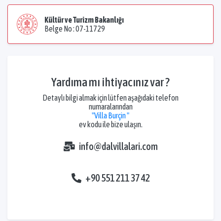
Kültür ve Turizm Bakanlığı
Belge No : 07-11729
Yardıma mı ihtiyacınız var ?
Detaylı bilgi almak için lütfen aşağıdaki telefon
numaralarından
"Villa Burçin "
ev kodu ile bize ulaşın.
info@dalvillalari.com
+90 551 211 37 42