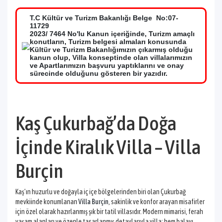
T.C Kültür ve Turizm Bakanlığı Belge No:07-
11729
2023/ 7464 No'lu Kanun içeriğinde, Turizm amaçlı
konutların, Turizm belgesi almaları konusunda
Kültür ve Turizm Bakanlığımızın çıkarmış olduğu
kanun olup, Villa konseptinde olan villalarımızın
ve Apartlarımızın başvuru yaptıklarını ve onay
sürecinde olduğunu gösteren bir yazıdır.
Kaş Çukurbağ’da Doğa
İçinde Kiralık Villa – Villa
Burçin
Kaş’ın huzurlu ve doğayla iç içe bölgelerinden biri olan Çukurbağ
mevkiinde konumlanan
Villa Burçin
, sakinlik ve konfor arayan misafirler
için özel olarak hazırlanmış şık bir tatil villasıdır. Modern mimarisi, ferah
yaşam alanları ve özenle tasarlanmış detaylarıyla villa; hem balayı