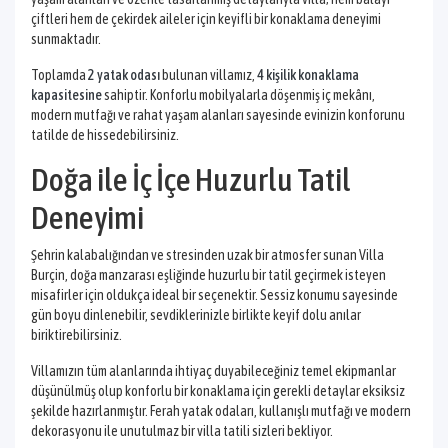
çiftleri hem de çekirdek aileler için keyifli bir konaklama deneyimi
sunmaktadır.
Toplamda
2 yatak odası
bulunan villamız,
4 kişilik konaklama
kapasitesine
sahiptir. Konforlu mobilyalarla döşenmiş iç mekânı,
modern mutfağı ve rahat yaşam alanları sayesinde evinizin konforunu
tatilde de hissedebilirsiniz.
Doğa ile İç İçe Huzurlu Tatil
Deneyimi
Şehrin kalabalığından ve stresinden uzak bir atmosfer sunan Villa
Burçin, doğa manzarası eşliğinde huzurlu bir tatil geçirmek isteyen
misafirler için oldukça ideal bir seçenektir. Sessiz konumu sayesinde
gün boyu dinlenebilir, sevdiklerinizle birlikte keyif dolu anılar
biriktirebilirsiniz.
Villamızın tüm alanlarında ihtiyaç duyabileceğiniz temel ekipmanlar
düşünülmüş olup konforlu bir konaklama için gerekli detaylar eksiksiz
şekilde hazırlanmıştır. Ferah yatak odaları, kullanışlı mutfağı ve modern
dekorasyonu ile unutulmaz bir villa tatili sizleri bekliyor.