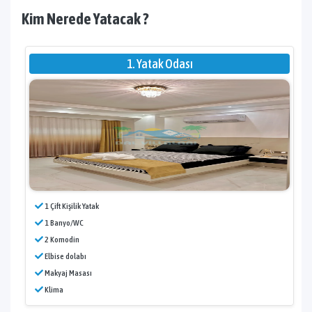
Kim Nerede Yatacak ?
1. Yatak Odası
1 Çift Kişilik Yatak
1 Banyo/WC
2 Komodin
Elbise dolabı
Makyaj Masası
Klima