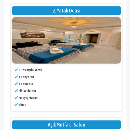
2. Yatak Odası
2 Tek Kişilik Yatak
1 Banyo/WC
1 Komodin
Elbise dolabı
Makyaj Masası
Klima
Açık Mutfak - Salon