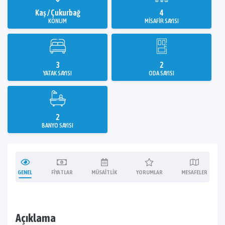
Kaş / Çukurbağ
4
KONUM
MISAFIR SAYISI
3
2
YATAK SAYISI
ODA SAYISI
2
BANYO SAYISI
GENEL
FIYATLAR
MÜSAITLIK
YORUMLAR
MESAFELER
Açıklama