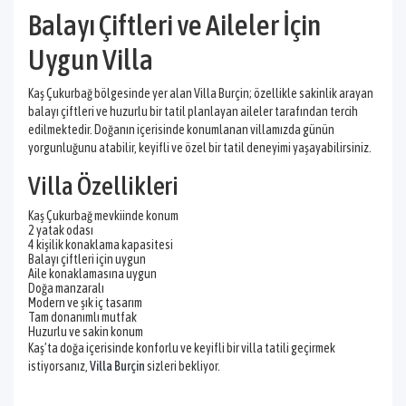
Balayı Çiftleri ve Aileler İçin
Uygun Villa
Kaş Çukurbağ bölgesinde yer alan Villa Burçin; özellikle sakinlik arayan
balayı çiftleri ve huzurlu bir tatil planlayan aileler tarafından tercih
edilmektedir. Doğanın içerisinde konumlanan villamızda günün
yorgunluğunu atabilir, keyifli ve özel bir tatil deneyimi yaşayabilirsiniz.
Villa Özellikleri
Kaş Çukurbağ mevkiinde konum
2 yatak odası
4 kişilik konaklama kapasitesi
Balayı çiftleri için uygun
Aile konaklamasına uygun
Doğa manzaralı
Modern ve şık iç tasarım
Tam donanımlı mutfak
Huzurlu ve sakin konum
Kaş’ta doğa içerisinde konforlu ve keyifli bir villa tatili geçirmek
istiyorsanız,
Villa Burçin
sizleri bekliyor.