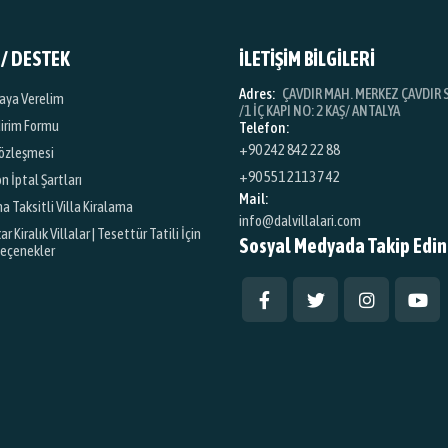
 / DESTEK
İLETİŞİM BİLGİLERİ
Adres:
ÇAVDIR MAH. MERKEZ ÇAVDIR S
iraya Verelim
/1 İÇ KAPI NO: 2 KAŞ/ ANTALYA
dirim Formu
Telefon:
+90 242 842 22 88
özleşmesi
+90 551 211 37 42
 İptal Şartları
Mail:
na Taksitli Villa Kiralama
info@dalvillalari.com
 Kiralık Villalar | Tesettür Tatili İçin
Sosyal Medyada Takip Edin
Seçenekler