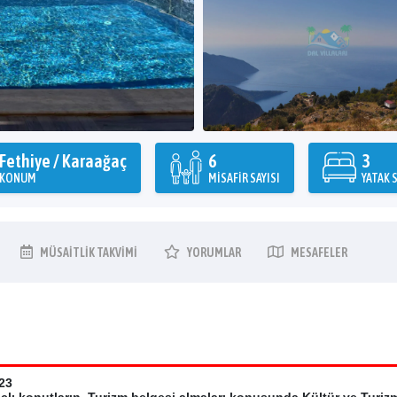
Fethiye / Karaağaç
6
3
KONUM
MISAFIR SAYISI
YATAK S
MÜSAITLIK
TAKVIMI
YORUMLAR
MESAFELER
23