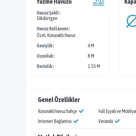
Yüzme Havuzu
Kapa
Havuz Şekli :
Dikdörtgen
Havuz Kullanımı :
Özel, Korunaklı Havuz
Genişlik :
4 M
Uzunluk :
8 M
Derinlik :
1.55 M
Genel Özellikler
Korunaklı havuz bahçe
Full Eşyalı ve Mobilya
İnternet Bağlantısı
Veranda