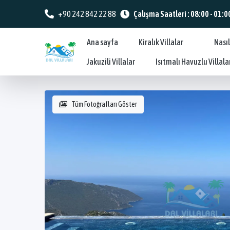
+90 242 842 22 88
Çalışma Saatleri : 08:00 - 01:0
Ana sayfa
Kiralık Villalar
Nasıl
Jakuzili Villalar
Isıtmalı Havuzlu Villala
Tüm Fotoğrafları Göster