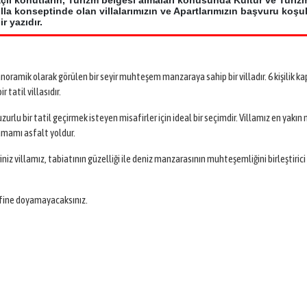
çlı konutların, Turizm belgesi almaları konusunda Kültür ve Turiz
la konseptinde olan villalarımızın ve Apartlarımızın başvuru koşul
 yazıdır.
oramik olarak görülen bir seyir muhteşem manzaraya sahip bir villadır. 6 kişilik ka
 tatil villasıdır.
rlu bir tatil geçirmek isteyen misafirler için ideal bir seçimdir. Villamız en yakın
amamı asfalt yoldur.
 villamız, tabiatının güzelliği ile deniz manzarasının muhteşemliğini birleştiri
fine doyamayacaksınız.