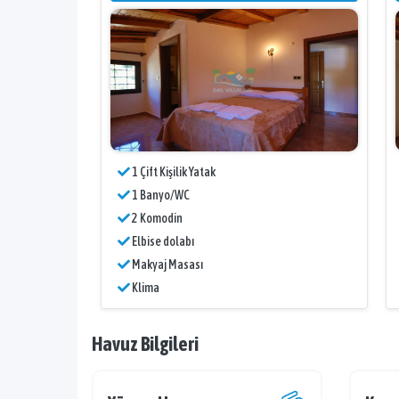
1 Çift Kişilik Yatak
1 Banyo/WC
2 Komodin
Elbise dolabı
Makyaj Masası
Klima
Havuz Bilgileri