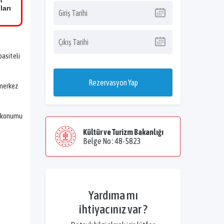
m
ları
pasiteli
Rezervasyon Yap
 merkez
ci konumu
Kültür ve Turizm Bakanlığı
Belge No : 48-5823
Yardıma mı
ihtiyacınız var ?