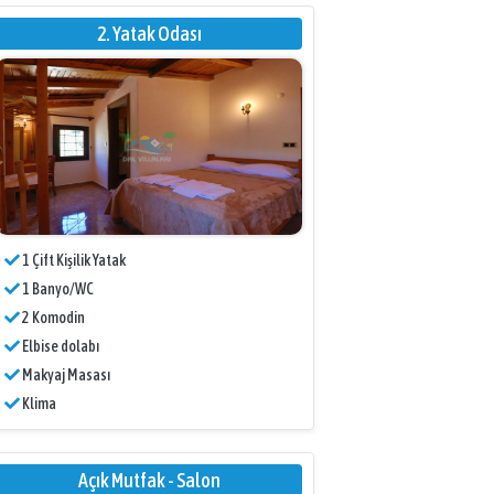
2. Yatak Odası
1 Çift Kişilik Yatak
1 Banyo/WC
2 Komodin
Elbise dolabı
Makyaj Masası
Klima
Açık Mutfak - Salon