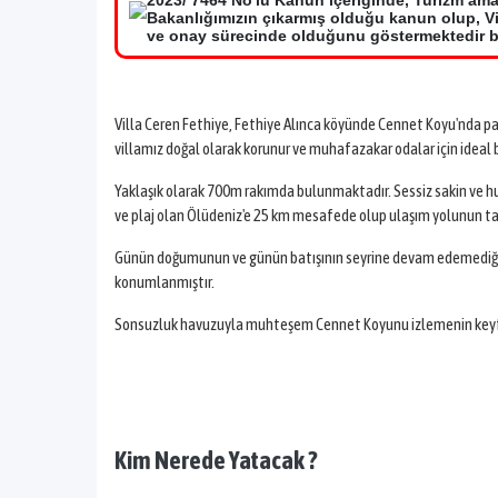
2023/ 7464 No'lu Kanun içeriğinde, Turizm ama
Bakanlığımızın çıkarmış olduğu kanun olup, Vil
ve onay sürecinde olduğunu göstermektedir bir
Villa Ceren Fethiye, Fethiye Alınca köyünde Cennet Koyu'nda pan
villamız doğal olarak korunur ve muhafazakar odalar için ideal bir
Yaklaşık olarak 700m rakımda bulunmaktadır. Sessiz sakin ve huzu
ve plaj olan Ölüdeniz'e 25 km mesafede olup ulaşım yolunun t
Günün doğumunun ve günün batışının seyrine devam edemediğiniz
konumlanmıştır.
Sonsuzluk havuzuyla muhteşem Cennet Koyunu izlemenin key
Kim Nerede Yatacak ?