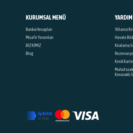
KURUMSAL MENÜ
YARDIM
Banka Hesapları
Villanızı K
Misafir Yorumları
Havale Bil
BİZ KİMİZ
Kiralama S
Blog
Rezervasyon
Kredi Kartı
Muhafazakar
Korunaklı 