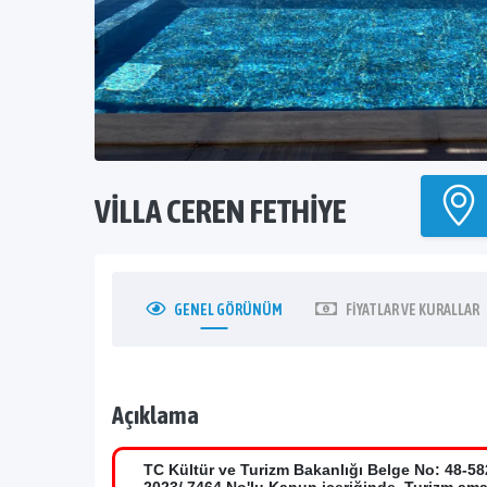
VILLA CEREN FETHIYE
GENEL
GÖRÜNÜM
FIYATLAR
VE KURALLAR
Açıklama
TC Kültür ve Turizm Bakanlığı Belge No: 48-58