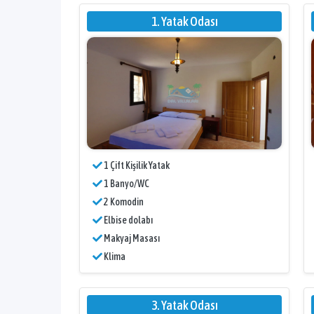
1. Yatak Odası
1 Çift Kişilik Yatak
1 Banyo/WC
2 Komodin
Elbise dolabı
Makyaj Masası
Klima
3. Yatak Odası