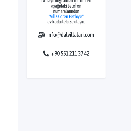
Detaylı bilgi almak için lütfen
aşağıdaki telefon
numaralarından
"Villa Ceren Fethiye"
ev kodu ile bize ulaşın.
info@dalvillalari.com
+90 551 211 37 42