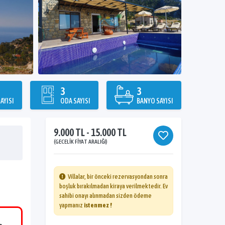
3
3
AYISI
ODA SAYISI
BANYO SAYISI
9.000 TL - 15.000 TL
(GECELIK FIYAT ARALIĞI)
Villalar, bir önceki rezervasyondan sonra
boşluk bırakılmadan kiraya verilmektedir. Ev
sahibi onayı alınmadan sizden ödeme
yapmanız
istenmez !