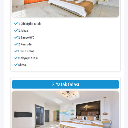
1 Çift Kişilik Yatak
1 Jakuzi
1 Banyo/WC
2 Komodin
Elbise dolabı
Makyaj Masası
Klima
2. Yatak Odası