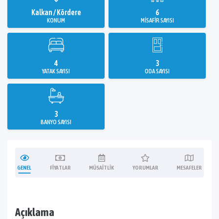
Kalkan / Kördere
6
KONUM
MISAFIR SAYISI
4
3
YATAK SAYISI
ODA SAYISI
3
BANYO SAYISI
GENEL
FIYATLAR
MÜSAITLIK
YORUMLAR
MESAFELER
Açıklama