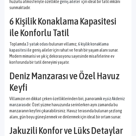
huzurlu atmosferiyle özellikle
geniş aileler
için ideal bir tatil imkânı
sunmaktadır.
6 Kişilik Konaklama Kapasitesi
ile Konforlu Tatil
Toplamda
3 yatak odası
bulunan villamız,
6 kişilik konaklama
kapasitesi
ile geniş aileler için rahat ve ferah bir yaşam alanı sunar.
Modern mimarisi ve şık iç dekorasyonu sayesinde misafirlerine ev
konforunda bir tatil deneyimi yaşatır.
Deniz Manzarası ve Özel Havuz
Keyfi
Villamızın en dikkat çeken özelliklerinden biri, panoramik
eşsiz Akdeniz
manzarası
dır. Özel yüzme havuzunda serinlerken aynı zamanda bu
manzaranın keyfini çıkarabilirsiniz. Havuz terasında bulunan şezlong
alanı, gün boyu güneşlenmek ve dinlenmek için ideal bir ortam sunar.
Jakuzili Konfor ve Lüks Detaylar