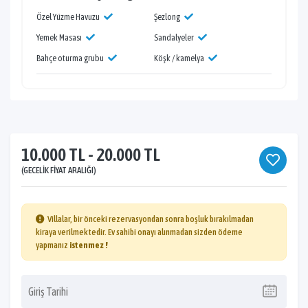
Özel Yüzme Havuzu
Şezlong
Yemek Masası
Sandalyeler
Bahçe oturma grubu
Köşk / kamelya
10.000 TL - 20.000 TL
(GECELIK FIYAT ARALIĞI)
Villalar, bir önceki rezervasyondan sonra boşluk bırakılmadan
kiraya verilmektedir. Ev sahibi onayı alınmadan sizden ödeme
yapmanız
istenmez !