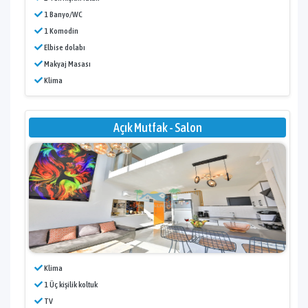
1 Banyo/WC
1 Komodin
Elbise dolabı
Makyaj Masası
Klima
Açık Mutfak - Salon
Klima
1 Üç kişilik koltuk
TV