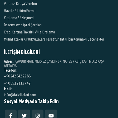
Villanızı Kiraya Verelim
Havale Bildirim Formu
Kiralama Sözleşmesi
Rezervasyon İptal Şartları
Kredi Kartına Taksitli Villa Kiralama
Muhafazakar Kiralık Villalar | Tesettür Tatili İçin Korunaklı Seçenekler
İLETİŞİM BİLGİLERİ
Adres:
ÇAVDIR MAH. MERKEZ ÇAVDIR SK. NO: 237 /1 İÇ KAPI NO: 2 KAŞ/
ANTALYA
Telefon:
+90 242 842 22 88
+90 551 211 37 42
Mail:
info@dalvillalari.com
Sosyal Medyada Takip Edin