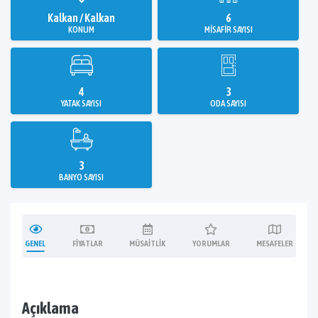
Kalkan / Kalkan
6
KONUM
MISAFIR SAYISI
4
3
YATAK SAYISI
ODA SAYISI
3
BANYO SAYISI
GENEL
FIYATLAR
MÜSAITLIK
YORUMLAR
MESAFELER
Açıklama