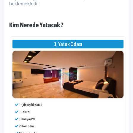
beklemektedir.
Kim Nerede Yatacak ?
1. Yatak Odası
1 Çift Kişilik Yatak
1 Jakuzi
1 Banyo/WC
2 Komodin