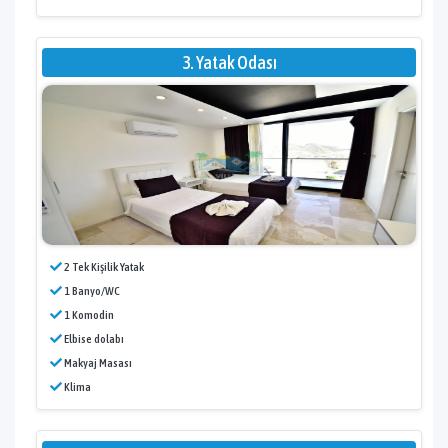
3. Yatak Odası
2 Tek Kişilik Yatak
1 Banyo/WC
1 Komodin
Elbise dolabı
Makyaj Masası
Klima