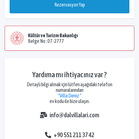
Rezervasyon Yap
Kültür ve Turizm Bakanlığı
Belge No : 07-2777
Yardıma mı ihtiyacınız var ?
Detaylı bilgi almak için lütfen aşağıdaki telefon
numaralarından
"Villa Deniz "
ev kodu ile bize ulaşın.
info@dalvillalari.com
+90 551 211 37 42