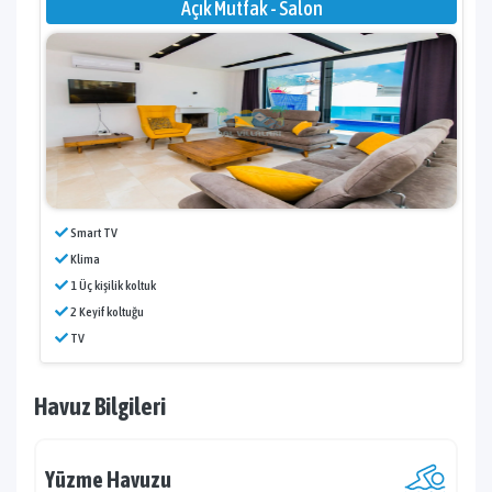
Açık Mutfak - Salon
Smart TV
Klima
1 Üç kişilik koltuk
2 Keyif koltuğu
TV
Havuz Bilgileri
Yüzme Havuzu