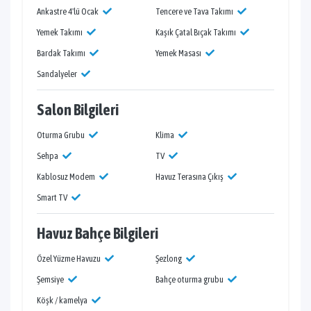
Ankastre 4'lü Ocak
Tencere ve Tava Takımı
Yemek Takımı
Kaşık Çatal Bıçak Takımı
Bardak Takımı
Yemek Masası
Sandalyeler
Salon Bilgileri
Oturma Grubu
Klima
Sehpa
TV
Kablosuz Modem
Havuz Terasına Çıkış
Smart TV
Havuz Bahçe Bilgileri
Özel Yüzme Havuzu
Şezlong
Şemsiye
Bahçe oturma grubu
Köşk / kamelya