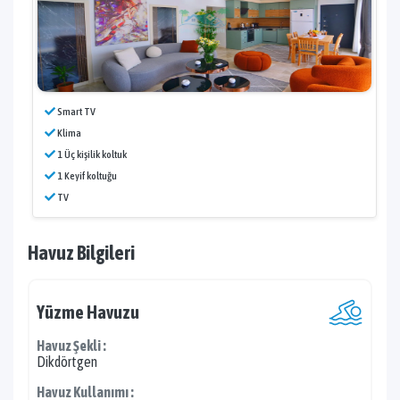
Smart TV
Klima
1 Üç kişilik koltuk
1 Keyif koltuğu
TV
Havuz Bilgileri
Yüzme Havuzu
Havuz Şekli :
Dikdörtgen
Havuz Kullanımı :