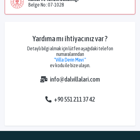
Belge No : 07-1028
Yardıma mı ihtiyacınız var ?
Detaylı bilgi almak için lütfen aşağıdaki telefon
numaralarından
"Villa Derin Mavi "
ev kodu ile bize ulaşın.
info@dalvillalari.com
+90 551 211 37 42