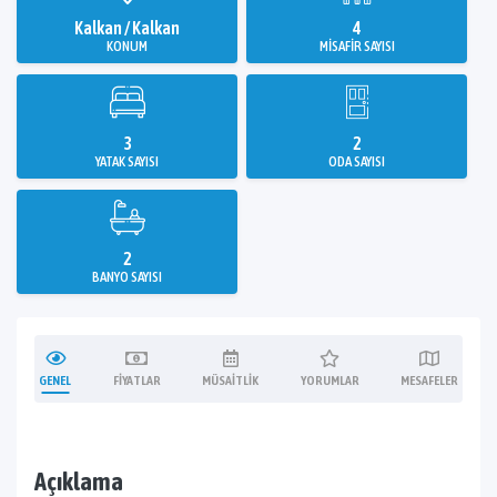
Kalkan / Kalkan
4
KONUM
MISAFIR SAYISI
3
2
YATAK SAYISI
ODA SAYISI
2
BANYO SAYISI
GENEL
FIYATLAR
MÜSAITLIK
YORUMLAR
MESAFELER
Açıklama