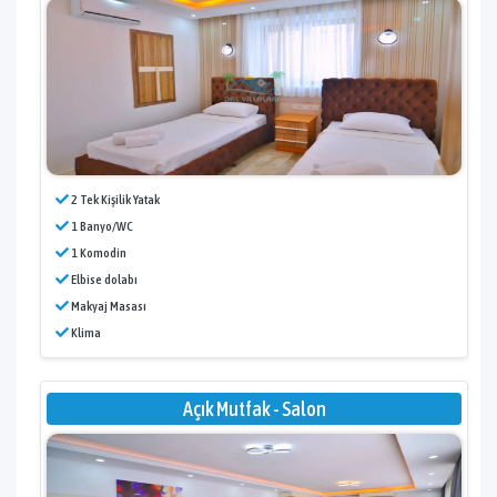
2 Tek Kişilik Yatak
1 Banyo/WC
1 Komodin
Elbise dolabı
Makyaj Masası
Klima
Açık Mutfak - Salon