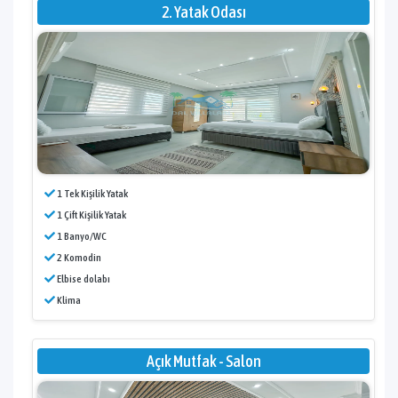
2. Yatak Odası
1 Tek Kişilik Yatak
1 Çift Kişilik Yatak
1 Banyo/WC
2 Komodin
Elbise dolabı
Klima
Açık Mutfak - Salon