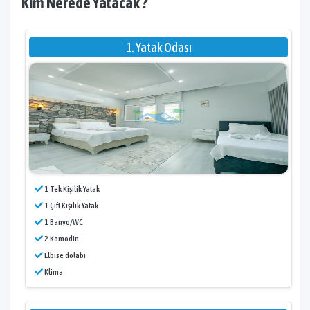
Kim Nerede Yatacak ?
1. Yatak Odası
1 Tek Kişilik Yatak
1 Çift Kişilik Yatak
1 Banyo/WC
2 Komodin
Elbise dolabı
Klima