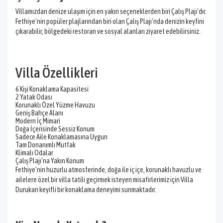
Villamızdan denize ulaşım için en yakın seçeneklerden biri Çalış Plajı’dır.
Fethiye’nin popüler plajlarından biri olan Çalış Plajı’nda denizin keyfini
çıkarabilir, bölgedeki restoran ve sosyal alanları ziyaret edebilirsiniz.
Villa Özellikleri
6 Kişi Konaklama Kapasitesi
2 Yatak Odası
Korunaklı Özel Yüzme Havuzu
Geniş Bahçe Alanı
Modern İç Mimari
Doğa İçerisinde Sessiz Konum
Sadece Aile Konaklamasına Uygun
Tam Donanımlı Mutfak
Klimalı Odalar
Çalış Plajı’na Yakın Konum
Fethiye’nin huzurlu atmosferinde, doğa ile iç içe, korunaklı havuzlu ve
ailelere özel bir villa tatili geçirmek isteyen misafirlerimiz için Villa
Durukan keyifli bir konaklama deneyimi sunmaktadır.