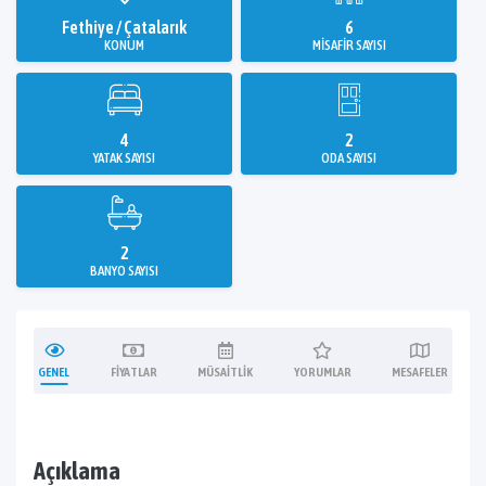
Fethiye / Çatalarık
6
KONUM
MISAFIR SAYISI
4
2
YATAK SAYISI
ODA SAYISI
2
BANYO SAYISI
GENEL
FIYATLAR
MÜSAITLIK
YORUMLAR
MESAFELER
Açıklama