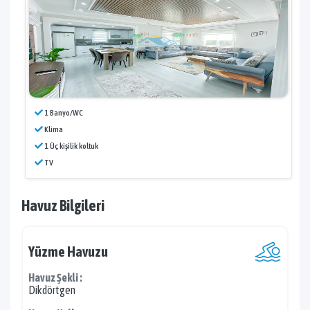
1 Banyo/WC
Klima
1 Üç kişilik koltuk
TV
Havuz Bilgileri
Yüzme Havuzu
Havuz Şekli :
Dikdörtgen