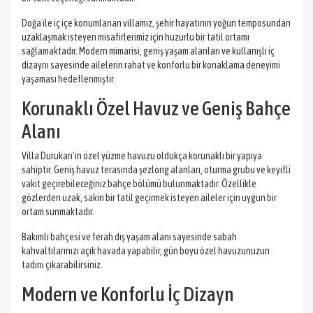
Doğa ile iç içe konumlanan villamız, şehir hayatının yoğun temposundan
uzaklaşmak isteyen misafirlerimiz için huzurlu bir tatil ortamı
sağlamaktadır. Modern mimarisi, geniş yaşam alanları ve kullanışlı iç
dizaynı sayesinde ailelerin rahat ve konforlu bir konaklama deneyimi
yaşaması hedeflenmiştir.
Korunaklı Özel Havuz ve Geniş Bahçe
Alanı
Villa Durukan’ın özel yüzme havuzu oldukça korunaklı bir yapıya
sahiptir. Geniş havuz terasında şezlong alanları, oturma grubu ve keyifli
vakit geçirebileceğiniz bahçe bölümü bulunmaktadır. Özellikle
gözlerden uzak, sakin bir tatil geçirmek isteyen aileler için uygun bir
ortam sunmaktadır.
Bakımlı bahçesi ve ferah dış yaşam alanı sayesinde sabah
kahvaltılarınızı açık havada yapabilir, gün boyu özel havuzunuzun
tadını çıkarabilirsiniz.
Modern ve Konforlu İç Dizayn