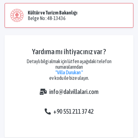
Kültür ve Turizm Bakanlığı
Belge No : 48-13436
Yardıma mı ihtiyacınız var ?
Detaylı bilgi almak için lütfen aşağıdaki telefon
numaralarından
"Villa Durukan "
ev kodu ile bize ulaşın.
info@dalvillalari.com
+90 551 211 37 42