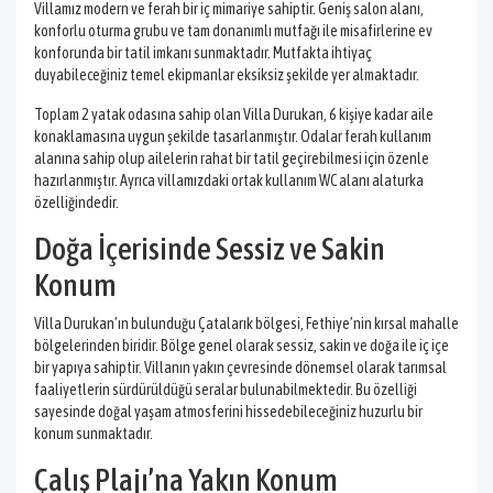
Villamız modern ve ferah bir iç mimariye sahiptir. Geniş salon alanı,
konforlu oturma grubu ve tam donanımlı mutfağı ile misafirlerine ev
konforunda bir tatil imkanı sunmaktadır. Mutfakta ihtiyaç
duyabileceğiniz temel ekipmanlar eksiksiz şekilde yer almaktadır.
Toplam 2 yatak odasına sahip olan Villa Durukan, 6 kişiye kadar aile
konaklamasına uygun şekilde tasarlanmıştır. Odalar ferah kullanım
alanına sahip olup ailelerin rahat bir tatil geçirebilmesi için özenle
hazırlanmıştır. Ayrıca villamızdaki ortak kullanım WC alanı alaturka
özelliğindedir.
Doğa İçerisinde Sessiz ve Sakin
Konum
Villa Durukan’ın bulunduğu Çatalarık bölgesi, Fethiye’nin kırsal mahalle
bölgelerinden biridir. Bölge genel olarak sessiz, sakin ve doğa ile iç içe
bir yapıya sahiptir. Villanın yakın çevresinde dönemsel olarak tarımsal
faaliyetlerin sürdürüldüğü seralar bulunabilmektedir. Bu özelliği
sayesinde doğal yaşam atmosferini hissedebileceğiniz huzurlu bir
konum sunmaktadır.
Çalış Plajı’na Yakın Konum