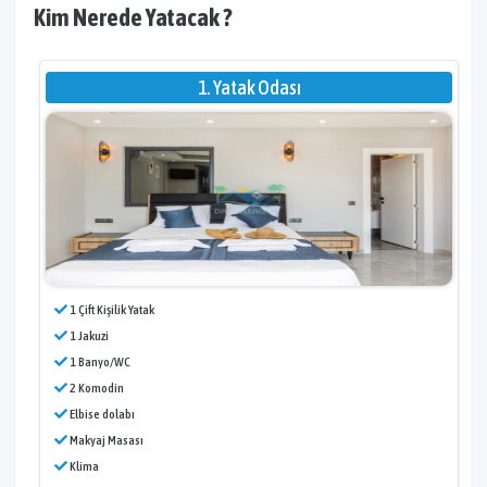
Kim Nerede Yatacak ?
1. Yatak Odası
1 Çift Kişilik Yatak
1 Jakuzi
1 Banyo/WC
2 Komodin
Elbise dolabı
Makyaj Masası
Klima