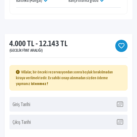
Barbekü (Mangal)
Bahçe oturma grubu
4.000 TL - 12.143 TL
(GECELIK FIYAT ARALIĞI)
Villalar, bir önceki rezervasyondan sonra boşluk bırakılmadan
kiraya verilmektedir. Ev sahibi onayı alınmadan sizden ödeme
yapmanız
istenmez !