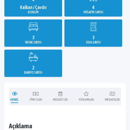
Kalkan / Çavdır
4
KONUM
MISAFIR SAYISI
3
3
YATAK SAYISI
ODA SAYISI
2
BANYO SAYISI
GENEL
FIYATLAR
MÜSAITLIK
YORUMLAR
MESAFELER
Açıklama