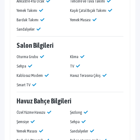
Ankastre 4'lü Ocak
Tencere ve Tava Takımı
Yemek Takımı
Kaşık Çatal Bıçak Takımı
Bardak Takımı
Yemek Masası
Sandalyeler
Salon Bilgileri
Oturma Grubu
Klima
Sehpa
TV
Kablosuz Modem
Havuz Terasına Çıkış
Smart TV
Havuz Bahçe Bilgileri
Özel Yüzme Havuzu
Şezlong
Şemsiye
Sehpa
Yemek Masası
Sandalyeler