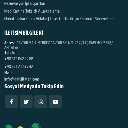
Rezervasyon İptal Şartları
Kredi Kartına Taksitli Villa Kiralama
Muhafazakar Kiralık Villalar | Tesettür Tatili İçin Korunaklı Seçenekler
İLETİŞİM BİLGİLERİ
Adres:
ÇAVDIR MAH. MERKEZ ÇAVDIR SK. NO: 237 /1 İÇ KAPI NO: 2 KAŞ/
ANTALYA
Telefon:
+90 242 842 22 88
+90 551 211 37 42
Mail:
info@dalvillalari.com
Sosyal Medyada Takip Edin