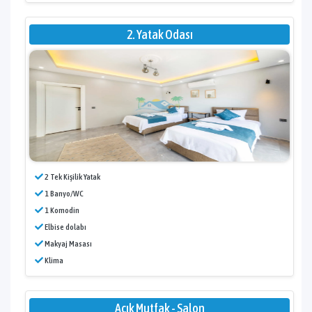
2. Yatak Odası
2 Tek Kişilik Yatak
1 Banyo/WC
1 Komodin
Elbise dolabı
Makyaj Masası
Klima
Açık Mutfak - Salon