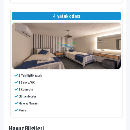
4. yatak odası
2 Tek Kişilik Yatak
1 Banyo/WC
1 Komodin
Elbise dolabı
Makyaj Masası
Klima
Havuz Bilgileri