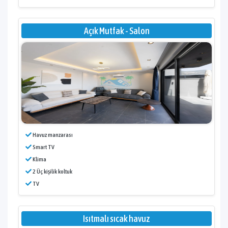
Açık Mutfak - Salon
Havuz manzarası
Smart TV
Klima
2 Üç kişilik koltuk
TV
Isıtmalı sıcak havuz