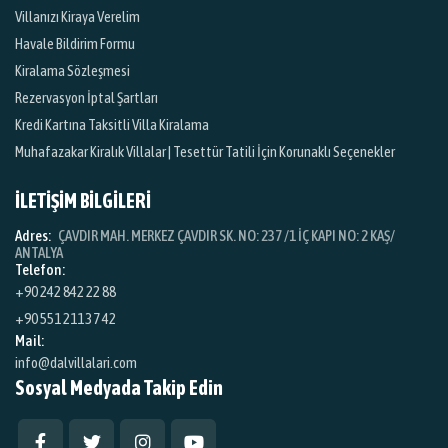
Villanızı Kiraya Verelim
Havale Bildirim Formu
Kiralama Sözleşmesi
Rezervasyon İptal Şartları
Kredi Kartına Taksitli Villa Kiralama
Muhafazakar Kiralık Villalar | Tesettür Tatili İçin Korunaklı Seçenekler
İLETİŞİM BİLGİLERİ
Adres:
ÇAVDIR MAH. MERKEZ ÇAVDIR SK. NO: 237 /1 İÇ KAPI NO: 2 KAŞ/
ANTALYA
Telefon:
+90 242 842 22 88
+90 551 211 37 42
Mail:
info@dalvillalari.com
Sosyal Medyada Takip Edin