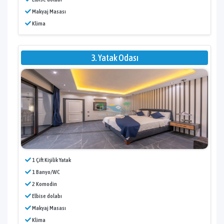
Makyaj Masası
Klima
3. Yatak Odası
1 Çift Kişilik Yatak
1 Banyo/WC
2 Komodin
Elbise dolabı
Makyaj Masası
Klima