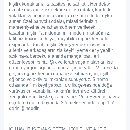
kişilik konaklama kapasitesine sahiptir. Her detay
özenle düşünülerek dekore edilen odalar, konforlu
yatakları ve modern tasarımları ile huzurlu bir uyku
sunar. Özel banyolu odalar, misafirlerimizin
mahremiyetine ve rahatına önem verilerek
tasarlanmıştır. Tam donanımlı modern mutfağımız,
tatiliniz boyunca ihtiyaç duyabileceğiniz her türlü
ekipmanla donatılmıştır. Geniş yemek masasında
aileniz ve arkadaşlarınızla keyifli yemekler yiyebilir,
açık hava barbekü alanında mangal partileri
düzenleyebilirsiniz. Şık ve ferah yaşam alanları ise
günün yorgunluğunu atmanız için idealdir. Villamızda
geçireceğiniz her anı daha özel kılmak için çeşitli
eğlence ve aktivite imkanları sunuyoruz. Sinema
odasında film keyfi yapabilir, villa çevresinde doğa
yürüyüşleri yapabilir, Kalkan'ın tarihi ve kültürel
zenginliklerini keşfe çıkabilirsiniz. Villa Evren iç havuz
ölçüleri 6 metre boyunda 2.5 metre eninde olup 1.55
derinliğindedir.
İÇ HAVUZ ISITMA SİSTEMİ 1500 TL YE AKTİF