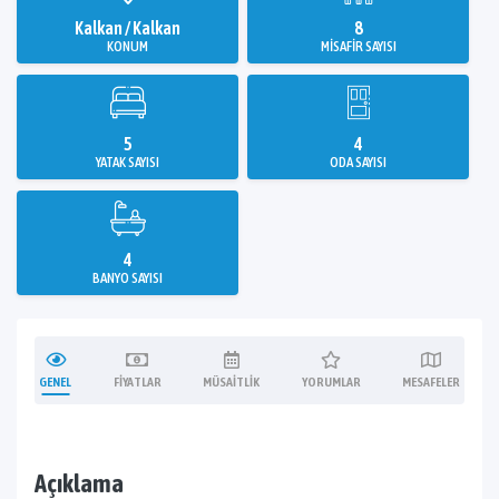
Kalkan / Kalkan
8
KONUM
MISAFIR SAYISI
5
4
YATAK SAYISI
ODA SAYISI
4
BANYO SAYISI
GENEL
FIYATLAR
MÜSAITLIK
YORUMLAR
MESAFELER
Açıklama