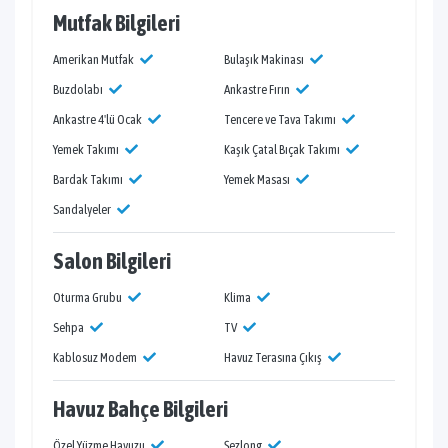
Mutfak Bilgileri
Amerikan Mutfak
Bulaşık Makinası
Buzdolabı
Ankastre Fırın
Ankastre 4'lü Ocak
Tencere ve Tava Takımı
Yemek Takımı
Kaşık Çatal Bıçak Takımı
Bardak Takımı
Yemek Masası
Sandalyeler
Salon Bilgileri
Oturma Grubu
Klima
Sehpa
TV
Kablosuz Modem
Havuz Terasına Çıkış
Havuz Bahçe Bilgileri
Özel Yüzme Havuzu
Şezlong