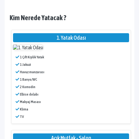
Kim Nerede Yatacak ?
1. Yatak Odası
1 Çift Kişilik Yatak
1 Jakuzi
Havuz manzarası
1 Banyo/WC
2 Komodin
Elbise dolabı
Makyaj Masası
Klima
TV
Açık Mutfak - Salon