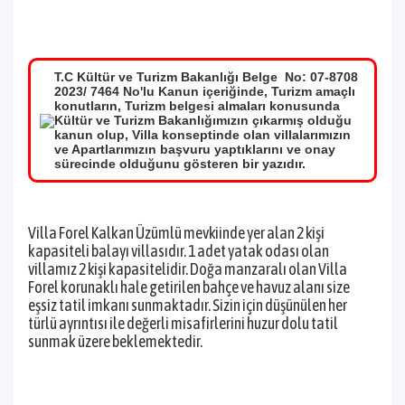
T.C Kültür ve Turizm Bakanlığı Belge No: 07-8708
2023/ 7464 No'lu Kanun içeriğinde, Turizm amaçlı
konutların, Turizm belgesi almaları konusunda
Kültür ve Turizm Bakanlığımızın çıkarmış olduğu
kanun olup, Villa konseptinde olan villalarımızın
ve Apartlarımızın başvuru yaptıklarını ve onay
sürecinde olduğunu gösteren bir yazıdır.
Villa Forel Kalkan Üzümlü mevkiinde yer alan 2 kişi
kapasiteli balayı villasıdır. 1 adet yatak odası olan
villamız 2 kişi kapasitelidir. Doğa manzaralı olan Villa
Forel korunaklı hale getirilen bahçe ve havuz alanı size
eşsiz tatil imkanı sunmaktadır. Sizin için düşünülen her
türlü ayrıntısı ile değerli misafirlerini huzur dolu tatil
sunmak üzere beklemektedir.