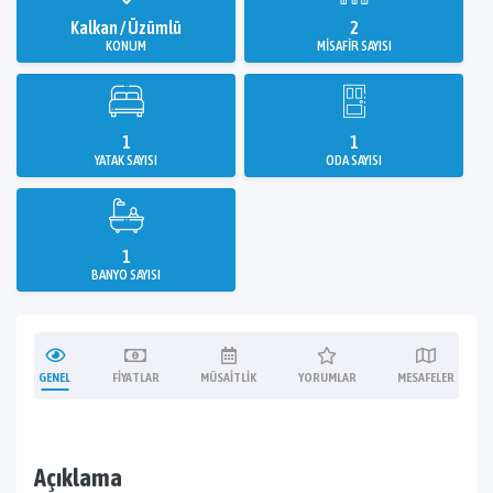
Kalkan / Üzümlü
2
KONUM
MISAFIR SAYISI
1
1
YATAK SAYISI
ODA SAYISI
1
BANYO SAYISI
GENEL
FIYATLAR
MÜSAITLIK
YORUMLAR
MESAFELER
Açıklama