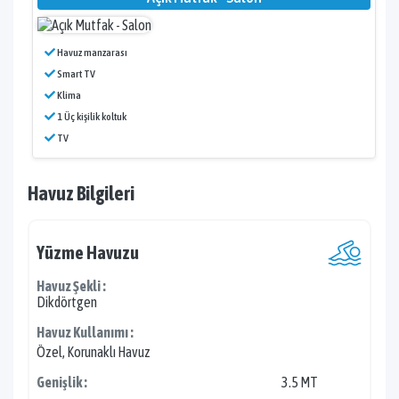
Havuz manzarası
Smart TV
Klima
1 Üç kişilik koltuk
TV
Havuz Bilgileri
Yüzme Havuzu
Havuz Şekli :
Dikdörtgen
Havuz Kullanımı :
Özel, Korunaklı Havuz
Genişlik :
3.5 MT