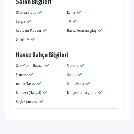
Salon Bilgileri
Oturma Grubu
Klima
Sehpa
TV
Kablosuz Modem
Havuz Terasına Çıkış
Smart TV
Havuz Bahçe Bilgileri
Özel Yüzme Havuzu
Şezlong
Şemsiye
Sehpa
Yemek Masası
Sandalyeler
Barbekü (Mangal)
Bahçe oturma grubu
Köşk / kamelya