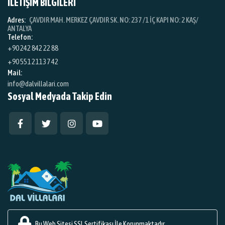
İLETİŞİM BİLGİLERİ
Adres:
ÇAVDIR MAH. MERKEZ ÇAVDIR SK. NO: 237 /1 İÇ KAPI NO: 2 KAŞ/
ANTALYA
Telefon:
+90 242 842 22 88
+90 551 211 37 42
Mail:
info@dalvillalari.com
Sosyal Medyada Takip Edin
Bu Web Sitesi SSL Sertifikası İle Korunmaktadır.