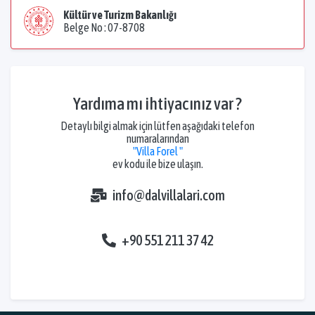
Kültür ve Turizm Bakanlığı
Belge No : 07-8708
Yardıma mı ihtiyacınız var ?
Detaylı bilgi almak için lütfen aşağıdaki telefon
numaralarından
"Villa Forel "
ev kodu ile bize ulaşın.
info@dalvillalari.com
+90 551 211 37 42