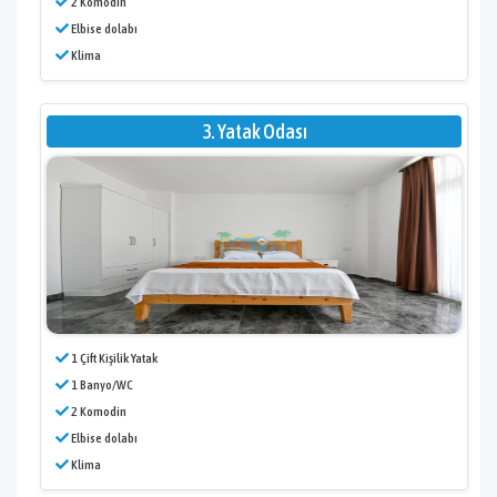
2 Komodin
Elbise dolabı
Klima
3. Yatak Odası
1 Çift Kişilik Yatak
1 Banyo/WC
2 Komodin
Elbise dolabı
Klima