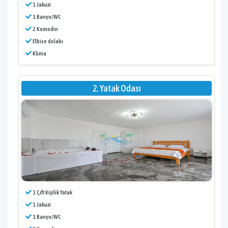
1 Jakuzi
1 Banyo/WC
2 Komodin
Elbise dolabı
Klima
2. Yatak Odası
1 Çift Kişilik Yatak
1 Jakuzi
1 Banyo/WC