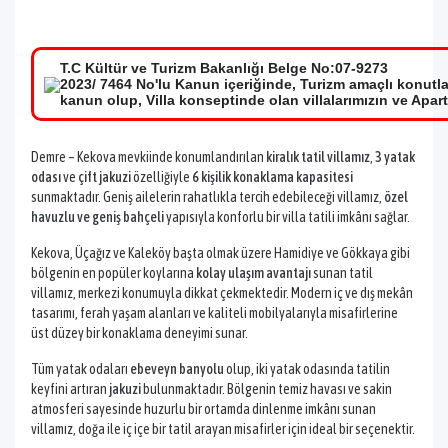
T.C Kültür ve Turizm Bakanlığı Belge No:07-9273
2023/ 7464 No'lu Kanun içeriğinde, Turizm amaçlı konutl
kanun olup, Villa konseptinde olan villalarımızın ve Apar
Demre – Kekova mevkiinde konumlandırılan
kiralık tatil villamız
,
3 yatak
odası
ve
çift jakuzi
özelliğiyle
6 kişilik konaklama kapasitesi
sunmaktadır. Geniş ailelerin rahatlıkla tercih edebileceği villamız,
özel
havuzlu ve geniş bahçeli
yapısıyla konforlu bir villa tatili imkânı sağlar.
Kekova, Üçağız ve Kaleköy başta olmak üzere Hamidiye ve Gökkaya gibi
bölgenin en popüler koylarına
kolay ulaşım avantajı
sunan tatil
villamız, merkezi konumuyla dikkat çekmektedir. Modern iç ve dış mekân
tasarımı, ferah yaşam alanları ve kaliteli mobilyalarıyla misafirlerine
üst düzey bir konaklama deneyimi sunar.
Tüm yatak odaları
ebeveyn banyolu
olup, iki yatak odasında tatilin
keyfini artıran
jakuzi
bulunmaktadır. Bölgenin temiz havası ve sakin
atmosferi sayesinde huzurlu bir ortamda dinlenme imkânı sunan
villamız, doğa ile iç içe bir tatil arayan misafirler için ideal bir seçenektir.