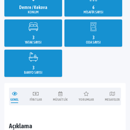
Demre / Kekova
6
KONUM
MISAFIR SAYISI
3
3
YATAK SAYISI
ODA SAYISI
3
BANYO SAYISI
GENEL
FIYATLAR
MÜSAITLIK
YORUMLAR
MESAFELER
Açıklama