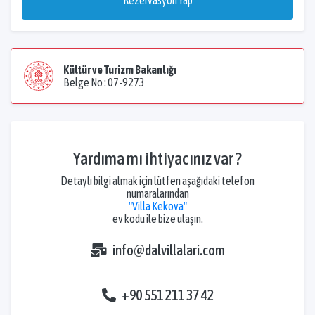
Rezervasyon Yap
Kültür ve Turizm Bakanlığı
Belge No : 07-9273
Yardıma mı ihtiyacınız var ?
Detaylı bilgi almak için lütfen aşağıdaki telefon
numaralarından
"Villa Kekova"
ev kodu ile bize ulaşın.
info@dalvillalari.com
+90 551 211 37 42