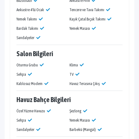
Buzdolabı
Ankastre Fırın
Ankastre 4'lü Ocak
Tencere ve Tava Takımı
Yemek Takımı
Kaşık Çatal Bıçak Takımı
Bardak Takımı
Yemek Masası
Sandalyeler
Salon Bilgileri
Oturma Grubu
Klima
Sehpa
TV
Kablosuz Modem
Havuz Terasına Çıkış
Havuz Bahçe Bilgileri
Özel Yüzme Havuzu
Şezlong
Sehpa
Yemek Masası
Sandalyeler
Barbekü (Mangal)