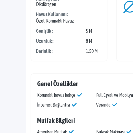
Dikdörtgen
Havuz Kullanımı :
Özel, Korunaklı Havuz
Genişlik :
5 M
Uzunluk :
8 M
Derinlik :
1.50 M
Genel Özellikler
Korunaklı havuz bahçe
Full Eşyalı ve Mobilya
İnternet Bağlantısı
Veranda
Mutfak Bilgileri
Amerikan Mutfak
Bulaşık Makinası