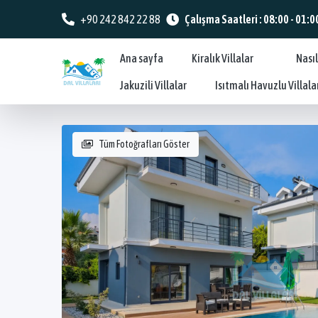
+90 242 842 22 88
Çalışma Saatleri : 08:00 - 01:0
Ana sayfa
Kiralık Villalar
Nasıl
Jakuzili Villalar
Isıtmalı Havuzlu Villala
Tüm Fotoğrafları Göster