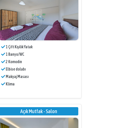
1 Çift Kişilik Yatak
1 Banyo/WC
2 Komodin
Elbise dolabı
Makyaj Masası
Klima
Açık Mutfak - Salon