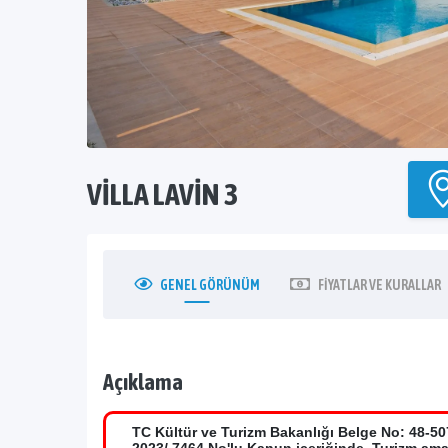
VILLA LAVIN 3
GENEL
GÖRÜNÜM
FIYATLAR
VE KURALLAR
Açıklama
TC Kültür ve Turizm Bakanlığı Belge No: 48-50