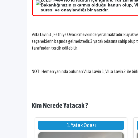
2023/ 7464 No'lu Kanun içeriğinde, Turizm ama
Bakanlığımızın çıkarmış olduğu kanun olup, Vil
süresi ve onaylandığı bir yazıdır.
Villa Lavin 3 , Fethiye Ovacık mevkiinde yer almaktadır. Büyük v
seçeneklerin başında gelmektedir. 3 yatak odasına sahip olup to
tarafından tercih edilebilir.
NOT: Hemen yanında bulunan Villa Lavin 1, Villa Lavin 2 ile bir
Kim Nerede Yatacak ?
1. Yatak Odası