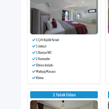
1 Çift Kişilik Yatak
1 Jakuzi
1 Banyo/WC
2 Komodin
Elbise dolabı
Makyaj Masası
Klima
3. Yatak Odası