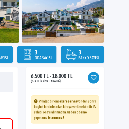
3
3
AYISI
ODA SAYISI
BANYO SAYISI
6.500 TL - 18.000 TL
(GECELIK FIYAT ARALIĞI)
Villalar, bir önceki rezervasyondan sonra
boşluk bırakılmadan kiraya verilmektedir. Ev
sahibi onayı alınmadan sizden ödeme
yapmanız
istenmez !