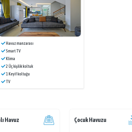
Havuz manzarası
Smart TV
Klima
2 Üç kişilik koltuk
1 Keyif koltuğu
TV
lı Havuz
Çocuk Havuzu