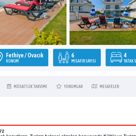
Fethiye / Ovacık
6
4
KONUM
MISAFIR SAYISI
YATAK S
MÜSAITLIK
TAKVIMI
YORUMLAR
MESAFELER
72