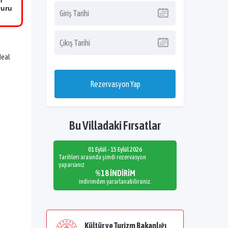
m
vuru
deal
Rezervasyon Yap
Bu Villadaki Fırsatlar
01 Eylül - 15 Eylül 2026
Tarihleri arasında şimdi rezervasyon
yaparsanız
%18 İNDİRİM
indirimden yararlanabilirsiniz.
Kültür ve Turizm Bakanlığı