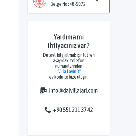
Belge No : 48-5072
Yardıma mı
ihtiyacınız var ?
Detaylı bilgi almak için lütfen
aşağıdaki telefon
numaralarından
"Villa Lavin 3"
ev kodu ile bize ulaşın.
info@dalvillalari.com
+90 551 211 37 42