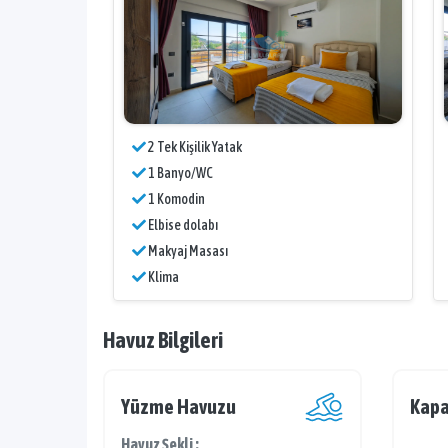
2 Tek Kişilik Yatak
1 Banyo/WC
1 Komodin
Elbise dolabı
Makyaj Masası
Klima
Havuz Bilgileri
Yüzme Havuzu
Kapa
Havuz Şekli :