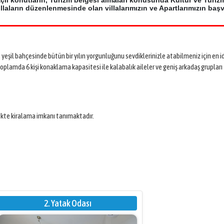
çlı konutların, Turizm belgesi almaları konusunda Kültür ve Turiz
laların düzenlenmesinde olan villalarımızın ve Apartlarımızın baş
e yeşil bahçesinde bütün bir yılın yorgunluğunu sevdiklerinizle atabilmeniz için en i
plamda 6 kişi konaklama kapasitesi ile kalabalık aileler ve geniş arkadaş grupları
likte kiralama imkanı tanımaktadır.
2. Yatak Odası