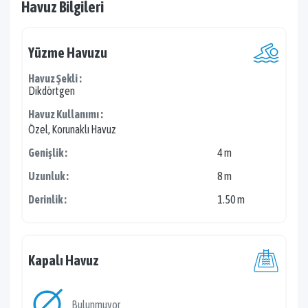
Havuz Bilgileri
Yüzme Havuzu
Havuz Şekli :
Dikdörtgen
Havuz Kullanımı :
Özel, Korunaklı Havuz
Genişlik :
4 m
Uzunluk :
8 m
Derinlik :
1.50 m
Kapalı Havuz
Bulunmuyor