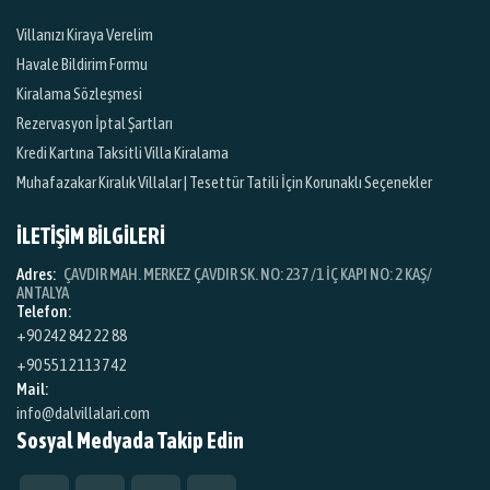
Villanızı Kiraya Verelim
Havale Bildirim Formu
Kiralama Sözleşmesi
Rezervasyon İptal Şartları
Kredi Kartına Taksitli Villa Kiralama
Muhafazakar Kiralık Villalar | Tesettür Tatili İçin Korunaklı Seçenekler
İLETİŞİM BİLGİLERİ
Adres:
ÇAVDIR MAH. MERKEZ ÇAVDIR SK. NO: 237 /1 İÇ KAPI NO: 2 KAŞ/
ANTALYA
Telefon:
+90 242 842 22 88
+90 551 211 37 42
Mail:
info@dalvillalari.com
Sosyal Medyada Takip Edin