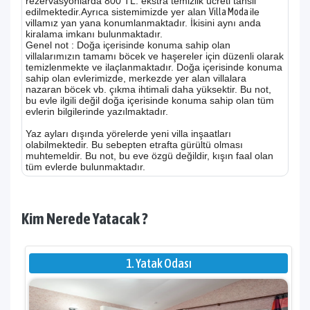
rezervasyonlarda 800 TL. ekstra temizlik ücreti tahsil
edilmektedir.Ayrıca sistemimizde yer alan
Villa Moda
ile
villamız yan yana konumlanmaktadır. İkisini aynı anda
kiralama imkanı bulunmaktadır.
Genel not : Doğa içerisinde konuma sahip olan
villalarımızın tamamı böcek ve haşereler için düzenli olarak
temizlenmekte ve ilaçlanmaktadır. Doğa içerisinde konuma
sahip olan evlerimizde, merkezde yer alan villalara
nazaran böcek vb. çıkma ihtimali daha yüksektir. Bu not,
bu evle ilgili değil doğa içerisinde konuma sahip olan tüm
evlerin bilgilerinde yazılmaktadır.
Yaz ayları dışında yörelerde yeni villa inşaatları
olabilmektedir. Bu sebepten etrafta gürültü olması
muhtemeldir. Bu not, bu eve özgü değildir, kışın faal olan
tüm evlerde bulunmaktadır.
Kim Nerede Yatacak ?
1. Yatak Odası