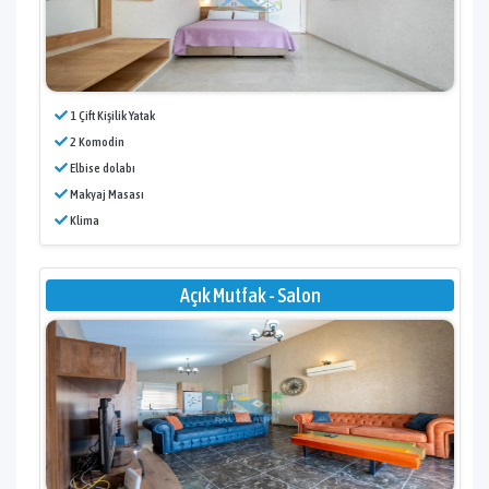
1 Çift Kişilik Yatak
2 Komodin
Elbise dolabı
Makyaj Masası
Klima
Açık Mutfak - Salon