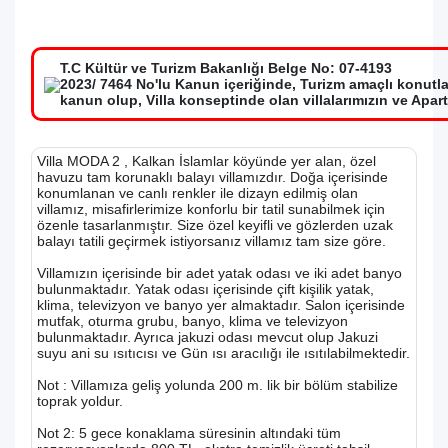
T.C Kültür ve Turizm Bakanlığı Belge No: 07-4193
2023/ 7464 No'lu Kanun içeriğinde, Turizm amaçlı konutl
kanun olup, Villa konseptinde olan villalarımızın ve Apar
Villa MODA 2 , Kalkan İslamlar köyünde yer alan, özel
havuzu tam korunaklı balayı villamızdır. Doğa içerisinde
konumlanan ve canlı renkler ile dizayn edilmiş olan
villamız, misafirlerimize konforlu bir tatil sunabilmek için
özenle tasarlanmıştır. Size özel keyifli ve gözlerden uzak
balayı tatili geçirmek istiyorsanız villamız tam size göre.
Villamızın içerisinde bir adet yatak odası ve iki adet banyo
bulunmaktadır. Yatak odası içerisinde çift kişilik yatak,
klima, televizyon ve banyo yer almaktadır. Salon içerisinde
mutfak, oturma grubu, banyo, klima ve televizyon
bulunmaktadır. Ayrıca jakuzi odası mevcut olup Jakuzi
suyu ani su ısıtıcısı ve Gün ısı aracılığı ile ısıtılabilmektedir.
Not : Villamıza geliş yolunda 200 m. lik bir bölüm stabilize
toprak yoldur.
Not 2: 5 gece konaklama süresinin altındaki tüm