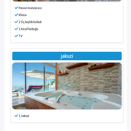
Havuz manzarası
Klima
2 Üç kişilik koltuk
1 Keyif koltuğu
TV
jakuzi
1 Jakuzi