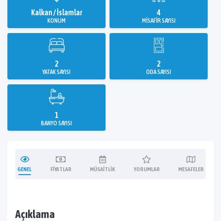
Kalkan / İslamlar
4
KONUM
MISAFIR SAYISI
2
2
YATAK SAYISI
ODA SAYISI
1
BANYO SAYISI
GENEL
FIYATLAR
MÜSAITLIK
YORUMLAR
MESAFELER
Açıklama