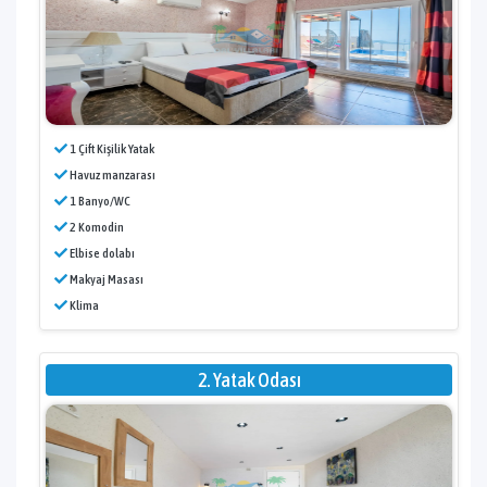
1 Çift Kişilik Yatak
Havuz manzarası
1 Banyo/WC
2 Komodin
Elbise dolabı
Makyaj Masası
Klima
2. Yatak Odası