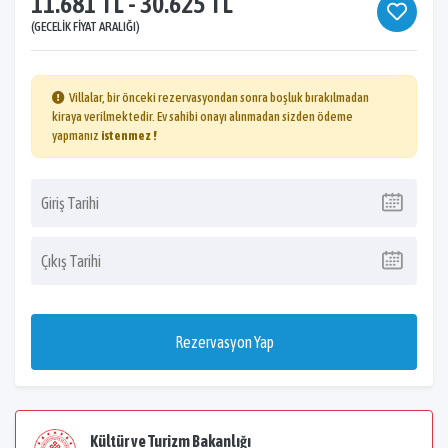
11.681 TL - 30.625 TL
(GECELIK FIYAT ARALIĞI)
Villalar, bir önceki rezervasyondan sonra boşluk bırakılmadan
kiraya verilmektedir. Ev sahibi onayı alınmadan sizden ödeme
yapmanız
istenmez !
Rezervasyon Yap
Kültür ve Turizm Bakanlığı