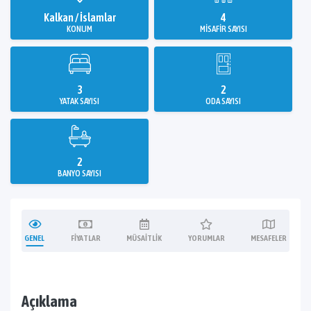
Kalkan / İslamlar
4
KONUM
MISAFIR SAYISI
3
2
YATAK SAYISI
ODA SAYISI
2
BANYO SAYISI
GENEL
FIYATLAR
MÜSAITLIK
YORUMLAR
MESAFELER
Açıklama