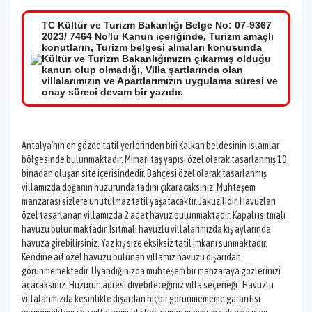
TC Kültür ve Turizm Bakanlığı Belge No: 07-9367
2023/ 7464 No'lu Kanun içeriğinde, Turizm amaçlı
konutların, Turizm belgesi almaları konusunda
Kültür ve Turizm Bakanlığımızın çıkarmış olduğu
kanun olup olmadığı, Villa şartlarında olan
villalarımızın ve Apartlarımızın uygulama süresi ve
onay süreci devam bir yazıdır.
Antalya'nın en gözde tatil yerlerinden biri Kalkan beldesinin İslamlar
bölgesinde bulunmaktadır. Mimari taş yapısı özel olarak tasarlanmış 10
binadan oluşan site içerisindedir. Bahçesi özel olarak tasarlanmış
villamızda doğanın huzurunda tadını çıkaracaksınız. Muhteşem
manzarası sizlere unutulmaz tatil yaşatacaktır. Jakuzilidir. Havuzları
özel tasarlanan villamızda 2 adet havuz bulunmaktadır. Kapalı ısıtmalı
havuzu bulunmaktadır. Isıtmalı havuzlu villalarımızda kış aylarında
havuza girebilirsiniz. Yaz kış size eksiksiz tatil imkanı sunmaktadır.
Kendine ait özel havuzu bulunan villamız havuzu dışarıdan
görünmemektedir. Uyandığınızda muhteşem bir manzaraya gözlerinizi
açacaksınız. Huzurun adresi diyebileceğiniz villa seçeneği. Havuzlu
villalarımızda kesinlikle dışardan hiçbir görünmememe garantisi