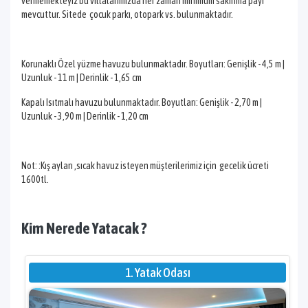
vermemekteyiz bu villalarımızda her zaman minimum sakınma payı
mevcuttur. Sitede çocuk parkı, otopark vs. bulunmaktadır.
Korunaklı Özel yüzme havuzu bulunmaktadır. Boyutları: Genişlik - 4,5 m |
Uzunluk - 11 m | Derinlik - 1,65 cm
Kapalı Isıtmalı havuzu bulunmaktadır. Boyutları: Genişlik - 2,70 m |
Uzunluk - 3,90 m | Derinlik - 1,20 cm
Not: :Kış ayları ,sıcak havuz isteyen müşterilerimiz için gecelik ücreti
1600tl.
Kim Nerede Yatacak ?
1. Yatak Odası