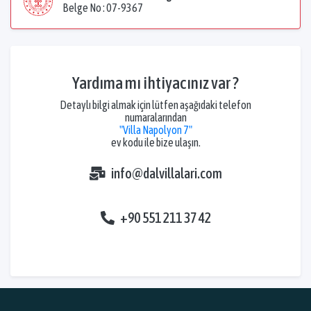
Belge No : 07-9367
Yardıma mı ihtiyacınız var ?
Detaylı bilgi almak için lütfen aşağıdaki telefon
numaralarından
"Villa Napolyon 7"
ev kodu ile bize ulaşın.
info@dalvillalari.com
+90 551 211 37 42