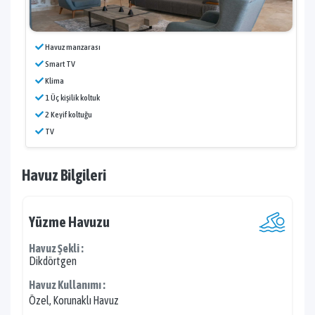
Havuz manzarası
Smart TV
Klima
1 Üç kişilik koltuk
2 Keyif koltuğu
TV
Havuz Bilgileri
Yüzme Havuzu
Havuz Şekli :
Dikdörtgen
Havuz Kullanımı :
Özel, Korunaklı Havuz