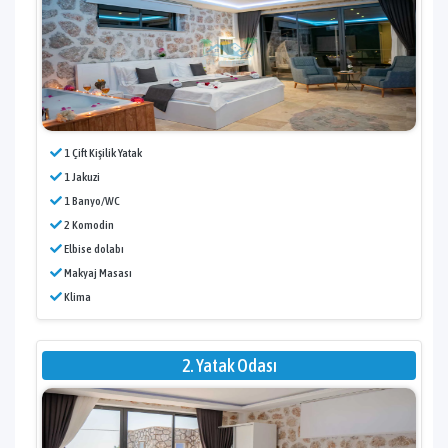
1 Çift Kişilik Yatak
1 Jakuzi
1 Banyo/WC
2 Komodin
Elbise dolabı
Makyaj Masası
Klima
2. Yatak Odası