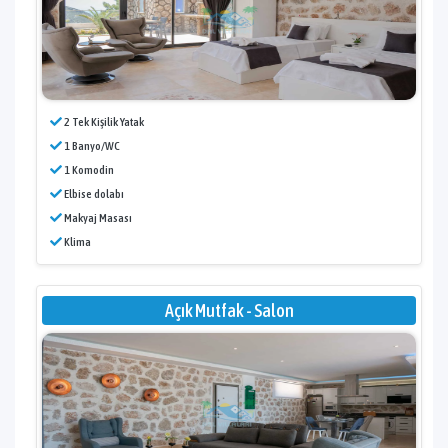
2 Tek Kişilik Yatak
1 Banyo/WC
1 Komodin
Elbise dolabı
Makyaj Masası
Klima
Açık Mutfak - Salon