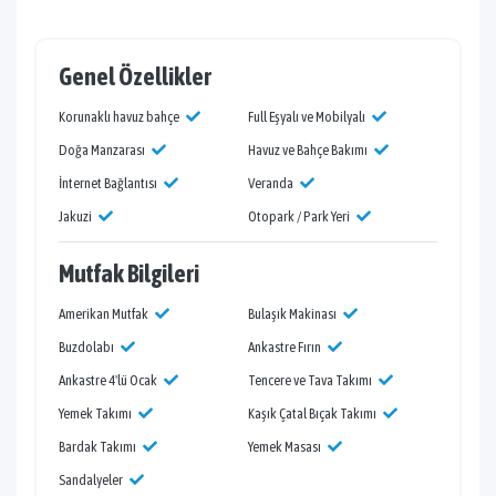
Genel Özellikler
Korunaklı havuz bahçe
Full Eşyalı ve Mobilyalı
Doğa Manzarası
Havuz ve Bahçe Bakımı
İnternet Bağlantısı
Veranda
Jakuzi
Otopark / Park Yeri
Mutfak Bilgileri
Amerikan Mutfak
Bulaşık Makinası
Buzdolabı
Ankastre Fırın
Ankastre 4'lü Ocak
Tencere ve Tava Takımı
Yemek Takımı
Kaşık Çatal Bıçak Takımı
Bardak Takımı
Yemek Masası
Sandalyeler