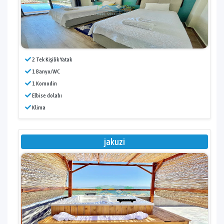
2 Tek Kişilik Yatak
1 Banyo/WC
1 Komodin
Elbise dolabı
Klima
jakuzi