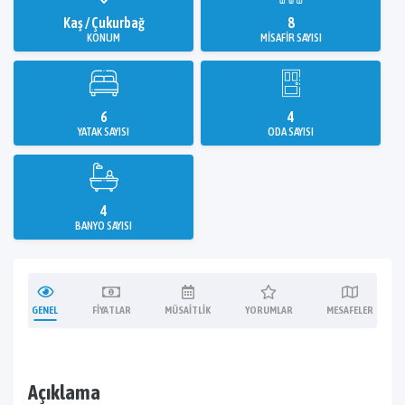
Kaş / Çukurbağ
8
KONUM
MISAFIR SAYISI
6
4
YATAK SAYISI
ODA SAYISI
4
BANYO SAYISI
GENEL
FIYATLAR
MÜSAITLIK
YORUMLAR
MESAFELER
Açıklama