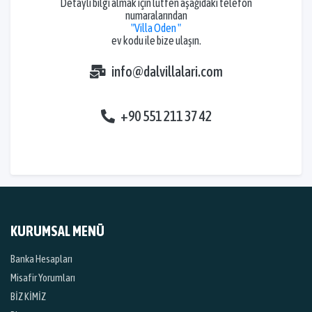
Detaylı bilgi almak için lütfen aşağıdaki telefon
numaralarından
"Villa Oden "
ev kodu ile bize ulaşın.
info@dalvillalari.com
+90 551 211 37 42
KURUMSAL MENÜ
Banka Hesapları
Misafir Yorumları
BİZ KİMİZ