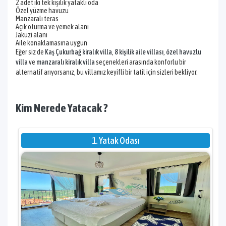
2 adet iki tek kişilik yataklı oda
Özel yüzme havuzu
Manzaralı teras
Açık oturma ve yemek alanı
Jakuzi alanı
Aile konaklamasına uygun
Eğer siz de
Kaş Çukurbağ kiralık villa
,
8 kişilik aile villası
,
özel havuzlu
villa
ve
manzaralı kiralık villa
seçenekleri arasında konforlu bir
alternatif arıyorsanız, bu villamız keyifli bir tatil için sizleri bekliyor.
Kim Nerede Yatacak ?
1. Yatak Odası