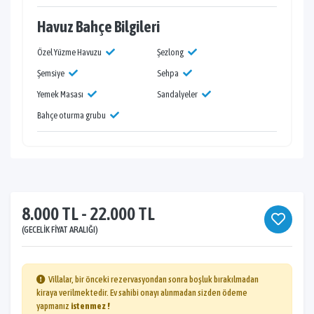
Havuz Bahçe Bilgileri
Özel Yüzme Havuzu
Şezlong
Şemsiye
Sehpa
Yemek Masası
Sandalyeler
Bahçe oturma grubu
8.000 TL - 22.000 TL
(GECELIK FIYAT ARALIĞI)
Villalar, bir önceki rezervasyondan sonra boşluk bırakılmadan
kiraya verilmektedir. Ev sahibi onayı alınmadan sizden ödeme
yapmanız
istenmez !