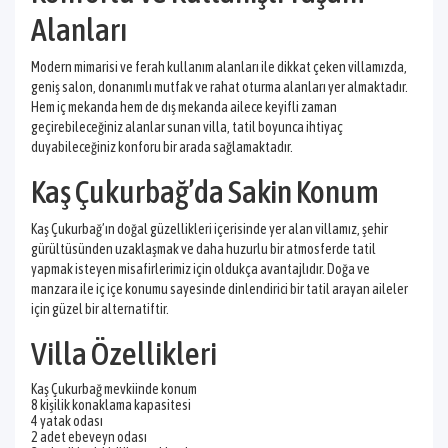
Alanları
Modern mimarisi ve ferah kullanım alanları ile dikkat çeken villamızda,
geniş salon, donanımlı mutfak ve rahat oturma alanları yer almaktadır.
Hem iç mekanda hem de dış mekanda ailece keyifli zaman
geçirebileceğiniz alanlar sunan villa, tatil boyunca ihtiyaç
duyabileceğiniz konforu bir arada sağlamaktadır.
Kaş Çukurbağ’da Sakin Konum
Kaş Çukurbağ’ın doğal güzellikleri içerisinde yer alan villamız, şehir
gürültüsünden uzaklaşmak ve daha huzurlu bir atmosferde tatil
yapmak isteyen misafirlerimiz için oldukça avantajlıdır. Doğa ve
manzara ile iç içe konumu sayesinde dinlendirici bir tatil arayan aileler
için güzel bir alternatiftir.
Villa Özellikleri
Kaş Çukurbağ mevkiinde konum
8 kişilik konaklama kapasitesi
4 yatak odası
2 adet ebeveyn odası