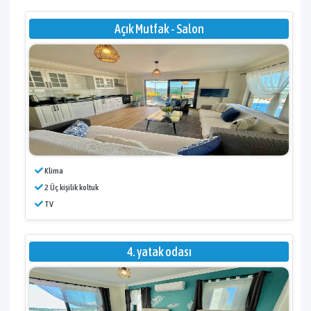
Açık Mutfak - Salon
Klima
2 Üç kişilik koltuk
TV
4. yatak odası