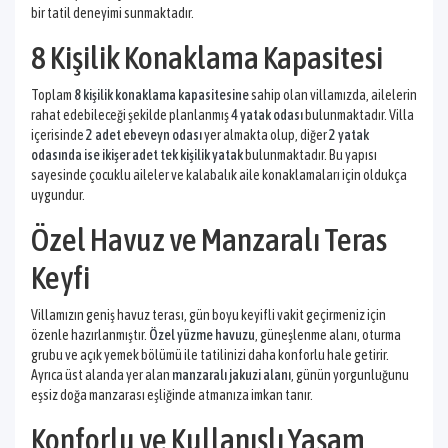
bir tatil deneyimi sunmaktadır.
8 Kişilik Konaklama Kapasitesi
Toplam
8 kişilik konaklama kapasitesine
sahip olan villamızda, ailelerin
rahat edebileceği şekilde planlanmış
4 yatak odası
bulunmaktadır. Villa
içerisinde
2 adet ebeveyn odası
yer almakta olup, diğer
2 yatak
odasında ise ikişer adet tek kişilik yatak
bulunmaktadır. Bu yapısı
sayesinde çocuklu aileler ve kalabalık aile konaklamaları için oldukça
uygundur.
Özel Havuz ve Manzaralı Teras
Keyfi
Villamızın geniş havuz terası, gün boyu keyifli vakit geçirmeniz için
özenle hazırlanmıştır.
Özel yüzme havuzu
, güneşlenme alanı, oturma
grubu ve açık yemek bölümü ile tatilinizi daha konforlu hale getirir.
Ayrıca üst alanda yer alan
manzaralı jakuzi alanı
, günün yorgunluğunu
eşsiz doğa manzarası eşliğinde atmanıza imkan tanır.
Konforlu ve Kullanışlı Yaşam