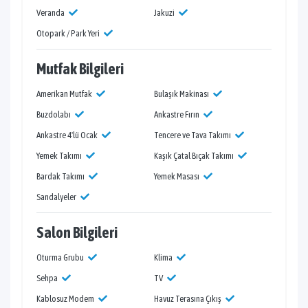
Veranda
Jakuzi
Otopark / Park Yeri
Mutfak Bilgileri
Amerikan Mutfak
Bulaşık Makinası
Buzdolabı
Ankastre Fırın
Ankastre 4'lü Ocak
Tencere ve Tava Takımı
Yemek Takımı
Kaşık Çatal Bıçak Takımı
Bardak Takımı
Yemek Masası
Sandalyeler
Salon Bilgileri
Oturma Grubu
Klima
Sehpa
TV
Kablosuz Modem
Havuz Terasına Çıkış