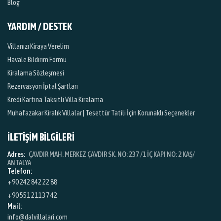
Blog
YARDIM / DESTEK
Villanızı Kiraya Verelim
Havale Bildirim Formu
Kiralama Sözleşmesi
Rezervasyon İptal Şartları
Kredi Kartına Taksitli Villa Kiralama
Muhafazakar Kiralık Villalar | Tesettür Tatili İçin Korunaklı Seçenekler
İLETİŞİM BİLGİLERİ
Adres:
ÇAVDIR MAH. MERKEZ ÇAVDIR SK. NO: 237 /1 İÇ KAPI NO: 2 KAŞ/
ANTALYA
Telefon:
+90 242 842 22 88
+90 551 211 37 42
Mail:
info@dalvillalari.com