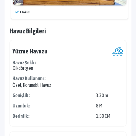
1 Jakuzi
Havuz Bilgileri
Yüzme Havuzu
Havuz Şekli :
Dikdörtgen
Havuz Kullanımı :
Özel, Korunaklı Havuz
Genişlik :
3.30 m
Uzunluk :
8 M
Derinlik :
1.50 CM