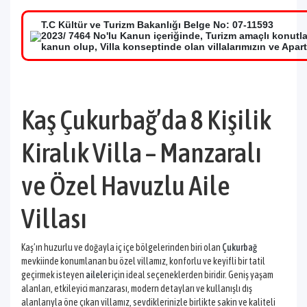
T.C Kültür ve Turizm Bakanlığı Belge No: 07-11593
2023/ 7464 No'lu Kanun içeriğinde, Turizm amaçlı konutl
kanun olup, Villa konseptinde olan villalarımızın ve Apar
Kaş Çukurbağ’da 8 Kişilik
Kiralık Villa – Manzaralı
ve Özel Havuzlu Aile
Villası
Kaş’ın huzurlu ve doğayla iç içe bölgelerinden biri olan
Çukurbağ
mevkiinde konumlanan bu özel villamız, konforlu ve keyifli bir tatil
geçirmek isteyen
aileler
için ideal seçeneklerden biridir. Geniş yaşam
alanları, etkileyici manzarası, modern detayları ve kullanışlı dış
alanlarıyla öne çıkan villamız, sevdiklerinizle birlikte sakin ve kaliteli