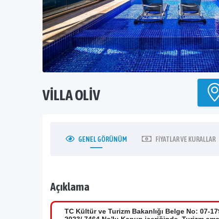
VILLA OLIV
GENEL
GÖRÜNÜM
FIYATLAR
VE KURALLAR
Açıklama
TC Kültür ve Turizm Bakanlığı Belge No: 07-17