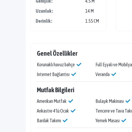
Genişlik :
4.5 M
Uzunluk :
14 M
Derinlik :
1.55 CM
Genel Özellikler
Korunaklı havuz bahçe
Full Eşyalı ve Mobilya
İnternet Bağlantısı
Veranda
Mutfak Bilgileri
Amerikan Mutfak
Bulaşık Makinası
Ankastre 4'lü Ocak
Tencere ve Tava Tak
Bardak Takımı
Yemek Masası