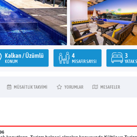
Kalkan / Üzümlü
4
3
KONUM
MISAFIR SAYISI
YATAK S
MÜSAITLIK
TAKVIMI
YORUMLAR
MESAFELER
96