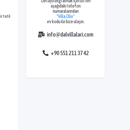
Detaylı bilgi almak için lütfen
aşağıdaki telefon
numaralarından
r tatil
"Villa Oliv"
ev kodu ile bize ulaşın.
info@dalvillalari.com
+90 551 211 37 42