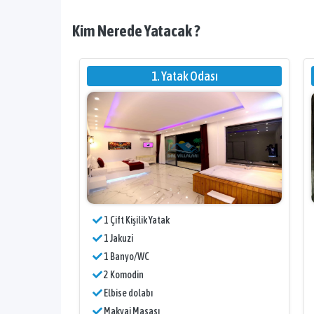
Kim Nerede Yatacak ?
1. Yatak Odası
1 Çift Kişilik Yatak
1 Jakuzi
1 Banyo/WC
2 Komodin
Elbise dolabı
Makyaj Masası