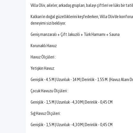
Villa Oliv, aileler, arkadaş grupları, balayı çiftleri ve lüks bir ta
Kalkan'ın doğal güzelliklerini keşfederken, Villa Oliv'de konforu
deneyimi sizi bekliyor.
Geniş manzaralı + Çift Jakuzili + Türk Hamamı + Sauna
Korunaklı Havuz
Havuz Ölçüleri :
Yetişkin Havuz:
Genişlik - 4.5 M | Uzunluk - 14 M | Derinlik - 1.55 M. (Havuz Alanı
Çocuk Havuzu Ölçüleri :
Genişlik - 1,5 M | Uzunluk - 4,30 M | Derinlik - 0,45 CM
Sığ Havuz Ölçüleri:
Genişlik - 1,5 M | Uzunluk - 4,30 M | Derinlik - 0,45 CM