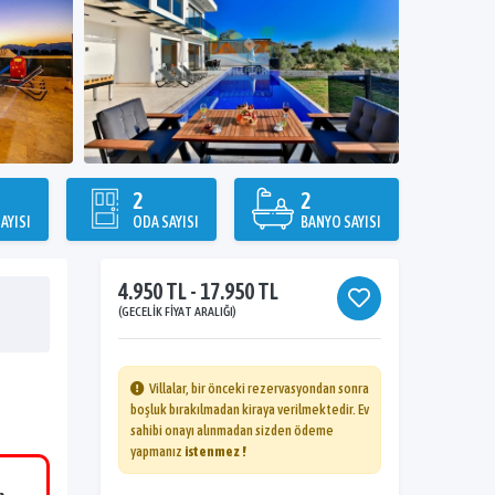
2
2
AYISI
ODA SAYISI
BANYO SAYISI
4.950 TL - 17.950 TL
(GECELIK FIYAT ARALIĞI)
Villalar, bir önceki rezervasyondan sonra
boşluk bırakılmadan kiraya verilmektedir. Ev
sahibi onayı alınmadan sizden ödeme
yapmanız
istenmez !