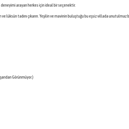
til deneyimi arayan herkes için ideal bir seçenektir.
n ve lüksün tadını çıkarın. Yeşilin ve mavinin buluştuğu bu eşsiz villada unutulmaz bi
 Dışarıdan Görünmüyor.)