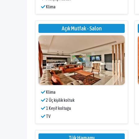
Klima
Açık Mutfak - Salon
Klima
2 Üç kişilik koltuk
1 Keyif koltuğu
TV
Tük Hamamı