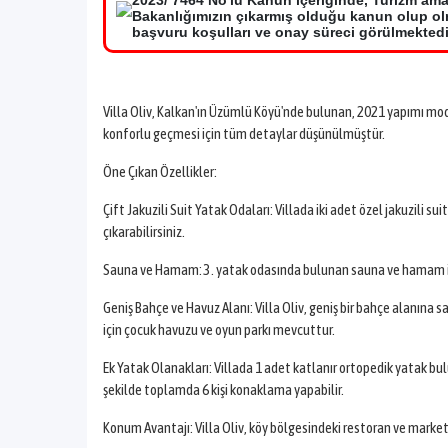
2023/ 7464 No'lu Kanun içeriğinde, Turizm ama
Bakanlığımızın çıkarmış olduğu kanun olup olma
başvuru koşulları ve onay süreci görülmektedir 
Villa Oliv, Kalkan'ın Üzümlü Köyü'nde bulunan, 2021 yapımı modern
konforlu geçmesi için tüm detaylar düşünülmüştür.
Öne Çıkan Özellikler:
Çift Jakuzili Suit Yatak Odaları: Villada iki adet özel jakuzili s
çıkarabilirsiniz.
Sauna ve Hamam: 3. yatak odasında bulunan sauna ve hamam ile ta
Geniş Bahçe ve Havuz Alanı: Villa Oliv, geniş bir bahçe alanına s
için çocuk havuzu ve oyun parkı mevcuttur.
Ek Yatak Olanakları: Villada 1 adet katlanır ortopedik yatak bu
şekilde toplamda 6 kişi konaklama yapabilir.
Konum Avantajı: Villa Oliv, köy bölgesindeki restoran ve marke