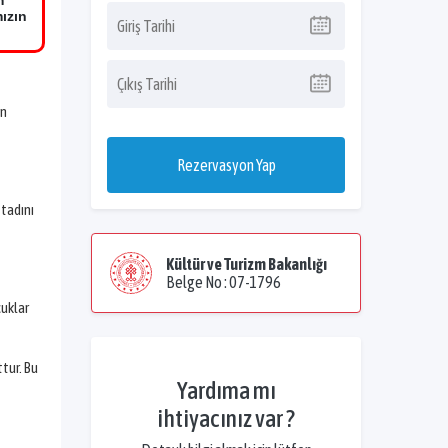
m
ızın
in
Rezervasyon Yap
 tadını
Kültür ve Turizm Bakanlığı
Belge No : 07-1796
cuklar
tur. Bu
Yardıma mı
ihtiyacınız var ?