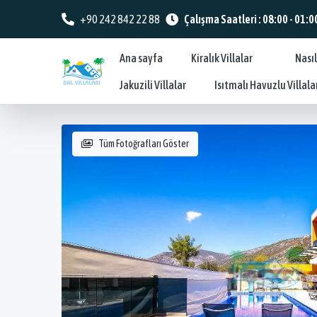
+90 242 842 22 88
Çalışma Saatleri : 08:00 - 01:0
Ana sayfa
Kiralık Villalar
Nasıl
Jakuzili Villalar
Isıtmalı Havuzlu Villala
Tüm Fotoğrafları Göster