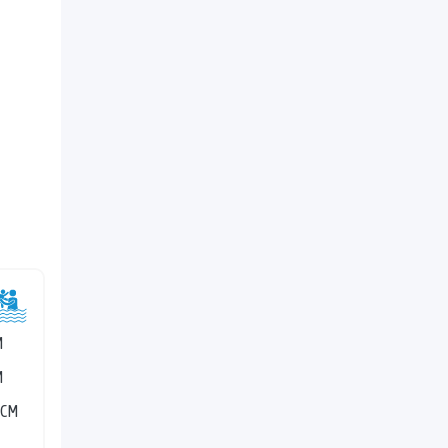
M
M
 CM