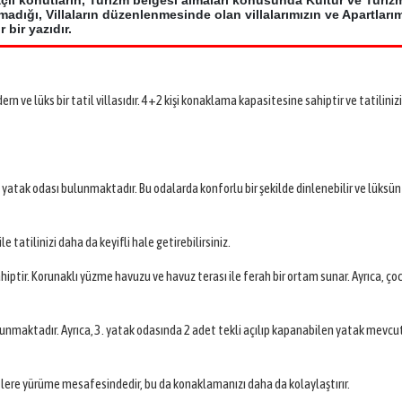
çlı konutların, Turizm belgesi almaları konusunda Kültür ve Turiz
dığı, Villaların düzenlenmesinde olan villalarımızın ve Apartlarım
bir yazıdır.
 ve lüks bir tatil villasıdır. 4+2 kişi konaklama kapasitesine sahiptir ve tatiliniz
uit yatak odası bulunmaktadır. Bu odalarda konforlu bir şekilde dinlenebilir ve lüksün
tilinizi daha da keyifli hale getirebilirsiniz.
ahiptir. Korunaklı yüzme havuzu ve havuz terası ile ferah bir ortam sunar. Ayrıca, ço
lunmaktadır. Ayrıca, 3. yatak odasında 2 adet tekli açılıp kapanabilen yatak mevcut
tlere yürüme mesafesindedir, bu da konaklamanızı daha da kolaylaştırır.