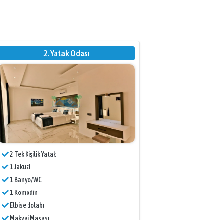
2. Yatak Odası
2 Tek Kişilik Yatak
1 Jakuzi
1 Banyo/WC
1 Komodin
Elbise dolabı
Makyaj Masası