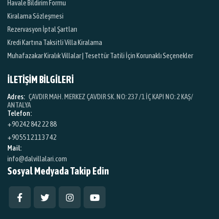
Havale Bildirim Formu
Kiralama Sözleşmesi
Rezervasyon İptal Şartları
Kredi Kartına Taksitli Villa Kiralama
Muhafazakar Kiralık Villalar | Tesettür Tatili İçin Korunaklı Seçenekler
İLETİŞİM BİLGİLERİ
Adres:
ÇAVDIR MAH. MERKEZ ÇAVDIR SK. NO: 237 /1 İÇ KAPI NO: 2 KAŞ/
ANTALYA
Telefon:
+90 242 842 22 88
+90 551 211 37 42
Mail:
info@dalvillalari.com
Sosyal Medyada Takip Edin