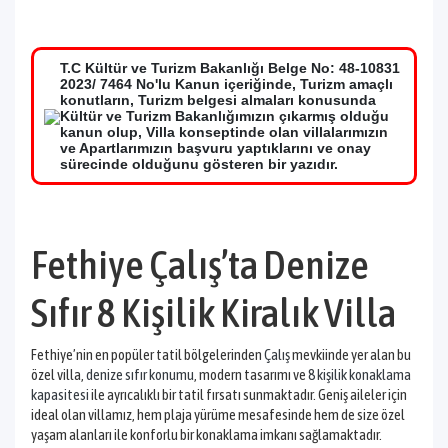
T.C Kültür ve Turizm Bakanlığı Belge No: 48-10831
2023/ 7464 No'lu Kanun içeriğinde, Turizm amaçlı
konutların, Turizm belgesi almaları konusunda
Kültür ve Turizm Bakanlığımızın çıkarmış olduğu
kanun olup, Villa konseptinde olan villalarımızın
ve Apartlarımızın başvuru yaptıklarını ve onay
sürecinde olduğunu gösteren bir yazıdır.
Fethiye Çalış’ta Denize
Sıfır 8 Kişilik Kiralık Villa
Fethiye’nin en popüler tatil bölgelerinden
Çalış
mevkiinde yer alan bu
özel villa,
denize sıfır konumu
, modern tasarımı ve
8 kişilik konaklama
kapasitesi
ile ayrıcalıklı bir tatil fırsatı sunmaktadır. Geniş aileler için
ideal olan villamız, hem plaja yürüme mesafesinde hem de size özel
yaşam alanları ile konforlu bir konaklama imkanı sağlamaktadır.