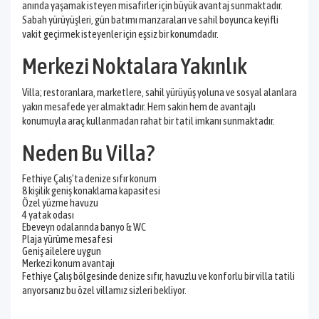
anında yaşamak isteyen misafirler için büyük avantaj sunmaktadır.
Sabah yürüyüşleri, gün batımı manzaraları ve sahil boyunca keyifli
vakit geçirmek isteyenler için eşsiz bir konumdadır.
Merkezi Noktalara Yakınlık
Villa; restoranlara, marketlere, sahil yürüyüş yoluna ve sosyal alanlara
yakın mesafede yer almaktadır. Hem sakin hem de avantajlı
konumuyla araç kullanmadan rahat bir tatil imkanı sunmaktadır.
Neden Bu Villa?
Fethiye Çalış’ta denize sıfır konum
8 kişilik geniş konaklama kapasitesi
Özel yüzme havuzu
4 yatak odası
Ebeveyn odalarında banyo & WC
Plaja yürüme mesafesi
Geniş ailelere uygun
Merkezi konum avantajı
Fethiye Çalış bölgesinde denize sıfır, havuzlu ve konforlu bir villa tatili
arıyorsanız bu özel villamız sizleri bekliyor.