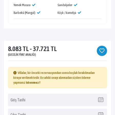
Yemek Masası
Sandalyeler
Barbekü (Mangal)
Köşk / kamelya
8.083 TL - 37.721 TL
(GECELIK FIYAT ARALIĞI)
Villalar, bir önceki rezervasyondan sonra boşluk bırakılmadan
kiraya verilmektedir. Ev sahibi onayı alınmadan sizden ödeme
yapmanız
istenmez !