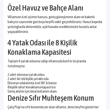
Özel Havuz ve Bahçe Alanı
Villamızın özel yüzme havuzu, geniş güneşlenme alanı ve bakımlı
bahçesi sayesinde gün boyu keyifli vakit geçirebilirsiniz. Havuz başında
şezlonglarda dinlenebilir, açık havada sevdiklerinizle huzurlu anlar
yaşayabilirsiniz.
4 Yatak Odası ile 8 Kişilik
Konaklama Kapasitesi
Toplam 4 yatak odasına sahip villamızda konfor ön planda
tutulmuştur.
2 adet ebeveyn yatak odası
2 adet iki tek kişilik yataklı oda
Ebeveyn odalarında özel WC & banyo
8 kişilik rahat konaklama kapasitesi
Geniş aileler için ideal kullanım alanı
Denize Sıfır Muhteşem Konum
Çalış Plajı’na sıfır konumda yer alan villamız, deniz keyfini günün her