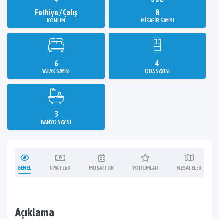
Fethiye / Çalış
8
KONUM
MISAFIR SAYISI
6
4
YATAK SAYISI
ODA SAYISI
3
BANYO SAYISI
GENEL
FIYATLAR
MÜSAITLIK
YORUMLAR
MESAFELER
Açıklama