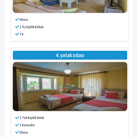
Klima
2 Üç kişilik koltuk
TV
4. yatak odası
2 Tek Kişilik Yatak
1 Komodin
Klima