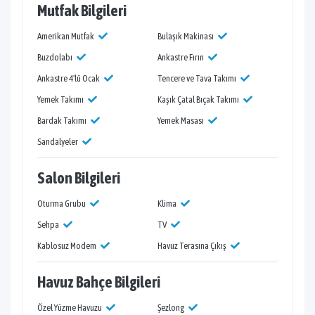
Mutfak Bilgileri
Amerikan Mutfak
Bulaşık Makinası
Buzdolabı
Ankastre Fırın
Ankastre 4'lü Ocak
Tencere ve Tava Takımı
Yemek Takımı
Kaşık Çatal Bıçak Takımı
Bardak Takımı
Yemek Masası
Sandalyeler
Salon Bilgileri
Oturma Grubu
Klima
Sehpa
TV
Kablosuz Modem
Havuz Terasına Çıkış
Havuz Bahçe Bilgileri
Özel Yüzme Havuzu
Şezlong