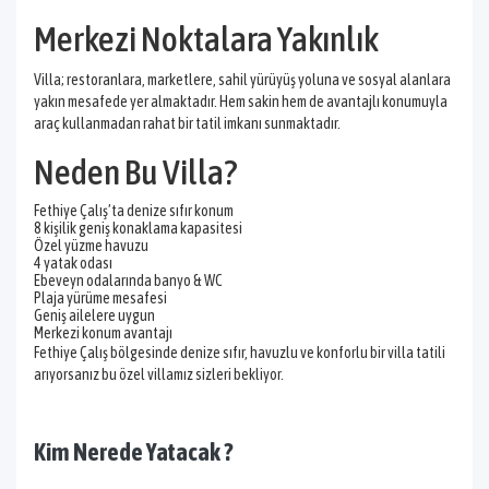
Merkezi Noktalara Yakınlık
Villa; restoranlara, marketlere, sahil yürüyüş yoluna ve sosyal alanlara
yakın mesafede yer almaktadır. Hem sakin hem de avantajlı konumuyla
araç kullanmadan rahat bir tatil imkanı sunmaktadır.
Neden Bu Villa?
Fethiye Çalış’ta denize sıfır konum
8 kişilik geniş konaklama kapasitesi
Özel yüzme havuzu
4 yatak odası
Ebeveyn odalarında banyo & WC
Plaja yürüme mesafesi
Geniş ailelere uygun
Merkezi konum avantajı
Fethiye Çalış bölgesinde denize sıfır, havuzlu ve konforlu bir villa tatili
arıyorsanız bu özel villamız sizleri bekliyor.
Kim Nerede Yatacak ?