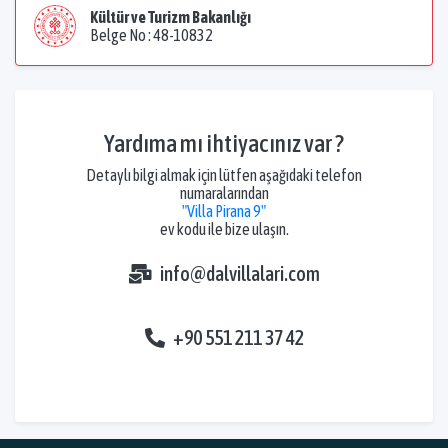
Kültür ve Turizm Bakanlığı
Belge No : 48-10832
Yardıma mı ihtiyacınız var ?
Detaylı bilgi almak için lütfen aşağıdaki telefon
numaralarından
"Villa Pirana 9"
ev kodu ile bize ulaşın.
info@dalvillalari.com
+90 551 211 37 42