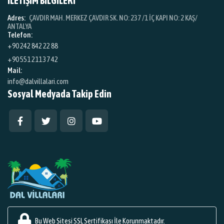
İLETİŞİM BİLGİLERİ
Adres:
ÇAVDIR MAH. MERKEZ ÇAVDIR SK. NO: 237 /1 İÇ KAPI NO: 2 KAŞ/
ANTALYA
Telefon:
+90 242 842 22 88
+90 551 211 37 42
Mail:
info@dalvillalari.com
Sosyal Medyada Takip Edin
Bu Web Sitesi SSL Sertifikası İle Korunmaktadır.