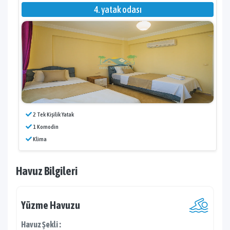
4. yatak odası
2 Tek Kişilik Yatak
1 Komodin
Klima
Havuz Bilgileri
Yüzme Havuzu
Havuz Şekli :