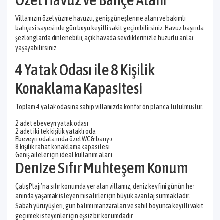
Villamızın özel yüzme havuzu, geniş güneşlenme alanı ve bakımlı
bahçesi sayesinde gün boyu keyifli vakit geçirebilirsiniz. Havuz başında
şezlonglarda dinlenebilir, açık havada sevdiklerinizle huzurlu anlar
yaşayabilirsiniz.
4 Yatak Odası ile 8 Kişilik
Konaklama Kapasitesi
Toplam 4 yatak odasına sahip villamızda konfor ön planda tutulmuştur.
2 adet ebeveyn yatak odası
2 adet iki tek kişilik yataklı oda
Ebeveyn odalarında özel WC & banyo
8 kişilik rahat konaklama kapasitesi
Geniş aileler için ideal kullanım alanı
Denize Sıfır Muhteşem Konum
Çalış Plajı’na sıfır konumda yer alan villamız, deniz keyfini günün her
anında yaşamak isteyen misafirler için büyük avantaj sunmaktadır.
Sabah yürüyüşleri, gün batımı manzaraları ve sahil boyunca keyifli vakit
geçirmek isteyenler için eşsiz bir konumdadır.