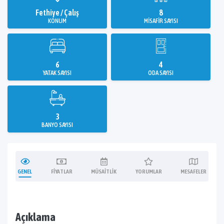
Fethiye / Çalış
8
KONUM
MISAFIR SAYISI
6
4
YATAK SAYISI
ODA SAYISI
3
BANYO SAYISI
GENEL
FIYATLAR
MÜSAITLIK
YORUMLAR
MESAFELER
Açıklama