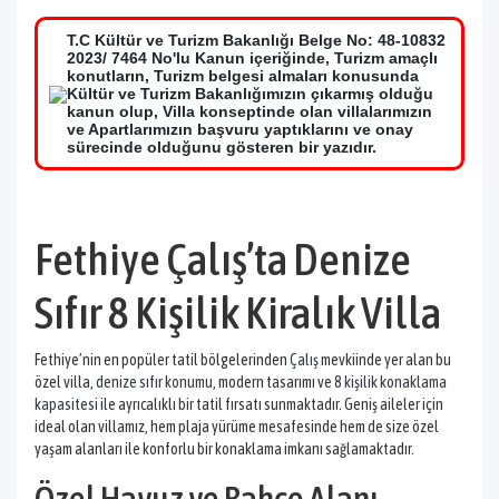
T.C Kültür ve Turizm Bakanlığı Belge No: 48-10832
2023/ 7464 No'lu Kanun içeriğinde, Turizm amaçlı
konutların, Turizm belgesi almaları konusunda
Kültür ve Turizm Bakanlığımızın çıkarmış olduğu
kanun olup, Villa konseptinde olan villalarımızın
ve Apartlarımızın başvuru yaptıklarını ve onay
sürecinde olduğunu gösteren bir yazıdır.
Fethiye Çalış’ta Denize
Sıfır 8 Kişilik Kiralık Villa
Fethiye’nin en popüler tatil bölgelerinden
Çalış
mevkiinde yer alan bu
özel villa,
denize sıfır konumu
, modern tasarımı ve
8 kişilik konaklama
kapasitesi
ile ayrıcalıklı bir tatil fırsatı sunmaktadır. Geniş aileler için
ideal olan villamız, hem plaja yürüme mesafesinde hem de size özel
yaşam alanları ile konforlu bir konaklama imkanı sağlamaktadır.
Özel Havuz ve Bahçe Alanı