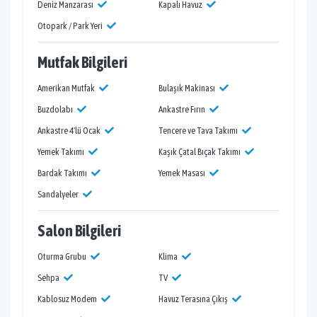
Deniz Manzarası
Kapalı Havuz
Otopark / Park Yeri
Mutfak Bilgileri
Amerikan Mutfak
Bulaşık Makinası
Buzdolabı
Ankastre Fırın
Ankastre 4'lü Ocak
Tencere ve Tava Takımı
Yemek Takımı
Kaşık Çatal Bıçak Takımı
Bardak Takımı
Yemek Masası
Sandalyeler
Salon Bilgileri
Oturma Grubu
Klima
Sehpa
TV
Kablosuz Modem
Havuz Terasına Çıkış