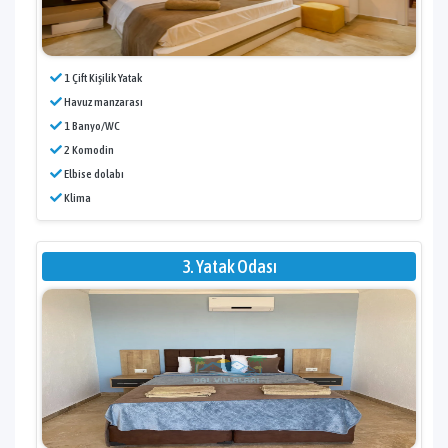
1 Çift Kişilik Yatak
Havuz manzarası
1 Banyo/WC
2 Komodin
Elbise dolabı
Klima
3. Yatak Odası