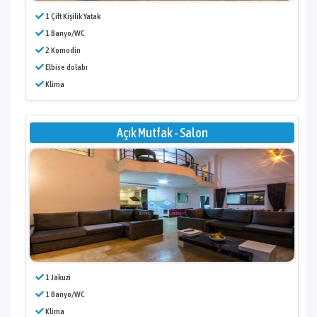
1 Çift Kişilik Yatak
1 Banyo/WC
2 Komodin
Elbise dolabı
Klima
Açık Mutfak - Salon
1 Jakuzi
1 Banyo/WC
Klima