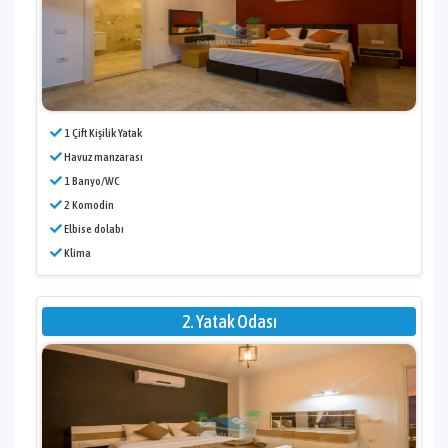
1 Çift Kişilik Yatak
Havuz manzarası
1 Banyo/WC
2 Komodin
Elbise dolabı
Klima
2. Yatak Odası