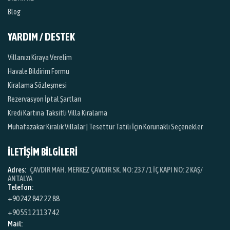
Blog
YARDIM / DESTEK
Villanızı Kiraya Verelim
Havale Bildirim Formu
Kiralama Sözleşmesi
Rezervasyon İptal Şartları
Kredi Kartına Taksitli Villa Kiralama
Muhafazakar Kiralık Villalar | Tesettür Tatili İçin Korunaklı Seçenekler
İLETİŞİM BİLGİLERİ
Adres:
ÇAVDIR MAH. MERKEZ ÇAVDIR SK. NO: 237 /1 İÇ KAPI NO: 2 KAŞ/
ANTALYA
Telefon:
+90 242 842 22 88
+90 551 211 37 42
Mail: