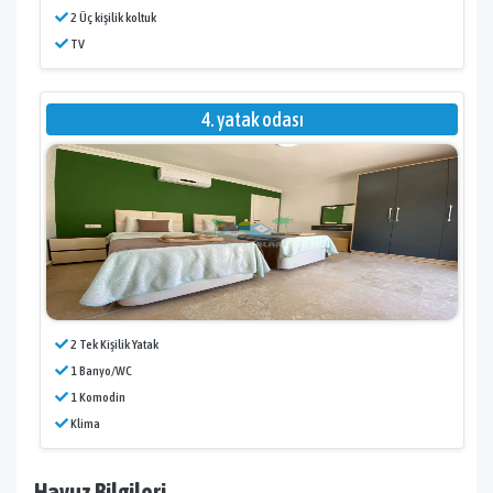
2 Üç kişilik koltuk
TV
4. yatak odası
2 Tek Kişilik Yatak
1 Banyo/WC
1 Komodin
Klima
Havuz Bilgileri