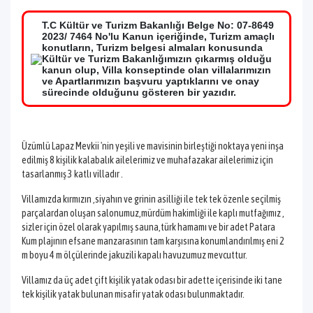
T.C Kültür ve Turizm Bakanlığı Belge No: 07-8649
2023/ 7464 No'lu Kanun içeriğinde, Turizm amaçlı
konutların, Turizm belgesi almaları konusunda
Kültür ve Turizm Bakanlığımızın çıkarmış olduğu
kanun olup, Villa konseptinde olan villalarımızın
ve Apartlarımızın başvuru yaptıklarını ve onay
sürecinde olduğunu gösteren bir yazıdır.
Üzümlü Lapaz Mevkii 'nin yeşili ve mavisinin birleştiği noktaya yeni inşa
edilmiş 8 kişilik kalabalık ailelerimiz ve muhafazakar ailelerimiz için
tasarlanmış 3 katlı villadır .
Villamızda kırmızın ,siyahın ve grinin asilliği ile tek tek özenle seçilmiş
parçalardan oluşan salonumuz,mürdüm hakimliği ile kaplı mutfağımız ,
sizler için özel olarak yapılmış sauna,türk hamamı ve bir adet Patara
Kum plajının efsane manzarasının tam karşısına konumlandırılmış eni 2
m boyu 4 m ölçülerinde jakuzili kapalı havuzumuz mevcuttur.
Villamız da üç adet çift kişilik yatak odası bir adette içerisinde iki tane
tek kişilik yatak bulunan misafir yatak odası bulunmaktadır.