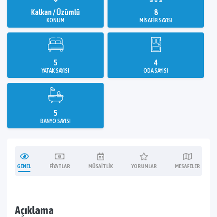
Kalkan / Üzümlü
8
KONUM
MISAFIR SAYISI
5
4
YATAK SAYISI
ODA SAYISI
5
BANYO SAYISI
GENEL
FIYATLAR
MÜSAITLIK
YORUMLAR
MESAFELER
Açıklama