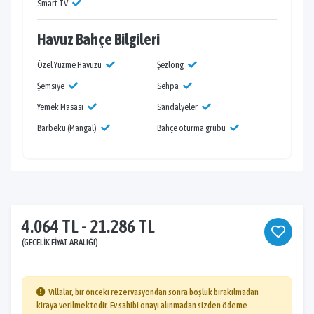
Smart TV
Havuz Bahçe Bilgileri
Özel Yüzme Havuzu
Şezlong
Şemsiye
Sehpa
Yemek Masası
Sandalyeler
Barbekü (Mangal)
Bahçe oturma grubu
4.064 TL - 21.286 TL
(GECELIK FIYAT ARALIĞI)
Villalar, bir önceki rezervasyondan sonra boşluk bırakılmadan
kiraya verilmektedir. Ev sahibi onayı alınmadan sizden ödeme