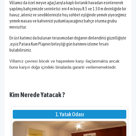
Villamız da özel meyve ağaçlarıyla kaplı botanik havadan esinlenerek
yapılmış bahçemizde serinletici eni 4 m boyu 8.5 ve 1.50 m derinliğide bir
havuz ,aileniz ve sevdiklerinizle hoş sohbet eşliğinde yemek yiyeceğimiz
yemek masası ve kahvenizi yudumlayacağınız bahçe oturma grubu
mevcuttur.
En üst katımız da bulunan terasımızdan doğanın dinlendirici güzelliğiyle
,eşsiz Patara Kum Plajının birleştiği gün batımını izleme fırsatı
bulabilirsiniz.
Villamız çevresi böcek ve haşerelere karşı ilaçlanmakta ancak
buna karşın doğa içindeki binalarda garanti verilememektedir.
Kim Nerede Yatacak ?
1. Yatak Odası