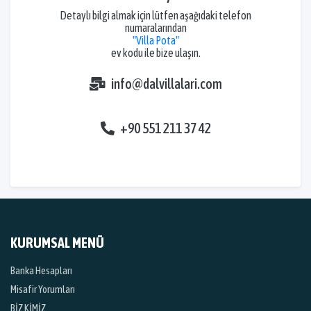
Detaylı bilgi almak için lütfen aşağıdaki telefon
numaralarından
"Villa Pota"
ev kodu ile bize ulaşın.
info@dalvillalari.com
+90 551 211 37 42
KURUMSAL MENÜ
Banka Hesapları
Misafir Yorumları
BİZ KİMİZ