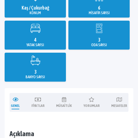
Kaş / Çukurbağ
6
KONUM
MISAFIR SAYISI
4
3
YATAK SAYISI
ODA SAYISI
3
BANYO SAYISI
GENEL
FIYATLAR
MÜSAITLIK
YORUMLAR
MESAFELER
Açıklama