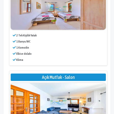
2 Tek Kişilik Yatak
1 Banyo/WC
1 Komodin
Elbise dolabı
Klima
Açık Mutfak - Salon