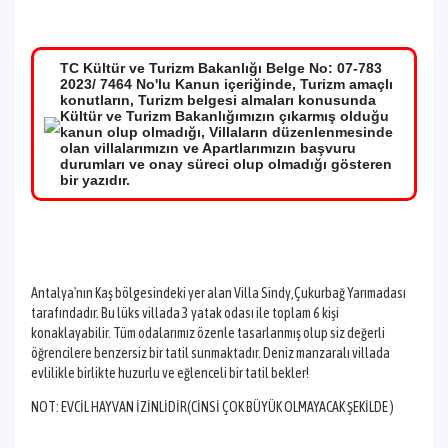
TC Kültür ve Turizm Bakanlığı Belge No: 07-783
2023/ 7464 No'lu Kanun içeriğinde, Turizm amaçlı
konutların, Turizm belgesi almaları konusunda
Kültür ve Turizm Bakanlığımızın çıkarmış olduğu
kanun olup olmadığı, Villaların düzenlenmesinde
olan villalarımızın ve Apartlarımızın başvuru
durumları ve onay süreci olup olmadığı gösteren
bir yazıdır.
Antalya'nın Kaş bölgesindeki yer alan Villa Sindy,Çukurbağ Yarımadası
tarafındadır. Bu lüks villada 3 yatak odası ile toplam 6 kişi
konaklayabilir. Tüm odalarımız özenle tasarlanmış olup siz değerli
öğrencilere benzersiz bir tatil sunmaktadır. Deniz manzaralı villada
evlilikle birlikte huzurlu ve eğlenceli bir tatil bekler!
NOT: EVCİL HAYVAN İZİNLİDİR(CİNSİ ÇOK BÜYÜK OLMAYACAK ŞEKİLDE )