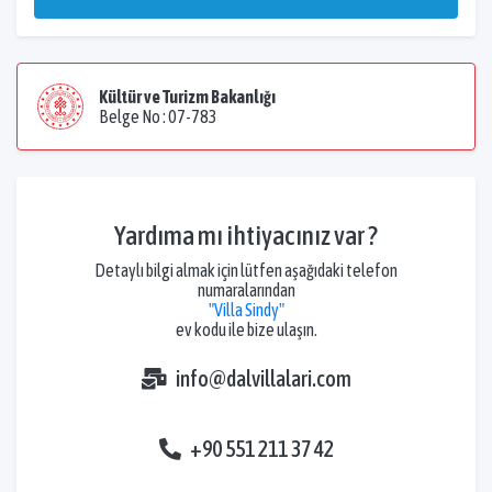
Kültür ve Turizm Bakanlığı
Belge No : 07-783
Yardıma mı ihtiyacınız var ?
Detaylı bilgi almak için lütfen aşağıdaki telefon
numaralarından
"Villa Sindy"
ev kodu ile bize ulaşın.
info@dalvillalari.com
+90 551 211 37 42