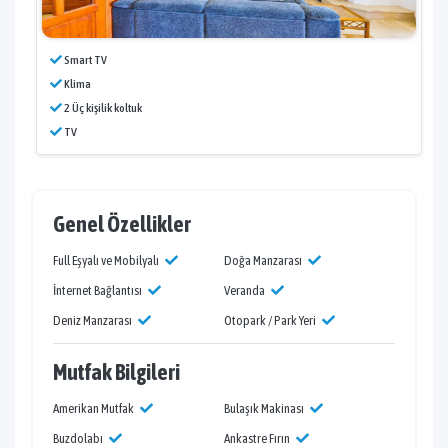
Smart TV
Klima
2 Üç kişilik koltuk
TV
Genel Özellikler
Full Eşyalı ve Mobilyalı
Doğa Manzarası
İnternet Bağlantısı
Veranda
Deniz Manzarası
Otopark / Park Yeri
Mutfak Bilgileri
Amerikan Mutfak
Bulaşık Makinası
Buzdolabı
Ankastre Fırın