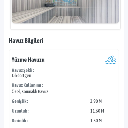
Havuz Bilgileri
Yüzme Havuzu
Havuz Şekli :
Dikdörtgen
Havuz Kullanımı :
Özel, Korunaklı Havuz
Genişlik :
3.90 M
Uzunluk :
11.60 M
Derinlik :
1.50 M