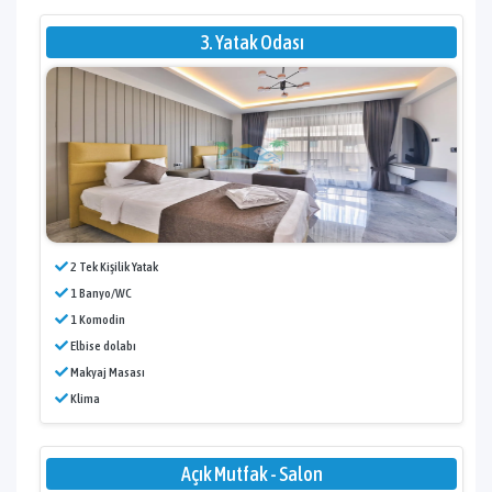
3. Yatak Odası
2 Tek Kişilik Yatak
1 Banyo/WC
1 Komodin
Elbise dolabı
Makyaj Masası
Klima
Açık Mutfak - Salon