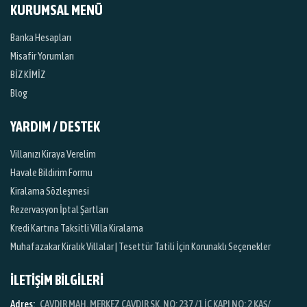
KURUMSAL MENÜ
Banka Hesapları
Misafir Yorumları
BİZ KİMİZ
Blog
YARDIM / DESTEK
Villanızı Kiraya Verelim
Havale Bildirim Formu
Kiralama Sözleşmesi
Rezervasyon İptal Şartları
Kredi Kartına Taksitli Villa Kiralama
Muhafazakar Kiralık Villalar | Tesettür Tatili İçin Korunaklı Seçenekler
İLETİŞİM BİLGİLERİ
Adres:
ÇAVDIR MAH. MERKEZ ÇAVDIR SK. NO: 237 /1 İÇ KAPI NO: 2 KAŞ/