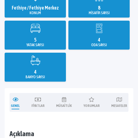
Fethiye / Fethiye Merkez
8
KONUM
MISAFIR SAYISI
5
4
YATAK SAYISI
ODA SAYISI
4
BANYO SAYISI
GENEL
FIYATLAR
MÜSAITLIK
YORUMLAR
MESAFELER
Açıklama