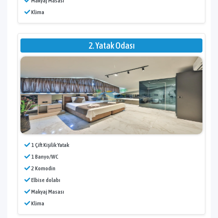
Makyaj Masası
Klima
2. Yatak Odası
1 Çift Kişilik Yatak
1 Banyo/WC
2 Komodin
Elbise dolabı
Makyaj Masası
Klima