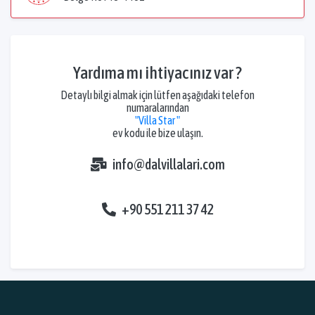
Yardıma mı ihtiyacınız var ?
Detaylı bilgi almak için lütfen aşağıdaki telefon
numaralarından
"Villa Star "
ev kodu ile bize ulaşın.
info@dalvillalari.com
+90 551 211 37 42