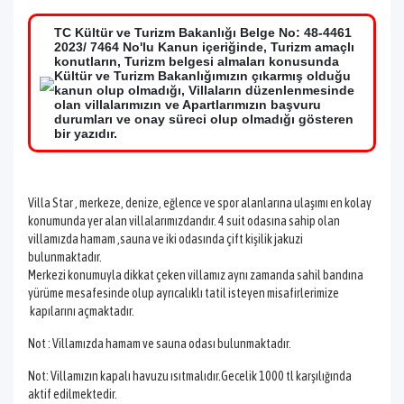
TC Kültür ve Turizm Bakanlığı Belge No: 48-4461
2023/ 7464 No'lu Kanun içeriğinde, Turizm amaçlı
konutların, Turizm belgesi almaları konusunda
Kültür ve Turizm Bakanlığımızın çıkarmış olduğu
kanun olup olmadığı, Villaların düzenlenmesinde
olan villalarımızın ve Apartlarımızın başvuru
durumları ve onay süreci olup olmadığı gösteren
bir yazıdır.
Villa Star , merkeze, denize, eğlence ve spor alanlarına ulaşımı en kolay
konumunda yer alan villalarımızdandır. 4 suit odasına sahip olan
villamızda hamam ,sauna ve iki odasında çift kişilik jakuzi
bulunmaktadır.
Merkezi konumuyla dikkat çeken villamız aynı zamanda sahil bandına
yürüme mesafesinde olup ayrıcalıklı tatil isteyen misafirlerimize
kapılarını açmaktadır.
Not : Villamızda hamam ve sauna odası bulunmaktadır.
Not: Villamızın kapalı havuzu ısıtmalıdır.Gecelik 1000 tl karşılığında
aktif edilmektedir.