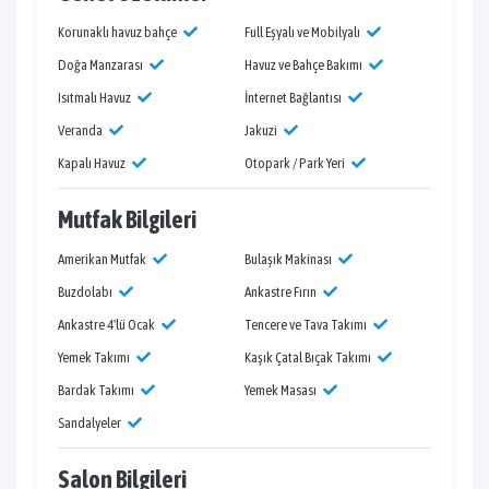
Korunaklı havuz bahçe
Full Eşyalı ve Mobilyalı
Doğa Manzarası
Havuz ve Bahçe Bakımı
Isıtmalı Havuz
İnternet Bağlantısı
Veranda
Jakuzi
Kapalı Havuz
Otopark / Park Yeri
Mutfak Bilgileri
Amerikan Mutfak
Bulaşık Makinası
Buzdolabı
Ankastre Fırın
Ankastre 4'lü Ocak
Tencere ve Tava Takımı
Yemek Takımı
Kaşık Çatal Bıçak Takımı
Bardak Takımı
Yemek Masası
Sandalyeler
Salon Bilgileri