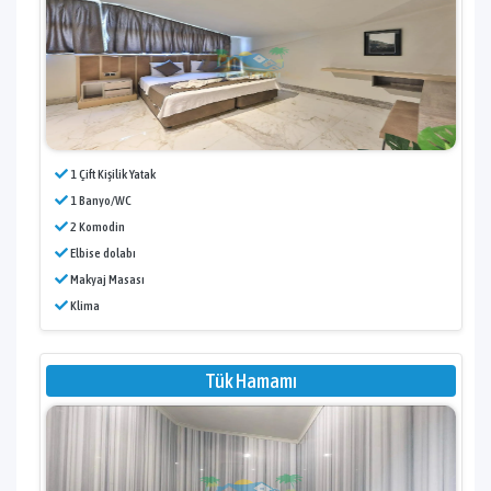
1 Çift Kişilik Yatak
1 Banyo/WC
2 Komodin
Elbise dolabı
Makyaj Masası
Klima
Tük Hamamı