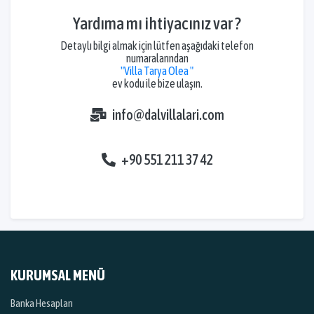
Yardıma mı ihtiyacınız var ?
Detaylı bilgi almak için lütfen aşağıdaki telefon
numaralarından
"Villa Tarya Olea "
ev kodu ile bize ulaşın.
info@dalvillalari.com
+90 551 211 37 42
KURUMSAL MENÜ
Banka Hesapları