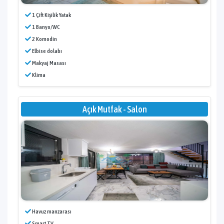
1 Çift Kişilik Yatak
1 Banyo/WC
2 Komodin
Elbise dolabı
Makyaj Masası
Klima
Açık Mutfak - Salon
Havuz manzarası
Smart TV