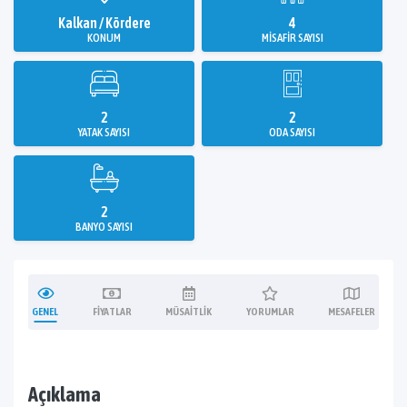
Kalkan / Kördere
4
KONUM
MISAFIR SAYISI
2
2
YATAK SAYISI
ODA SAYISI
2
BANYO SAYISI
GENEL
FIYATLAR
MÜSAITLIK
YORUMLAR
MESAFELER
Açıklama