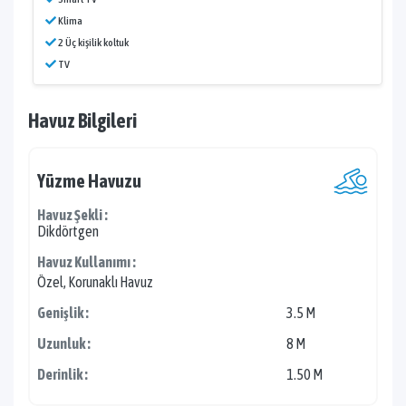
Klima
2 Üç kişilik koltuk
TV
Havuz Bilgileri
Yüzme Havuzu
Havuz Şekli :
Dikdörtgen
Havuz Kullanımı :
Özel, Korunaklı Havuz
Genişlik :
3.5 M
Uzunluk :
8 M
Derinlik :
1.50 M