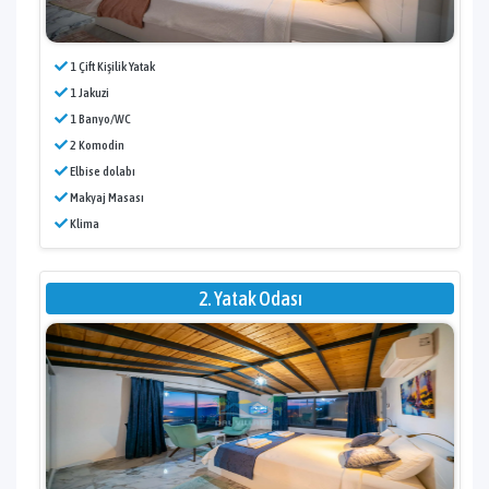
1 Çift Kişilik Yatak
1 Jakuzi
1 Banyo/WC
2 Komodin
Elbise dolabı
Makyaj Masası
Klima
2. Yatak Odası