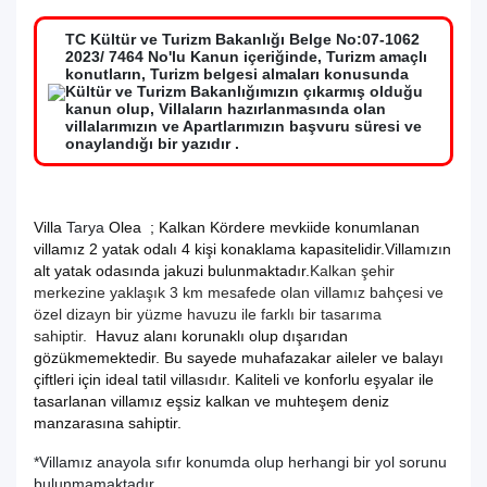
TC Kültür ve Turizm Bakanlığı Belge No:07-1062
2023/ 7464 No'lu Kanun içeriğinde, Turizm amaçlı
konutların, Turizm belgesi almaları konusunda
Kültür ve Turizm Bakanlığımızın çıkarmış olduğu
kanun olup, Villaların hazırlanmasında olan
villalarımızın ve Apartlarımızın başvuru süresi ve
onaylandığı bir yazıdır .
Villa
Tarya
Olea ; Kalkan Kördere mevkiide konumlanan
villamız 2 yatak odalı 4 kişi konaklama kapasitelidir.Villamızın
alt yatak odasında jakuzi bulunmaktadır.
Kalkan şehir
merkezine yaklaşık 3 km mesafede olan villamız bahçesi ve
özel dizayn bir yüzme havuzu ile farklı bir tasarıma
sahiptir.
Havuz alanı korunaklı olup dışarıdan
gözükmemektedir. Bu sayede muhafazakar aileler ve balayı
çiftleri için ideal tatil villasıdır. Kaliteli ve konforlu eşyalar ile
tasarlanan villamız eşsiz kalkan ve muhteşem deniz
manzarasına sahiptir.
*Villamız anayola sıfır konumda olup herhangi bir yol sorunu
bulunmamaktadır.