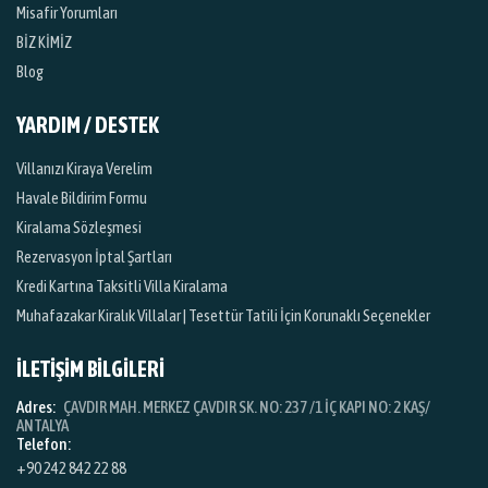
Misafir Yorumları
BİZ KİMİZ
Blog
YARDIM / DESTEK
Villanızı Kiraya Verelim
Havale Bildirim Formu
Kiralama Sözleşmesi
Rezervasyon İptal Şartları
Kredi Kartına Taksitli Villa Kiralama
Muhafazakar Kiralık Villalar | Tesettür Tatili İçin Korunaklı Seçenekler
İLETİŞİM BİLGİLERİ
Adres:
ÇAVDIR MAH. MERKEZ ÇAVDIR SK. NO: 237 /1 İÇ KAPI NO: 2 KAŞ/
ANTALYA
Telefon:
+90 242 842 22 88