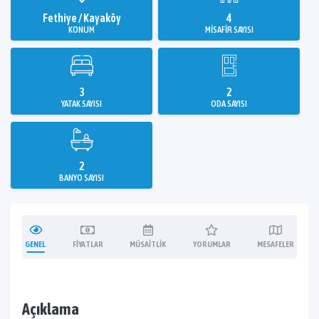
Fethiye / Kayaköy
4
KONUM
MISAFIR SAYISI
3
2
YATAK SAYISI
ODA SAYISI
2
BANYO SAYISI
GENEL
FIYATLAR
MÜSAITLIK
YORUMLAR
MESAFELER
Açıklama