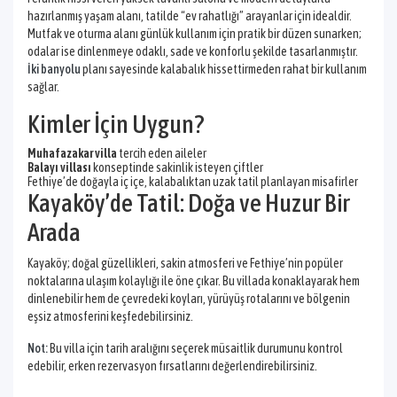
hazırlanmış yaşam alanı, tatilde “ev rahatlığı” arayanlar için idealdir.
Mutfak ve oturma alanı günlük kullanım için pratik bir düzen sunarken;
odalar ise dinlenmeye odaklı, sade ve konforlu şekilde tasarlanmıştır.
İki banyolu
planı sayesinde kalabalık hissettirmeden rahat bir kullanım
sağlar.
Kimler İçin Uygun?
Muhafazakar villa
tercih eden aileler
Balayı villası
konseptinde sakinlik isteyen çiftler
Fethiye’de doğayla iç içe, kalabalıktan uzak tatil planlayan misafirler
Kayaköy’de Tatil: Doğa ve Huzur Bir
Arada
Kayaköy; doğal güzellikleri, sakin atmosferi ve Fethiye’nin popüler
noktalarına ulaşım kolaylığı ile öne çıkar. Bu villada konaklayarak hem
dinlenebilir hem de çevredeki koyları, yürüyüş rotalarını ve bölgenin
eşsiz atmosferini keşfedebilirsiniz.
Not:
Bu villa için tarih aralığını seçerek müsaitlik durumunu kontrol
edebilir, erken rezervasyon fırsatlarını değerlendirebilirsiniz.