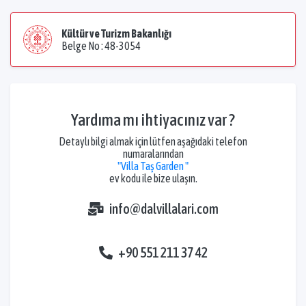
Kültür ve Turizm Bakanlığı
Belge No : 48-3054
Yardıma mı ihtiyacınız var ?
Detaylı bilgi almak için lütfen aşağıdaki telefon
numaralarından
"Villa Taş Garden "
ev kodu ile bize ulaşın.
info@dalvillalari.com
+90 551 211 37 42