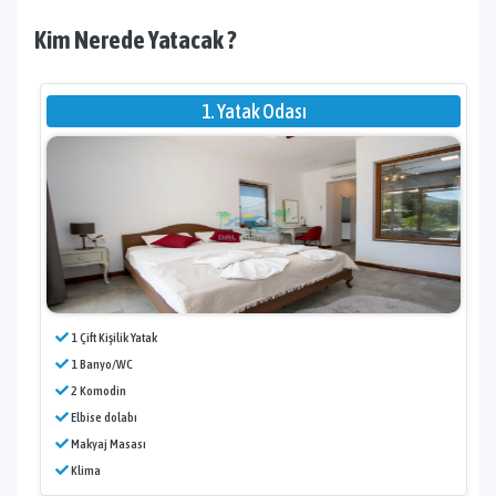
Kim Nerede Yatacak ?
1. Yatak Odası
1 Çift Kişilik Yatak
1 Banyo/WC
2 Komodin
Elbise dolabı
Makyaj Masası
Klima