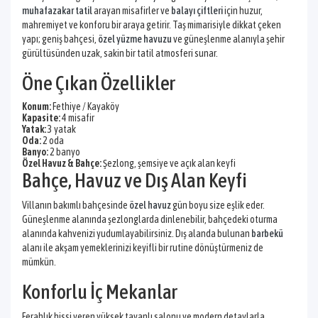
muhafazakar tatil
arayan misafirler ve
balayı çiftleri
için huzur,
mahremiyet ve konforu bir araya getirir. Taş mimarisiyle dikkat çeken
yapı; geniş bahçesi,
özel yüzme havuzu
ve güneşlenme alanıyla şehir
gürültüsünden uzak, sakin bir tatil atmosferi sunar.
Öne Çıkan Özellikler
Konum:
Fethiye / Kayaköy
Kapasite:
4 misafir
Yatak:
3 yatak
Oda:
2 oda
Banyo:
2 banyo
Özel Havuz & Bahçe:
Şezlong, şemsiye ve açık alan keyfi
Bahçe, Havuz ve Dış Alan Keyfi
Villanın bakımlı bahçesinde
özel havuz
gün boyu size eşlik eder.
Güneşlenme alanında şezlonglarda dinlenebilir, bahçedeki oturma
alanında kahvenizi yudumlayabilirsiniz. Dış alanda bulunan
barbekü
alanı ile akşam yemeklerinizi keyifli bir rutine dönüştürmeniz de
mümkün.
Konforlu İç Mekanlar
Ferahlık hissi veren yüksek tavanlı salonu ve modern detaylarla