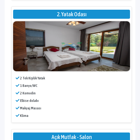
2. Yatak Odası
2 Tek Kişilik Yatak
1 Banyo/WC
2 Komodin
Elbise dolabı
Makyaj Masası
Klima
Açık Mutfak - Salon