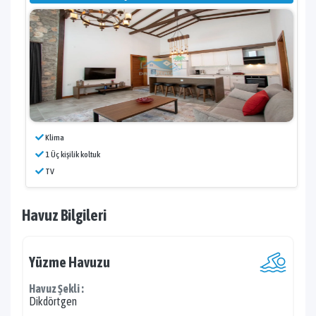
Klima
1 Üç kişilik koltuk
TV
Havuz Bilgileri
Yüzme Havuzu
Havuz Şekli :
Dikdörtgen