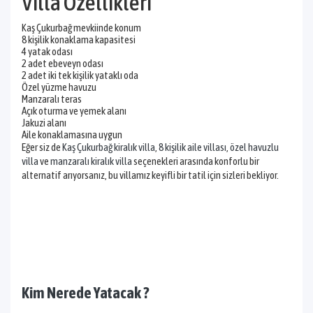
Villa Özellikleri
Kaş Çukurbağ mevkiinde konum
8 kişilik konaklama kapasitesi
4 yatak odası
2 adet ebeveyn odası
2 adet iki tek kişilik yataklı oda
Özel yüzme havuzu
Manzaralı teras
Açık oturma ve yemek alanı
Jakuzi alanı
Aile konaklamasına uygun
Eğer siz de
Kaş Çukurbağ kiralık villa
,
8 kişilik aile villası
,
özel havuzlu
villa
ve
manzaralı kiralık villa
seçenekleri arasında konforlu bir
alternatif arıyorsanız, bu villamız keyifli bir tatil için sizleri bekliyor.
Kim Nerede Yatacak ?