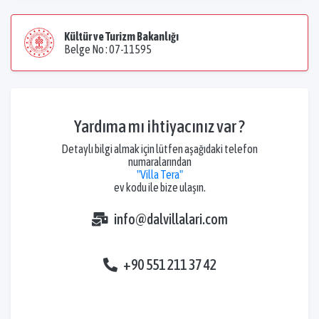
Kültür ve Turizm Bakanlığı
Belge No : 07-11595
Yardıma mı ihtiyacınız var ?
Detaylı bilgi almak için lütfen aşağıdaki telefon
numaralarından
"Villa Tera"
ev kodu ile bize ulaşın.
info@dalvillalari.com
+90 551 211 37 42