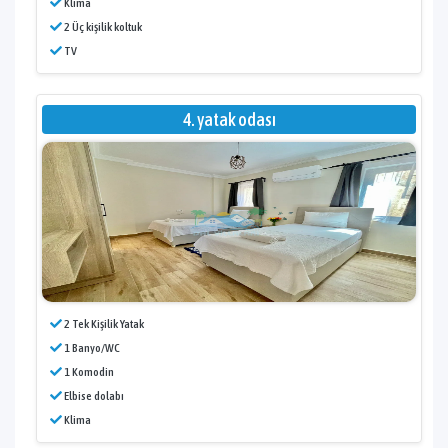
Klima
2 Üç kişilik koltuk
TV
4. yatak odası
2 Tek Kişilik Yatak
1 Banyo/WC
1 Komodin
Elbise dolabı
Klima