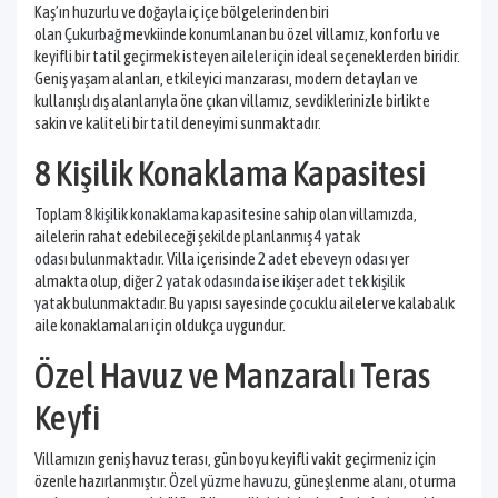
Kaş’ın huzurlu ve doğayla iç içe bölgelerinden biri
olan
Çukurbağ
mevkiinde konumlanan bu özel villamız, konforlu ve
keyifli bir tatil geçirmek isteyen
aileler
için ideal seçeneklerden biridir.
Geniş yaşam alanları, etkileyici manzarası, modern detayları ve
kullanışlı dış alanlarıyla öne çıkan villamız, sevdiklerinizle birlikte
sakin ve kaliteli bir tatil deneyimi sunmaktadır.
8 Kişilik Konaklama Kapasitesi
Toplam
8 kişilik konaklama kapasitesine
sahip olan villamızda,
ailelerin rahat edebileceği şekilde planlanmış
4 yatak
odası
bulunmaktadır. Villa içerisinde
2 adet ebeveyn odası
yer
almakta olup, diğer
2 yatak odasında ise ikişer adet tek kişilik
yatak
bulunmaktadır. Bu yapısı sayesinde çocuklu aileler ve kalabalık
aile konaklamaları için oldukça uygundur.
Özel Havuz ve Manzaralı Teras
Keyfi
Villamızın geniş havuz terası, gün boyu keyifli vakit geçirmeniz için
özenle hazırlanmıştır.
Özel yüzme havuzu
, güneşlenme alanı, oturma