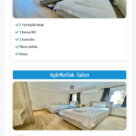
2 Tek Kişilik Yatak
1 Banyo/WC
1 Komodin
Elbise dolabı
Klima
Açık Mutfak - Salon