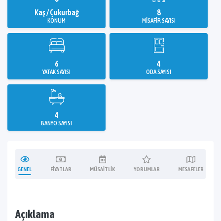
Kaş / Çukurbağ
8
KONUM
MISAFIR SAYISI
6
4
YATAK SAYISI
ODA SAYISI
4
BANYO SAYISI
GENEL
FIYATLAR
MÜSAITLIK
YORUMLAR
MESAFELER
Açıklama