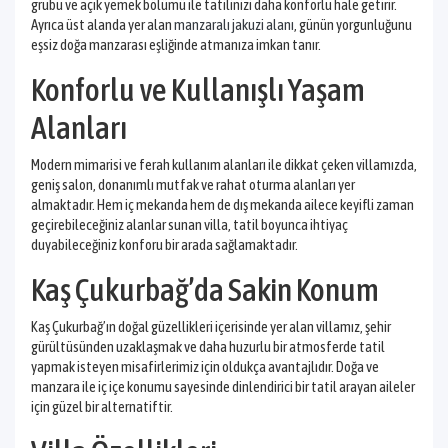
grubu ve açık yemek bölümü ile tatilinizi daha konforlu hale getirir.
Ayrıca üst alanda yer alan
manzaralı jakuzi alanı
, günün yorgunluğunu
eşsiz doğa manzarası eşliğinde atmanıza imkan tanır.
Konforlu ve Kullanışlı Yaşam
Alanları
Modern mimarisi ve ferah kullanım alanları ile dikkat çeken villamızda,
geniş salon, donanımlı mutfak ve rahat oturma alanları yer
almaktadır. Hem iç mekanda hem de dış mekanda ailece keyifli zaman
geçirebileceğiniz alanlar sunan villa, tatil boyunca ihtiyaç
duyabileceğiniz konforu bir arada sağlamaktadır.
Kaş Çukurbağ’da Sakin Konum
Kaş Çukurbağ’ın doğal güzellikleri içerisinde yer alan villamız, şehir
gürültüsünden uzaklaşmak ve daha huzurlu bir atmosferde tatil
yapmak isteyen misafirlerimiz için oldukça avantajlıdır. Doğa ve
manzara ile iç içe konumu sayesinde dinlendirici bir tatil arayan aileler
için güzel bir alternatiftir.