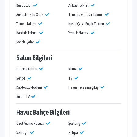
Buzdolabı
Ankastre Fırın
Ankastre 4'lü Ocak
Tencere ve Tava Takımı
Yemek Takımı
Kaşık Çatal Bıçak Takımı
Bardak Takımı
Yemek Masası
Sandalyeler
Salon Bilgileri
Oturma Grubu
Klima
Sehpa
TV
Kablosuz Modem
Havuz Terasına Çıkış
Smart TV
Havuz Bahçe Bilgileri
Özel Yüzme Havuzu
Şezlong
Şemsiye
Sehpa