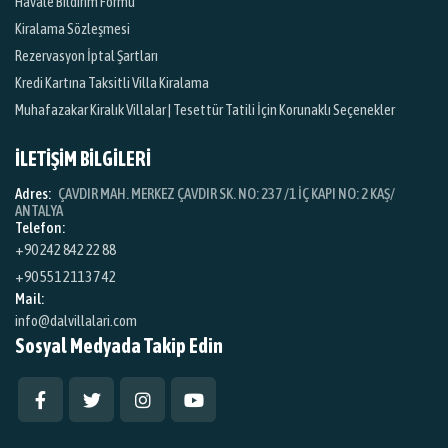
Havale Bildirim Formu
Kiralama Sözleşmesi
Rezervasyon İptal Şartları
Kredi Kartına Taksitli Villa Kiralama
Muhafazakar Kiralık Villalar | Tesettür Tatili İçin Korunaklı Seçenekler
İLETİŞİM BİLGİLERİ
Adres:
ÇAVDIR MAH. MERKEZ ÇAVDIR SK. NO: 237 /1 İÇ KAPI NO: 2 KAŞ/
ANTALYA
Telefon:
+90 242 842 22 88
+90 551 211 37 42
Mail:
info@dalvillalari.com
Sosyal Medyada Takip Edin