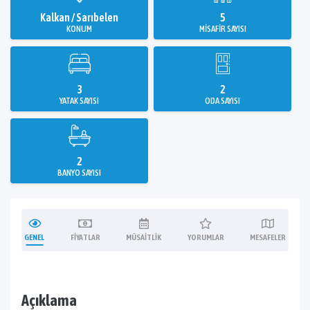
Kalkan / Sarıbelen
5
KONUM
MISAFIR SAYISI
3
2
YATAK SAYISI
ODA SAYISI
2
BANYO SAYISI
GENEL
FIYATLAR
MÜSAITLIK
YORUMLAR
MESAFELER
Açıklama