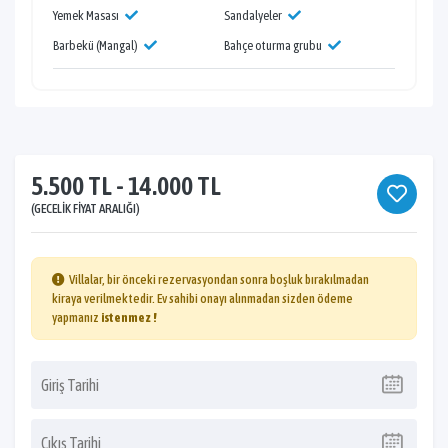
Yemek Masası
Sandalyeler
Barbekü (Mangal)
Bahçe oturma grubu
5.500 TL - 14.000 TL
(GECELIK FIYAT ARALIĞI)
Villalar, bir önceki rezervasyondan sonra boşluk bırakılmadan
kiraya verilmektedir. Ev sahibi onayı alınmadan sizden ödeme
yapmanız
istenmez !