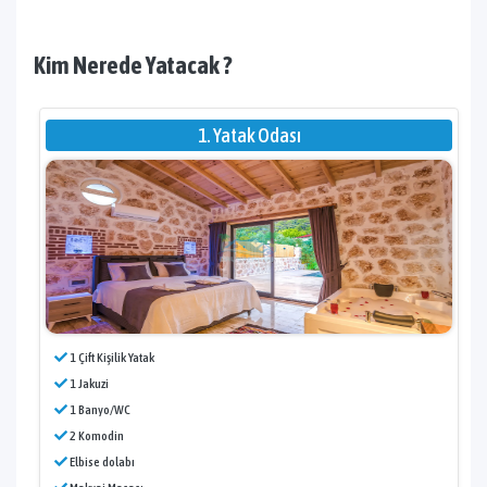
Kim Nerede Yatacak ?
1. Yatak Odası
1 Çift Kişilik Yatak
1 Jakuzi
1 Banyo/WC
2 Komodin
Elbise dolabı