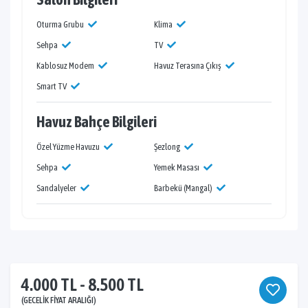
Oturma Grubu
Klima
Sehpa
TV
Kablosuz Modem
Havuz Terasına Çıkış
Smart TV
Havuz Bahçe Bilgileri
Özel Yüzme Havuzu
Şezlong
Sehpa
Yemek Masası
Sandalyeler
Barbekü (Mangal)
4.000 TL - 8.500 TL
(GECELIK FIYAT ARALIĞI)