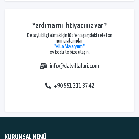
Yardıma mı ihtiyacınız var ?
Detaylı bilgi almak için lütfen aşağıdaki telefon
numaralarından
"Villa Akvaryum "
ev kodu ile bize ulaşın.
info@dalvillalari.com
+90 551 211 37 42
KURUMSAL MENÜ