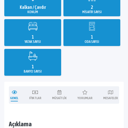
Kalkan / Çavdır
2
KONUM
MISAFIR SAYISI
1
1
YATAK SAYISI
ODA SAYISI
1
BANYO SAYISI
GENEL
FIYATLAR
MÜSAITLIK
YORUMLAR
MESAFELER
Açıklama