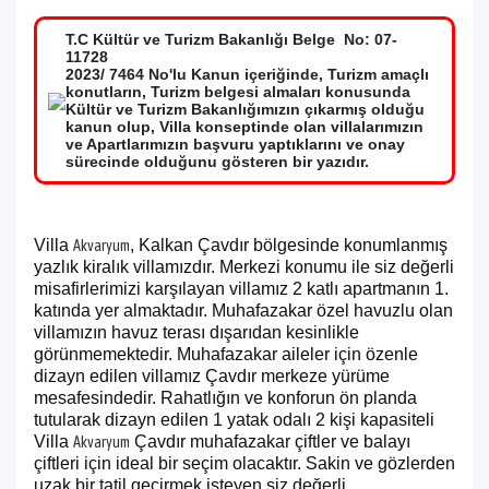
T.C Kültür ve Turizm Bakanlığı Belge No: 07-
11728
2023/ 7464 No'lu Kanun içeriğinde, Turizm amaçlı
konutların, Turizm belgesi almaları konusunda
Kültür ve Turizm Bakanlığımızın çıkarmış olduğu
kanun olup, Villa konseptinde olan villalarımızın
ve Apartlarımızın başvuru yaptıklarını ve onay
sürecinde olduğunu gösteren bir yazıdır.
Villa
, Kalkan Çavdır bölgesinde konumlanmış
Akvaryum
yazlık kiralık villamızdır. Merkezi konumu ile siz değerli
misafirlerimizi karşılayan villamız 2 katlı apartmanın 1.
katında yer almaktadır. Muhafazakar özel havuzlu olan
villamızın havuz terası dışarıdan kesinlikle
görünmemektedir. Muhafazakar aileler için özenle
dizayn edilen villamız Çavdır merkeze yürüme
mesafesindedir. Rahatlığın ve konforun ön planda
tutularak dizayn edilen 1 yatak odalı 2 kişi kapasiteli
Villa
Çavdır muhafazakar çiftler ve balayı
Akvaryum
çiftleri için ideal bir seçim olacaktır. Sakin ve gözlerden
uzak bir tatil geçirmek isteyen siz değerli