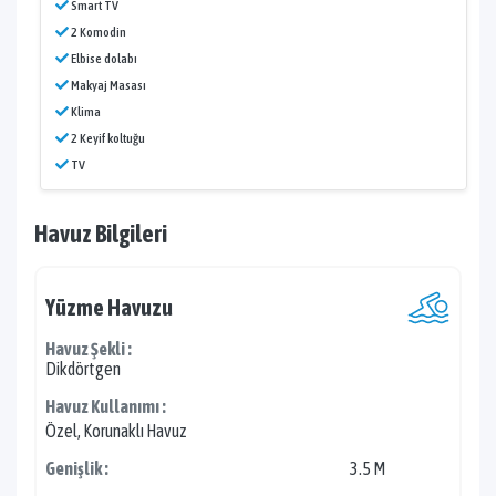
Smart TV
2 Komodin
Elbise dolabı
Makyaj Masası
Klima
2 Keyif koltuğu
TV
Havuz Bilgileri
Yüzme Havuzu
Havuz Şekli :
Dikdörtgen
Havuz Kullanımı :
Özel, Korunaklı Havuz
Genişlik :
3.5 M