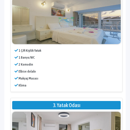
1 Çift Kişilik Yatak
1 Banyo/WC
2 Komodin
Elbise dolabı
Makyaj Masası
Klima
3. Yatak Odası