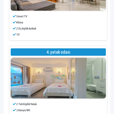
Smart TV
Klima
2 Üç kişilik koltuk
TV
4. yatak odası
2 Tek Kişilik Yatak
1 Banyo/WC