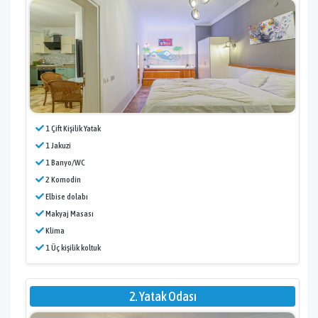
1 Çift Kişilik Yatak
1 Jakuzi
1 Banyo/WC
2 Komodin
Elbise dolabı
Makyaj Masası
Klima
1 Üç kişilik koltuk
2. Yatak Odası