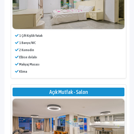
1 Çift Kişilik Yatak
1 Banyo/WC
2 Komodin
Elbise dolabı
Makyaj Masası
Klima
Açık Mutfak - Salon