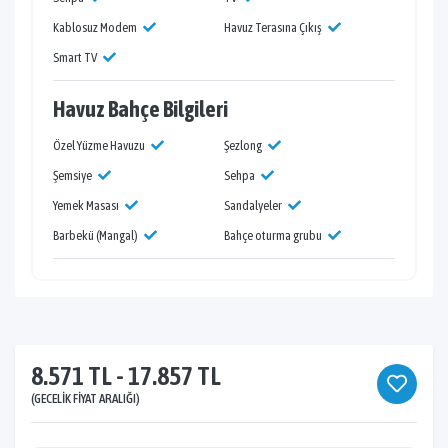
Kablosuz Modem
Havuz Terasına Çıkış
Smart TV
Havuz Bahçe Bilgileri
Özel Yüzme Havuzu
Şezlong
Şemsiye
Sehpa
Yemek Masası
Sandalyeler
Barbekü (Mangal)
Bahçe oturma grubu
8.571 TL - 17.857 TL
(GECELIK FIYAT ARALIĞI)