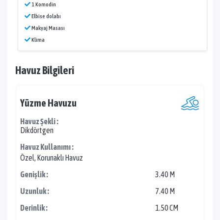
1 Komodin
Elbise dolabı
Makyaj Masası
Klima
Havuz Bilgileri
Yüzme Havuzu
Havuz Şekli :
Dikdörtgen
Havuz Kullanımı :
Özel, Korunaklı Havuz
Genişlik :
3.40 M
Uzunluk :
7.40 M
Derinlik :
1.50 CM