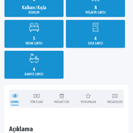
Kalkan / Kışla
8
KONUM
MISAFIR SAYISI
5
4
YATAK SAYISI
ODA SAYISI
4
BANYO SAYISI
GENEL
FIYATLAR
MÜSAITLIK
YORUMLAR
MESAFELER
Açıklama