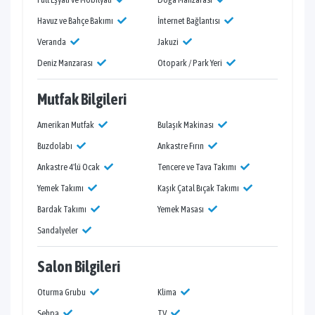
Havuz ve Bahçe Bakımı
İnternet Bağlantısı
Veranda
Jakuzi
Deniz Manzarası
Otopark / Park Yeri
Mutfak Bilgileri
Amerikan Mutfak
Bulaşık Makinası
Buzdolabı
Ankastre Fırın
Ankastre 4'lü Ocak
Tencere ve Tava Takımı
Yemek Takımı
Kaşık Çatal Bıçak Takımı
Bardak Takımı
Yemek Masası
Sandalyeler
Salon Bilgileri
Oturma Grubu
Klima
Sehpa
TV