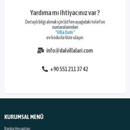
Yardıma mı ihtiyacınız var ?
Detaylı bilgi almak için lütfen aşağıdaki telefon
numaralarından
"Villa Esrin "
ev kodu ile bize ulaşın.
info@dalvillalari.com
+90 551 211 37 42
KURUMSAL MENÜ
Banka Hesapları