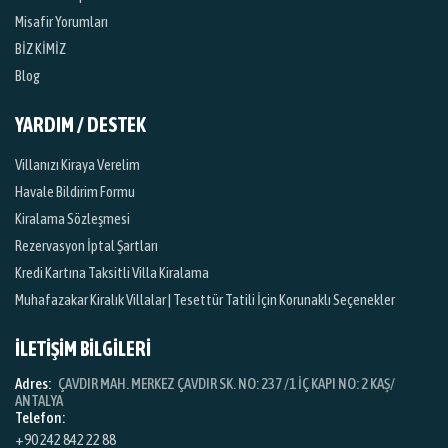
Misafir Yorumları
BİZ KİMİZ
Blog
YARDIM / DESTEK
Villanızı Kiraya Verelim
Havale Bildirim Formu
Kiralama Sözleşmesi
Rezervasyon İptal Şartları
Kredi Kartına Taksitli Villa Kiralama
Muhafazakar Kiralık Villalar | Tesettür Tatili İçin Korunaklı Seçenekler
İLETİŞİM BİLGİLERİ
Adres:
ÇAVDIR MAH. MERKEZ ÇAVDIR SK. NO: 237 /1 İÇ KAPI NO: 2 KAŞ/
ANTALYA
Telefon:
+90 242 842 22 88