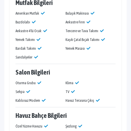
Mutfak Bilgileri
Amerikan Mutfak
Bulaşık Makinası
Buzdolabı
Ankastre Fırın
Ankastre 4'lü Ocak
Tencere ve Tava Takımı
Yemek Takımı
Kaşık Çatal Bıçak Takımı
Bardak Takımı
Yemek Masası
Sandalyeler
Salon Bilgileri
Oturma Grubu
Klima
Sehpa
TV
Kablosuz Modem
Havuz Terasına Çıkış
Havuz Bahçe Bilgileri
Özel Yüzme Havuzu
Şezlong