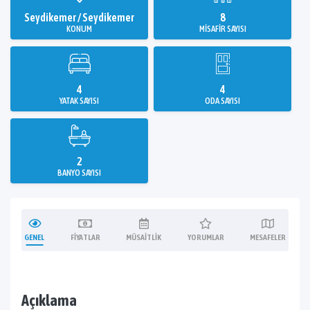
Seydikemer / Seydikemer
8
KONUM
MISAFIR SAYISI
4
4
YATAK SAYISI
ODA SAYISI
2
BANYO SAYISI
GENEL
FIYATLAR
MÜSAITLIK
YORUMLAR
MESAFELER
Açıklama