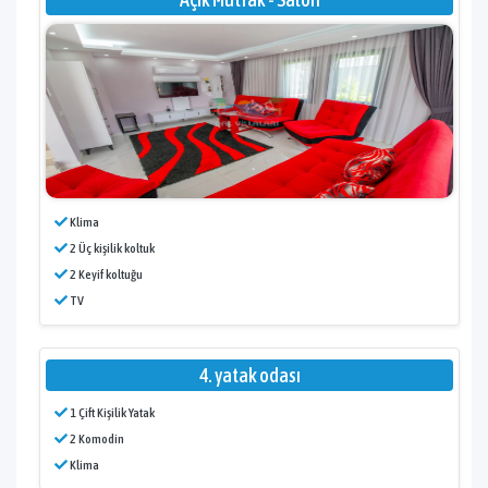
Klima
2 Üç kişilik koltuk
2 Keyif koltuğu
TV
4. yatak odası
1 Çift Kişilik Yatak
2 Komodin
Klima