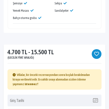
Şemsiye
Sehpa
Yemek Masası
Sandalyeler
Bahçe oturma grubu
4.700 TL - 15.500 TL
(GECELIK FIYAT ARALIĞI)
Villalar, bir önceki rezervasyondan sonra boşluk bırakılmadan
kiraya verilmektedir. Ev sahibi onayı alınmadan sizden ödeme
yapmanız
istenmez !