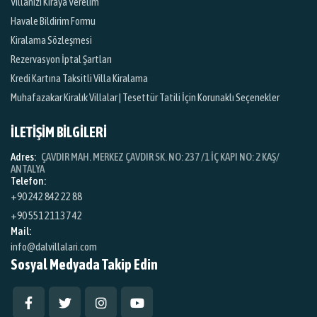
Villanızı Kiraya Verelim
Havale Bildirim Formu
Kiralama Sözleşmesi
Rezervasyon İptal Şartları
Kredi Kartına Taksitli Villa Kiralama
Muhafazakar Kiralık Villalar | Tesettür Tatili İçin Korunaklı Seçenekler
İLETİŞİM BİLGİLERİ
Adres:
ÇAVDIR MAH. MERKEZ ÇAVDIR SK. NO: 237 /1 İÇ KAPI NO: 2 KAŞ/
ANTALYA
Telefon:
+90 242 842 22 88
+90 551 211 37 42
Mail:
info@dalvillalari.com
Sosyal Medyada Takip Edin