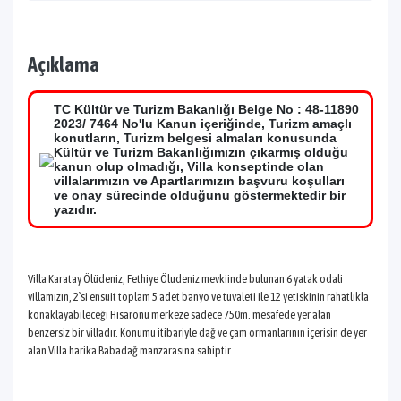
Açıklama
TC Kültür ve Turizm Bakanlığı Belge No : 48-11890
2023/ 7464 No'lu Kanun içeriğinde, Turizm amaçlı
konutların, Turizm belgesi almaları konusunda
Kültür ve Turizm Bakanlığımızın çıkarmış olduğu
kanun olup olmadığı, Villa konseptinde olan
villalarımızın ve Apartlarımızın başvuru koşulları
ve onay sürecinde olduğunu göstermektedir bir
yazıdır.
Villa Karatay Ölüdeniz, Fethiye Öludeniz mevkiinde bulunan 6 yatak odali
villamızın, 2`si ensuit toplam 5 adet banyo ve tuvaleti ile 12 yetiskinin rahatlıkla
konaklayabileceği Hisarönü merkeze sadece 750m. mesafede yer alan
benzersiz bir villadır. Konumu itibariyle dağ ve çam ormanlarının içerisin de yer
alan Villa harika Babadağ manzarasına sahiptir.