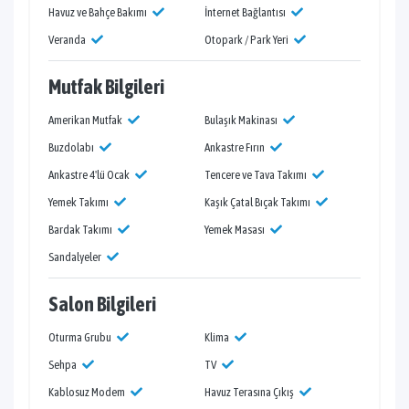
Havuz ve Bahçe Bakımı
İnternet Bağlantısı
Veranda
Otopark / Park Yeri
Mutfak Bilgileri
Amerikan Mutfak
Bulaşık Makinası
Buzdolabı
Ankastre Fırın
Ankastre 4'lü Ocak
Tencere ve Tava Takımı
Yemek Takımı
Kaşık Çatal Bıçak Takımı
Bardak Takımı
Yemek Masası
Sandalyeler
Salon Bilgileri
Oturma Grubu
Klima
Sehpa
TV
Kablosuz Modem
Havuz Terasına Çıkış