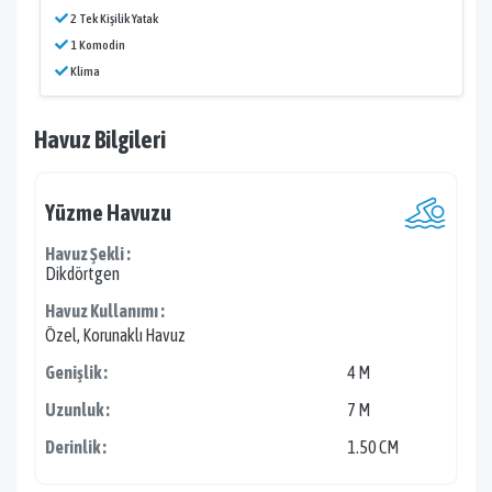
2 Tek Kişilik Yatak
1 Komodin
Klima
Havuz Bilgileri
Yüzme Havuzu
Havuz Şekli :
Dikdörtgen
Havuz Kullanımı :
Özel, Korunaklı Havuz
Genişlik :
4 M
Uzunluk :
7 M
Derinlik :
1.50 CM