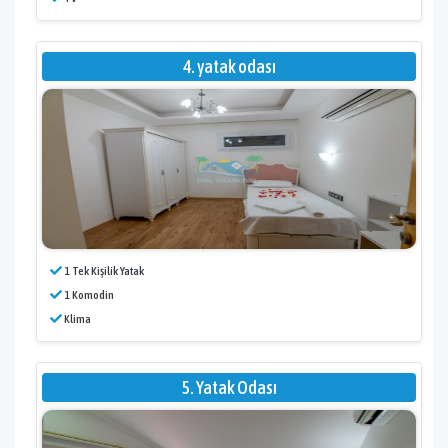
4. yatak odası
1 Tek Kişilik Yatak
1 Komodin
Klima
5. Yatak Odası