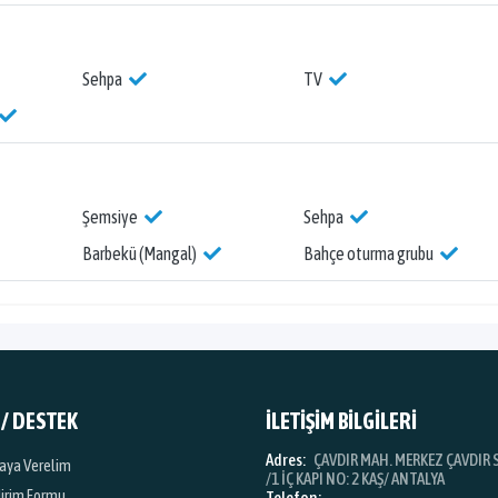
Sehpa
TV
Şemsiye
Sehpa
Barbekü (Mangal)
Bahçe oturma grubu
 / DESTEK
İLETİŞİM BİLGİLERİ
Adres:
ÇAVDIR MAH. MERKEZ ÇAVDIR S
iraya Verelim
/1 İÇ KAPI NO: 2 KAŞ/ ANTALYA
dirim Formu
Telefon: