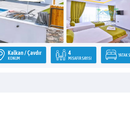
Kalkan / Çavdır
4
YATAK S
KONUM
MISAFIR SAYISI