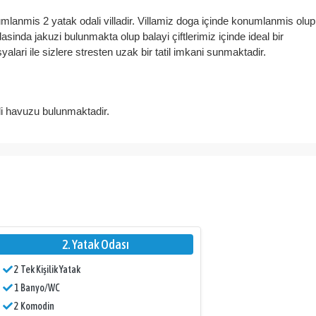
mlanmis 2 yatak odali villadir. Villamiz doga içinde konumlanmis olup
sinda jakuzi bulunmakta olup balayi çiftlerimiz içinde ideal bir
lari ile sizlere stresten uzak bir tatil imkani sunmaktadir.
li havuzu bulunmaktadir.
 sehpa, internet bulunmaktadir.
makinasi, firin, ocak, mikrodalga firin, tost makinasi, yemek masasi,
2. Yatak Odası
 ve tava takimlari, bardaklar bulunmaktadir.
2 Tek Kişilik Yatak
1 Banyo/WC
odin, elbise dolabi, makyaj masasi, jakuzi, banyo ve tuvalet
2 Komodin