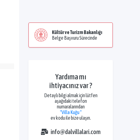
Kültür ve Turizm Bakanlığı
Belge Başvuru Sürecinde
Yardıma mı
ihtiyacınız var ?
Detaylı bilgi almak için lütfen
aşağıdaki telefon
numaralarından
"Villa Kuğu "
ev kodu ile bize ulaşın.
info@dalvillalari.com