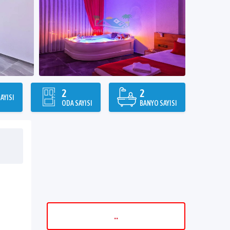
2
2
AYISI
ODA SAYISI
BANYO SAYISI
..