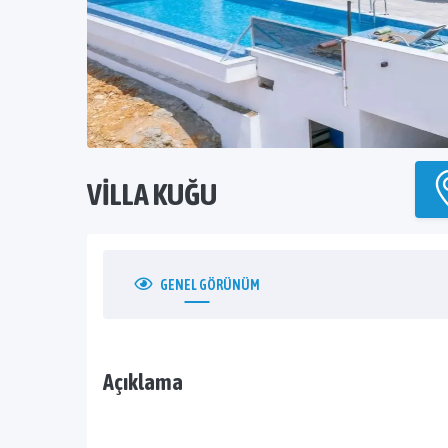
VILLA KUĞU
GENEL
GÖRÜNÜM
Açıklama