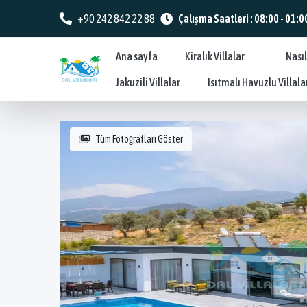
+90 242 842 22 88
Çalışma Saatleri : 08:00 - 01:0
Ana sayfa
Kiralık Villalar
Nasıl
Jakuzili Villalar
Isıtmalı Havuzlu Villala
Tüm Fotoğrafları Göster