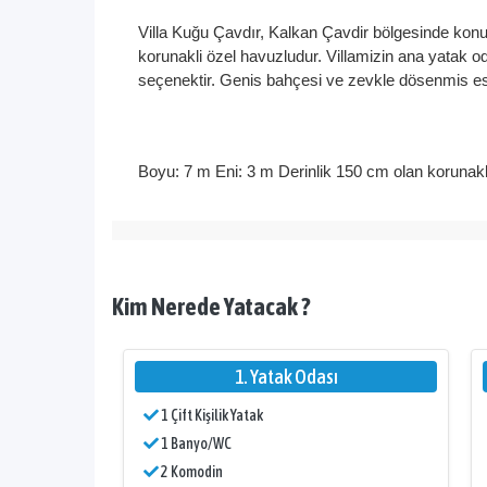
Villa Kuğu Çavdır, Kalkan Çavdir bölgesinde konu
korunakli özel havuzludur. Villamizin ana yatak oda
seçenektir. Genis bahçesi ve zevkle dösenmis esya
Boyu: 7 m Eni: 3 m Derinlik 150 cm olan korunak
Salon
Salon içerisinde oturma grubu, televizyon, klima,
Kim Nerede Yatacak ?
Mutfak
Modern açik mutfak içerisinde buzdolabi, bulasik 
1. Yatak Odası
yemek takimlari, çatal ve biçak takimlari, tencere
1 Çift Kişilik Yatak
Yatak Odalari
1 Banyo/WC
Yatak Odasi: 1 adet çift kisilik yatak, klima, kom
2 Komodin