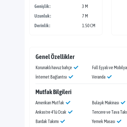
villalarimiz genelde köy içlerinde bulundugundan 
Genişlik :
3 M
olmaktadir.
Uzunluk :
7 M
Antalya/ Çavdir
Derinlik :
1.50 CM
Kalkan beldesine bagli Çavdir köyü, yaylalari ve do
içerisinde villalarin yani sira çok sayida bulunan b
köyün son dönemlerde turizm çekiciligini arttirmisti
kiralik villalar, kiralik apartlar ve kiralik yazliklar 
Genel Özellikler
hem arkadas gruplari için uygun villalari bulabilirsi
Korunaklı havuz bahçe
Full Eşyalı ve Mobilya
Tatil Villaciniz sizin için en iyi villayi bulsun...
İnternet Bağlantısı
Veranda
Kiralık villa Muğla
seçenekleri için sitemizi gezin
Mutfak Bilgileri
Amerikan Mutfak
Bulaşık Makinası
Ankastre 4'lü Ocak
Tencere ve Tava Tak
Bardak Takımı
Yemek Masası