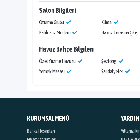
Salon Bilgileri
Oturma Grubu
Klima
Kablosuz Modem
Havuz Terasına Çıkış
Havuz Bahçe Bilgileri
Özel Yüzme Havuzu
Şezlong
Yemek Masası
Sandalyeler
KURUMSAL MENÜ
YARDIM
Banka Hesapları
Villanızı K
Misafir Yorumları
Havale Bil