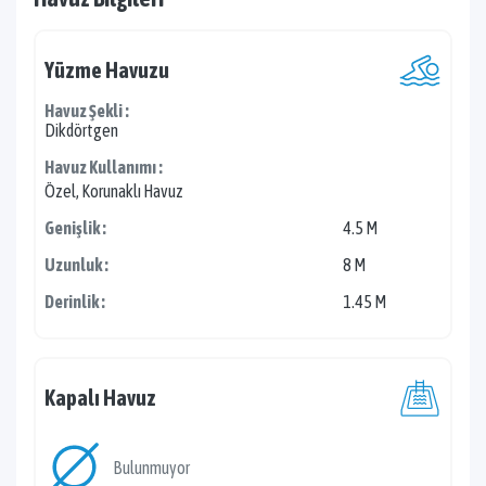
Yüzme Havuzu
Havuz Şekli :
Dikdörtgen
Havuz Kullanımı :
Özel, Korunaklı Havuz
Genişlik :
4.5 M
Uzunluk :
8 M
Derinlik :
1.45 M
Kapalı Havuz
Bulunmuyor