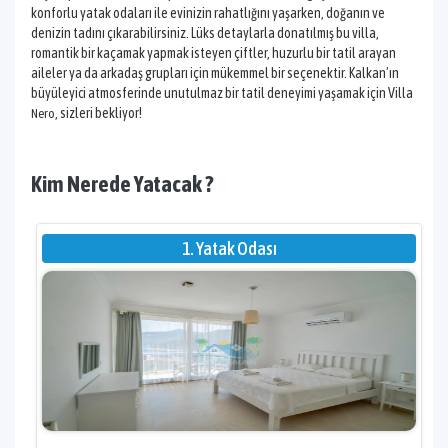
konforlu yatak odaları ile evinizin rahatlığını yaşarken, doğanın ve
denizin tadını çıkarabilirsiniz. Lüks detaylarla donatılmış bu villa,
romantik bir kaçamak yapmak isteyen çiftler, huzurlu bir tatil arayan
aileler ya da arkadaş grupları için mükemmel bir seçenektir. Kalkan’ın
büyüleyici atmosferinde unutulmaz bir tatil deneyimi yaşamak için Villa
, sizleri bekliyor!
Nero
Kim Nerede Yatacak ?
1. Yatak Odası