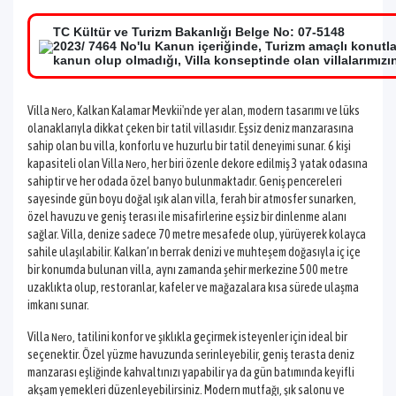
TC Kültür ve Turizm Bakanlığı Belge No: 07-5148
2023/ 7464 No'lu Kanun içeriğinde, Turizm amaçlı konutl
kanun olup olmadığı, Villa konseptinde olan villalarımızı
Villa
, Kalkan Kalamar Mevkii'nde yer alan, modern tasarımı ve lüks
Nero
olanaklarıyla dikkat çeken bir tatil villasıdır. Eşsiz deniz manzarasına
sahip olan bu villa, konforlu ve huzurlu bir tatil deneyimi sunar. 6 kişi
kapasiteli olan Villa
, her biri özenle dekore edilmiş 3 yatak odasına
Nero
sahiptir ve her odada özel banyo bulunmaktadır. Geniş pencereleri
sayesinde gün boyu doğal ışık alan villa, ferah bir atmosfer sunarken,
özel havuzu ve geniş terası ile misafirlerine eşsiz bir dinlenme alanı
sağlar. Villa, denize sadece 70 metre mesafede olup, yürüyerek kolayca
sahile ulaşılabilir. Kalkan’ın berrak denizi ve muhteşem doğasıyla iç içe
bir konumda bulunan villa, aynı zamanda şehir merkezine 500 metre
uzaklıkta olup, restoranlar, kafeler ve mağazalara kısa sürede ulaşma
imkanı sunar.
Villa
, tatilini konfor ve şıklıkla geçirmek isteyenler için ideal bir
Nero
seçenektir. Özel yüzme havuzunda serinleyebilir, geniş terasta deniz
manzarası eşliğinde kahvaltınızı yapabilir ya da gün batımında keyifli
akşam yemekleri düzenleyebilirsiniz. Modern mutfağı, şık salonu ve