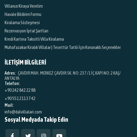
Villanızı Kiraya Verelim
Havale Bildirim Formu
Kiralama Sözleşmesi
Rezervasyon İptal Şartları
Kredi Kartına Taksitli Villa Kiralama
Muhafazakar Kiralık Villalar | Tesettür Tatili İçin Korunaklı Seçenekler
İLETİŞİM BİLGİLERİ
Adres:
ÇAVDIR MAH. MERKEZ ÇAVDIR SK. NO: 237 /1 İÇ KAPI NO: 2 KAŞ/
ANTALYA
Telefon:
+90 242 842 22 88
+90 551 211 37 42
Mail:
info@dalvillalari.com
Sosyal Medyada Takip Edin