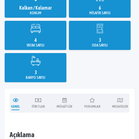
Kalkan / Kalamar
6
KONUM
MISAFIR SAYISI
4
3
YATAK SAYISI
ODA SAYISI
3
BANYO SAYISI
GENEL
FIYATLAR
MÜSAITLIK
YORUMLAR
MESAFELER
Açıklama