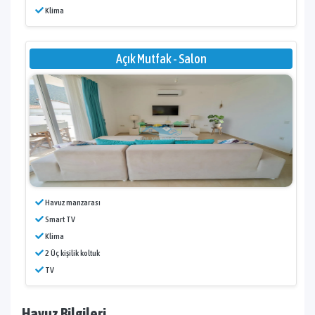
Klima
Açık Mutfak - Salon
Havuz manzarası
Smart TV
Klima
2 Üç kişilik koltuk
TV
Havuz Bilgileri