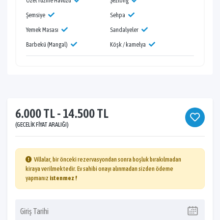
Özel Yüzme Havuzu
Şezlong
Şemsiye
Sehpa
Yemek Masası
Sandalyeler
Barbekü (Mangal)
Köşk / kamelya
6.000 TL - 14.500 TL
(GECELIK FIYAT ARALIĞI)
Villalar, bir önceki rezervasyondan sonra boşluk bırakılmadan
kiraya verilmektedir. Ev sahibi onayı alınmadan sizden ödeme
yapmanız
istenmez !