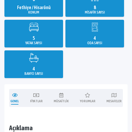
Fethiye / Hisarönü
8
KONUM
MISAFIR SAYISI
5
4
YATAK SAYISI
ODA SAYISI
4
BANYO SAYISI
GENEL
FIYATLAR
MÜSAITLIK
YORUMLAR
MESAFELER
Açıklama