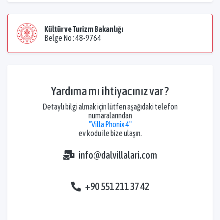
Kültür ve Turizm Bakanlığı
Belge No : 48-9764
Yardıma mı ihtiyacınız var ?
Detaylı bilgi almak için lütfen aşağıdaki telefon
numaralarından
"Villa Phonix 4"
ev kodu ile bize ulaşın.
info@dalvillalari.com
+90 551 211 37 42