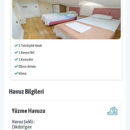
2 Tek Kişilik Yatak
1 Banyo/WC
1 Komodin
Elbise dolabı
Klima
Havuz Bilgileri
Yüzme Havuzu
Havuz Şekli :
Dikdörtgen