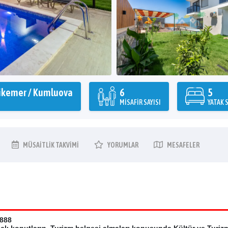
ikemer / Kumluova
6
5
M
MISAFIR SAYISI
YATAK S
MÜSAITLIK
TAKVIMI
YORUMLAR
MESAFELER
1888