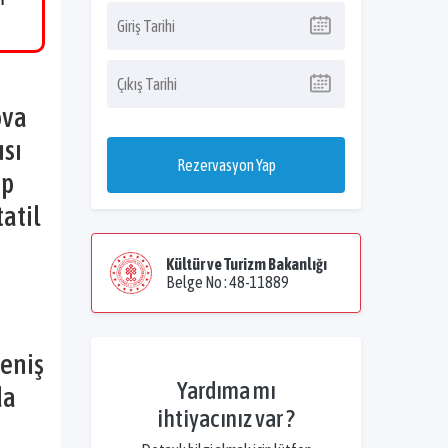
m
ova
ısı
Rezervasyon Yap
ip
tatil
Kültür ve Turizm Bakanlığı
Belge No : 48-11889
Geniş
Yardıma mı
da
ihtiyacınız var ?