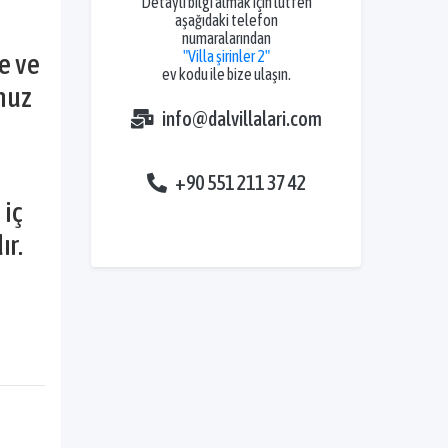
Detaylı bilgi almak için lütfen
aşağıdaki telefon
numaralarından
"Villa şirinler 2"
e ve
ev kodu ile bize ulaşın.
nuz
info@dalvillalari.com
+90 551 211 37 42
 iç
ır.