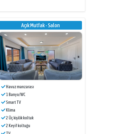
Açık Mutfak - Salon
Havuz manzarası
1 Banyo/WC
Smart TV
Klima
2 Üç kişilik koltuk
2 Keyif koltuğu
TV