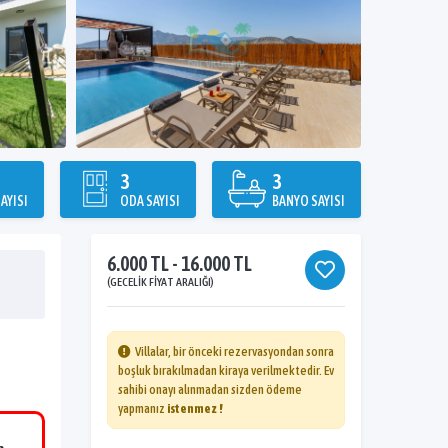
3
3
AYISI
ODA SAYISI
BANYO SAYISI
6.000 TL - 16.000 TL
(GECELIK FIYAT ARALIĞI)
Villalar, bir önceki rezervasyondan sonra
boşluk bırakılmadan kiraya verilmektedir. Ev
sahibi onayı alınmadan sizden ödeme
yapmanız
istenmez !