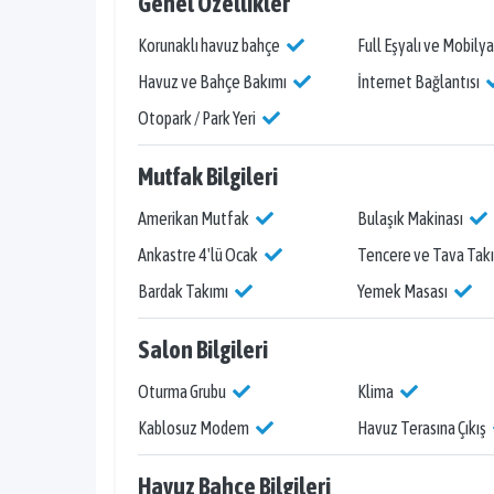
Genel Özellikler
Korunaklı havuz bahçe
Full Eşyalı ve Mobilya
Havuz ve Bahçe Bakımı
İnternet Bağlantısı
Otopark / Park Yeri
Mutfak Bilgileri
Amerikan Mutfak
Bulaşık Makinası
Ankastre 4'lü Ocak
Tencere ve Tava Tak
Bardak Takımı
Yemek Masası
Salon Bilgileri
Oturma Grubu
Klima
Kablosuz Modem
Havuz Terasına Çıkış
Havuz Bahçe Bilgileri