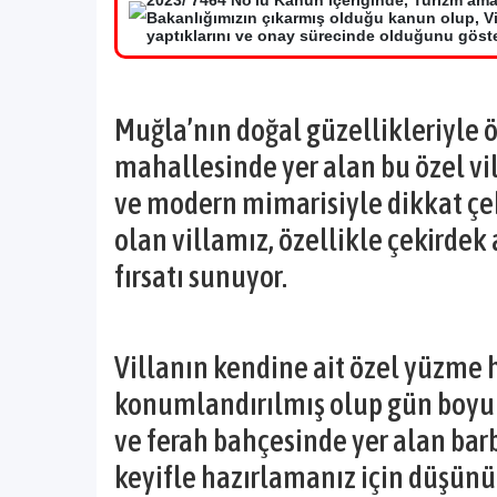
2023/ 7464 No'lu Kanun içeriğinde, Turizm ama
Bakanlığımızın çıkarmış olduğu kanun olup, Vil
yaptıklarını ve onay sürecinde olduğunu göster
Muğla’nın doğal güzellikleriyle
mahallesinde yer alan bu özel vil
ve modern mimarisiyle dikkat çek
olan villamız, özellikle çekirdek ai
fırsatı sunuyor.
Villanın kendine ait özel yüzme
konumlandırılmış olup gün boyu 
ve ferah bahçesinde yer alan ba
keyifle hazırlamanız için düşün