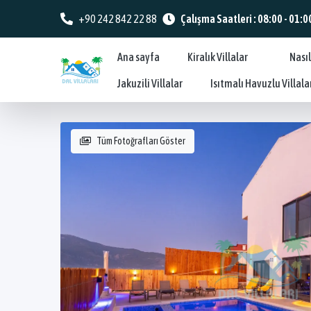
+90 242 842 22 88
Çalışma Saatleri : 08:00 - 01:0
Ana sayfa
Kiralık Villalar
Nasıl
Jakuzili Villalar
Isıtmalı Havuzlu Villala
Tüm Fotoğrafları Göster