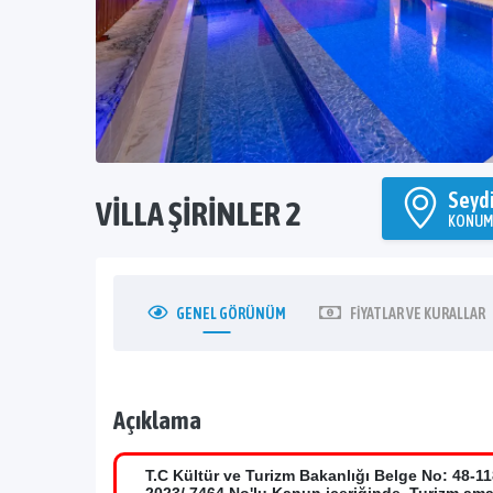
Seyd
VILLA ŞIRINLER 2
KONU
GENEL
GÖRÜNÜM
FIYATLAR
VE KURALLAR
Açıklama
T.C Kültür ve Turizm Bakanlığı Belge No: 48-1