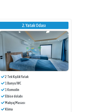
2. Yatak Odası
2 Tek Kişilik Yatak
1 Banyo/WC
1 Komodin
Elbise dolabı
Makyaj Masası
Klima