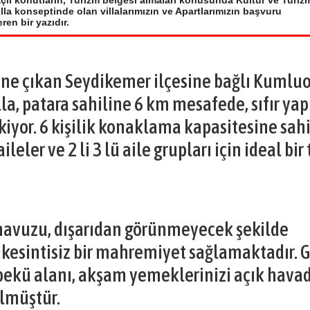
çlı konutların, Turizm belgesi almaları konusunda Kültür ve Turiz
la konseptinde olan villalarımızın ve Apartlarımızın başvuru
en bir yazıdır.
 öne çıkan Seydikemer ilçesine bağlı Kumlu
la, patara sahiline 6 km mesafede, sıfır yap
iyor. 6 kişilik konaklama kapasitesine sah
leler ve 2 li 3 lü aile grupları için ideal bir 
 havuzu, dışarıdan görünmeyecek şekilde
kesintisiz bir mahremiyet sağlamaktadır. 
rbekü alanı, akşam yemeklerinizi açık hava
ülmüştür.