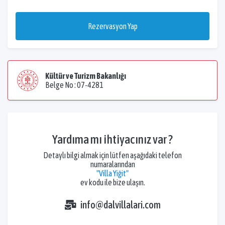
Rezervasyon Yap
Kültür ve Turizm Bakanlığı
Belge No : 07-4281
Yardıma mı ihtiyacınız var ?
Detaylı bilgi almak için lütfen aşağıdaki telefon
numaralarından
"Villa Yiğit"
ev kodu ile bize ulaşın.
info@dalvillalari.com