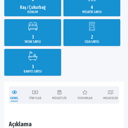
Kaş / Çukurbağ
4
KONUM
MISAFIR SAYISI
3
2
YATAK SAYISI
ODA SAYISI
3
BANYO SAYISI
GENEL
FIYATLAR
MÜSAITLIK
YORUMLAR
MESAFELER
Açıklama