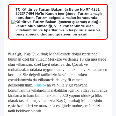
TC Kültür ve Turizm Bakanlığı Belge No 07-4281
2023/ 7464 No'lu Kanun içeriğinde, Turizm amaçlı
konutların, Turizm belgesi almaları konusunda
Kültür ve Turizm Bakanlığımızın çıkarmış olduğu
kanun olup olmadığı, Villa konseptinde olan
villalarımızın ve Apartlarımızın başvuru süresi ve
onay süreci olduğunu gösteren bir yazıdır.
,
Kaş Çukurbağ Mahallesinde doğal içerisinde
Villa Yiğit
bulunan özel bir villadır.Merkeze ve denize 10 km mesafede
olan villamızın, özel kayıt odası vardır. Çocuk ve
muhafazakar odalara uygun olan villamızın havuzu tamamen
korunur. Siz değerli tatilimizin keyfini çıkarırken
çocuklarınızda da villamızda da keyifli zaman
geçirebilirsiniz.
Villa Se
na ve Villa yiğit yanyana
konumlanmış villalardır.Kalabalıklar için iki villayı aynı anda
kiralama imkanı bulunmaktadır.2020 yapımı oldukça lüks
olarak tasarlanmış villamızda Kaş Çukurbağ Mahallesinin
eşsiz özellikleri ve manzarası eşliğinde muhteşem bir sizi
tatili bekliyor olacak.