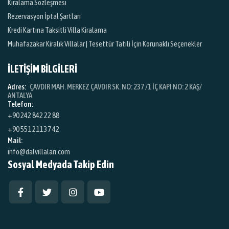
Kiralama Sözleşmesi
Rezervasyon İptal Şartları
Kredi Kartına Taksitli Villa Kiralama
Muhafazakar Kiralık Villalar | Tesettür Tatili İçin Korunaklı Seçenekler
İLETİŞİM BİLGİLERİ
Adres:
ÇAVDIR MAH. MERKEZ ÇAVDIR SK. NO: 237 /1 İÇ KAPI NO: 2 KAŞ/
ANTALYA
Telefon:
+90 242 842 22 88
+90 551 211 37 42
Mail:
info@dalvillalari.com
Sosyal Medyada Takip Edin