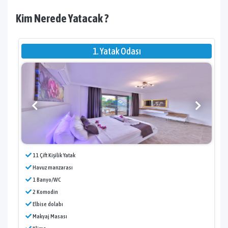
Kim Nerede Yatacak ?
1. Yatak Odası
11 Çift Kişilik Yatak
Havuz manzarası
1 Banyo/WC
2 Komodin
Elbise dolabı
Makyaj Masası