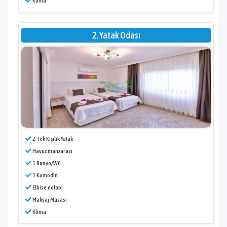
Klima
2. Yatak Odası
2 Tek Kişilik Yatak
Havuz manzarası
1 Banyo/WC
1 Komodin
Elbise dolabı
Makyaj Masası
Klima